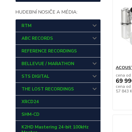
HUDEBNÍ NOSIČE A MÉDIA:
RTM
ABC RECORDS
REFERENCE RECORDINGS
BELLEVUE / MARATHON
ACOUSTI
cena od
STS DIGITAL
69 99
cena od
THE LOST RECORDINGS
57 843 
XRCD24
SHM-CD
K2HD Mastering 24-bit 100kHz