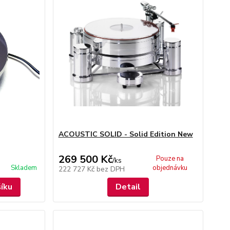
ACOUSTIC SOLID - Solid Edition New
269 500 Kč
Pouze na
/
ks
Skladem
objednávku
222 727 Kč
bez DPH
šíku
Detail