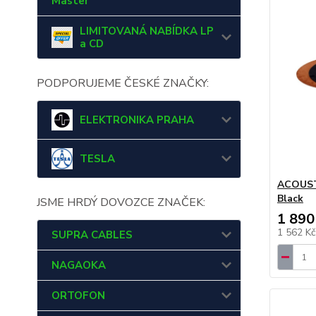
Master
LIMITOVANÁ NABÍDKA LP
a CD
PODPORUJEME ČESKÉ ZNAČKY:
ELEKTRONIKA PRAHA
TESLA
ACOUST
Black
JSME HRDÝ DOVOZCE ZNAČEK:
1 890
1 562 K
SUPRA CABLES
NAGAOKA
ORTOFON