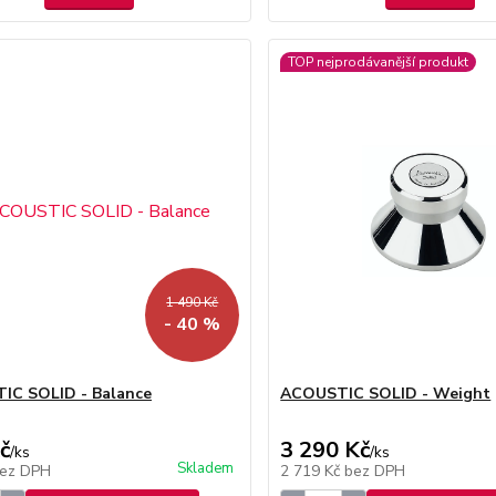
TOP nejprodávanější produkt
1 490 Kč
- 40 %
IC SOLID - Balance
ACOUSTIC SOLID - Weight
č
3 290 Kč
/
ks
/
ks
Skladem
ez DPH
2 719 Kč
bez DPH