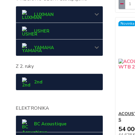
LUXMAN
Novinka
USHER
YAMAHA
Z 2. ruky
2nd
ELEKTRONIKA
ACOUST
S
BC Acoustique
54 00
44 628 