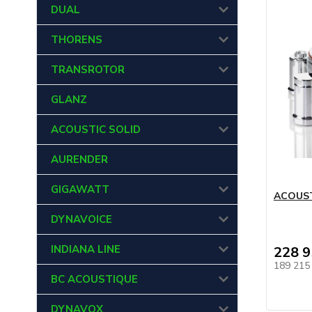
DUAL
THORENS
TRANSROTOR
GLANZ
ACOUSTIC SOLID
AURENDER
GIGAWATT
ACOUSTI
DYNAVOICE
INDIANA LINE
228 9
189 215
BC ACOUSTIQUE
DYNAVOX