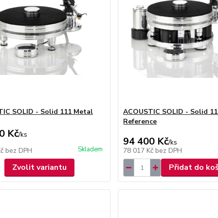
C SOLID - Solid 111 Metal
ACOUSTIC SOLID - Solid 11
Reference
0 Kč
/
ks
94 400 Kč
/
ks
Skladem
Kč
bez DPH
78 017 Kč
bez DPH
Zvolit variantu
Přidat do ko