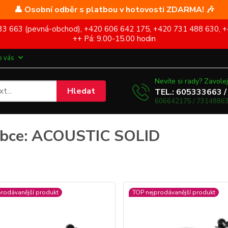
👤 Osobní odběr s platbou v hotovosti ZDARMA! 🎶
5 333 663 (pevná-obchod), +420 606 642 175, +420 731 488 630, +
++ Pá: 9.00-15.00 hodin
o vás
Nevíte si rady? Zavolej
Hledat
TEL.: 605333663 /
606642175 / 73148863
obce: ACOUSTIC SOLID
prodávanější produkt
TOP nejprodávanější produkt