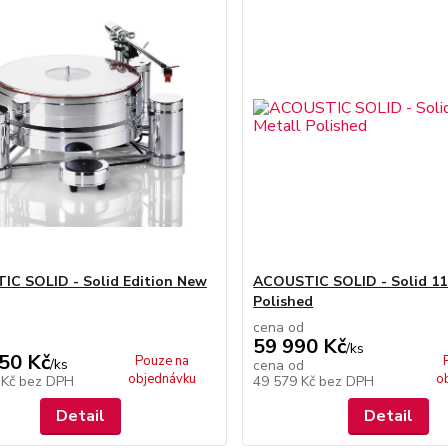
C SOLID - Solid Edition New
ACOUSTIC SOLID - Solid 11
Polished
cena od
59 990 Kč
/
ks
50 Kč
Pouze na
/
ks
cena od
objednávku
o
 Kč
bez DPH
49 579 Kč
bez DPH
Detail
Detail