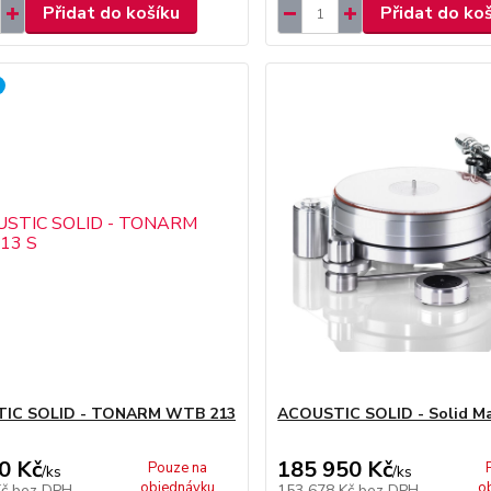
Přidat do košíku
Přidat do ko
IC SOLID - TONARM WTB 213
ACOUSTIC SOLID - Solid M
0 Kč
185 950 Kč
Pouze na
/
ks
/
ks
objednávku
o
Kč
bez DPH
153 678 Kč
bez DPH