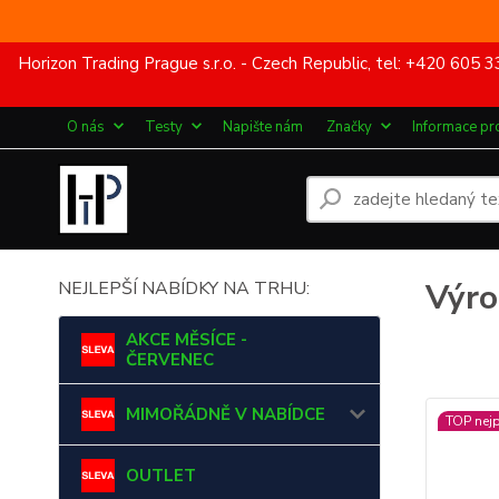
Horizon Trading Prague s.r.o. - Czech Republic, tel: +420 60
O nás
Testy
Napište nám
Značky
Informace pr
Výr
NEJLEPŠÍ NABÍDKY NA TRHU:
AKCE MĚSÍCE -
ČERVENEC
MIMOŘÁDNĚ V NABÍDCE
TOP nej
OUTLET