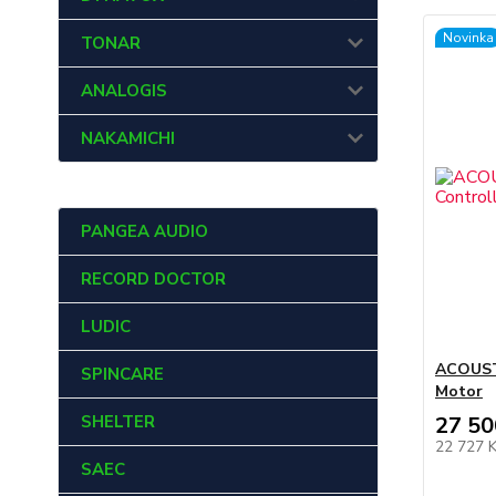
Novinka
TONAR
ANALOGIS
NAKAMICHI
PANGEA AUDIO
RECORD DOCTOR
LUDIC
ACOUSTI
SPINCARE
Motor
SHELTER
27 50
22 727 
SAEC