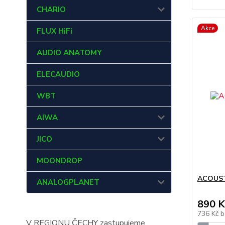
CHARIO
Akce
FLUX HiFi
AUDIO ANATOMY
ELECAUDIO
WBT
AIWA
JICO
MOONDROP
ACOUST
ANALOGPLANET
890 K
736 Kč
b
V REGIONU ČECHY zastupujeme