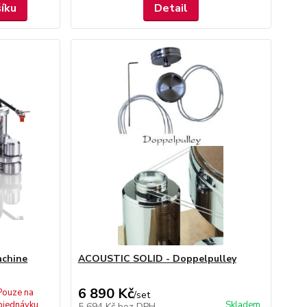
šíku
Detail
achine
ACOUSTIC SOLID - Doppelpulley
6 890 Kč
Pouze na
/
set
bjednávku
Skladem
5 694 Kč
bez DPH