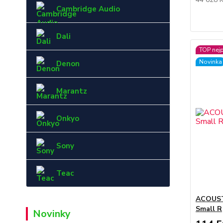
Cambridge Audio
Dali
TOP nej
Novinka
Denon
Marantz
Onkyo
Sony
Teac
ACOUSTI
Small R
Novinky