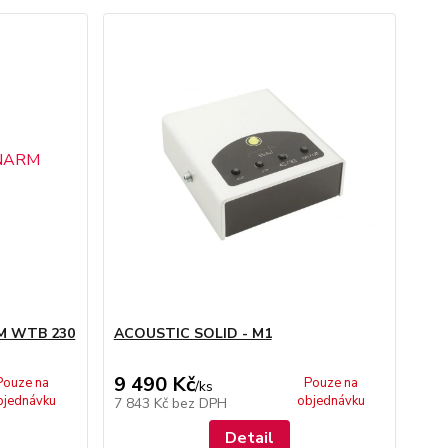
M WTB 230
ACOUSTIC SOLID - M1
9 490 Kč
Pouze na
Pouze na
/
ks
bjednávku
objednávku
7 843 Kč
bez DPH
Detail