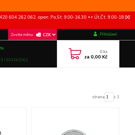
420 604 262 062, open: Po,St: 9.00-16.30 ++ Út,Čt: 9.00-18.00
Přihlášení
CZK
te.
0
ks
za
0,00 Kč
0 / 604262062
strana
z 1