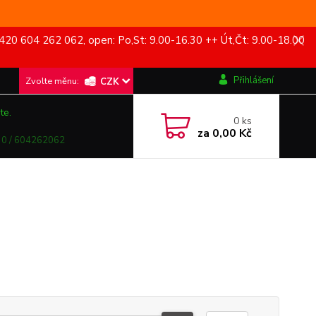
420 604 262 062, open: Po,St: 9.00-16.30 ++ Út,Čt: 9.00-18.00
Přihlášení
CZK
te.
0
ks
za
0,00 Kč
0 / 604262062