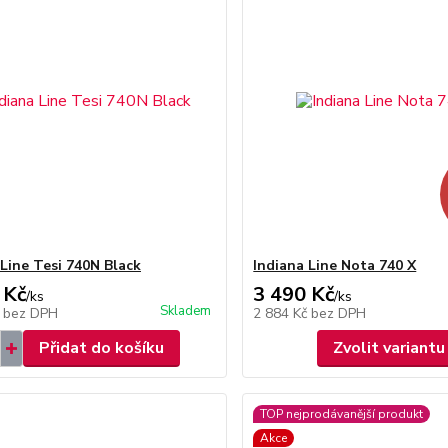
 Line Tesi 740N Black
Indiana Line Nota 740 X
 Kč
3 490 Kč
/
ks
/
ks
Skladem
č
bez DPH
2 884 Kč
bez DPH
Přidat do košíku
Zvolit variantu
TOP nejprodávanější produkt
Akce