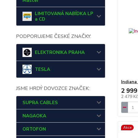
Master
LIMITOVANÁ NABÍDKA LP
a CD
PODPORUJEME ČESKÉ ZNAČKY:
ELEKTRONIKA PRAHA
TESLA
Indiana
JSME HRDÝ DOVOZCE ZNAČEK:
2 999
2 479 K
SUPRA CABLES
NAGAOKA
Akce
ORTOFON