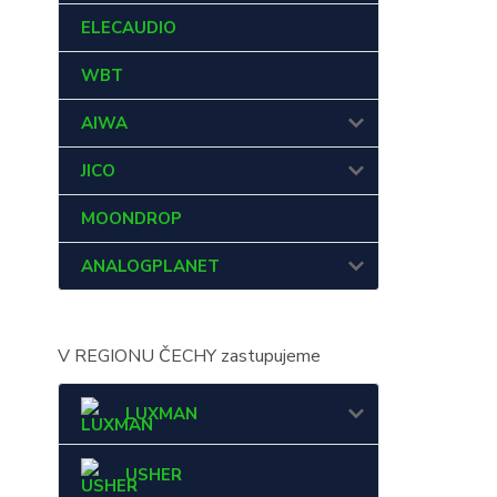
ELECAUDIO
WBT
AIWA
JICO
MOONDROP
ANALOGPLANET
V REGIONU ČECHY zastupujeme
LUXMAN
USHER