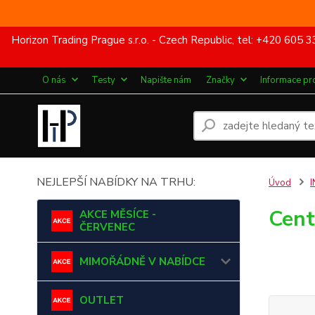
Horizon Trading Prague s.r.o. - Czech Republic, tel: +420 60
O nás
Testy
Napište nám
Značky
Informace pr
NEJLEPŠÍ NABÍDKY NA TRHU:
Úvod
I
Cent
AKCE MĚSÍCE -
ČERVENEC
MIMOŘÁDNĚ V NABÍDCE
OUTLET