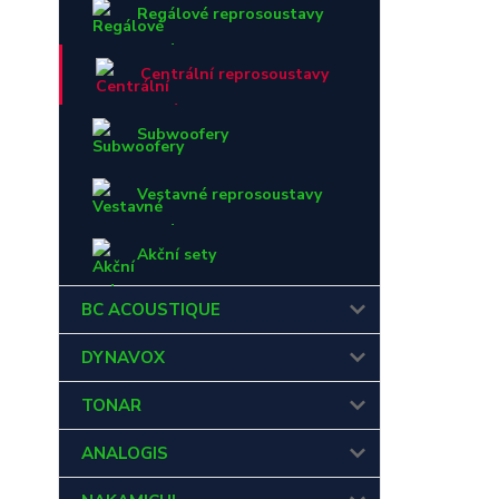
Regálové reprosoustavy
Centrální reprosoustavy
Subwoofery
Vestavné reprosoustavy
Akční sety
BC ACOUSTIQUE
DYNAVOX
TONAR
ANALOGIS