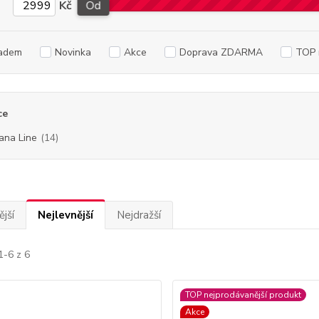
Kč
Od
adem
Novinka
Akce
Doprava ZDARMA
TOP 
ce
iana Line
(14)
jší
Nejlevnější
Nejdražší
1-6 z 6
TOP nejprodávanější produkt
Akce