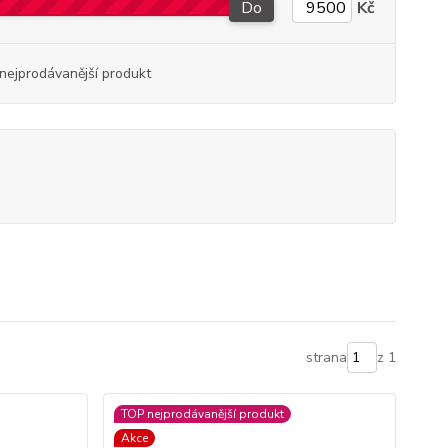
Do
Kč
nejprodávanější produkt
strana
z 1
TOP nejprodávanější produkt
Akce