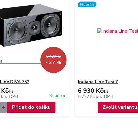
Novinka
9 490 Kč
- 37 %
 Line DIVA 752
Indiana Line Tesi 7
 Kč
6 930 Kč
/
ks
/
ks
Skladem
č
bez DPH
5 727 Kč
bez DPH
Přidat do košíku
Zvolit variantu