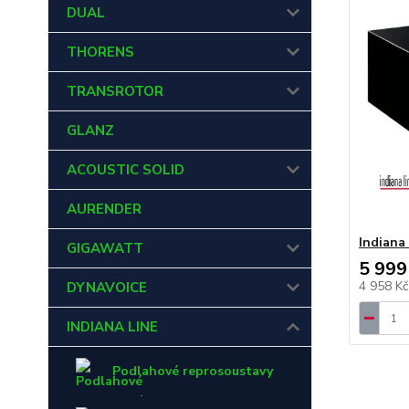
DUAL
THORENS
TRANSROTOR
GLANZ
ACOUSTIC SOLID
AURENDER
Indiana
GIGAWATT
5 999
4 958 K
DYNAVOICE
INDIANA LINE
Podlahové reprosoustavy