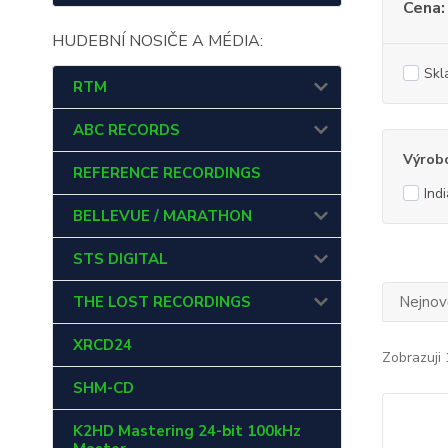
Cena:
HUDEBNÍ NOSIČE A MÉDIA:
Skl
RTM
ABC RECORDS
Výrob
REFERENCE RECORDINGS
Ind
BELLEVUE / MARATHON
STS DIGITAL
THE LOST RECORDINGS
Nejnově
XRCD24
Zobrazuji 
SHM-CD
K2HD Mastering 24-bit 100kHz