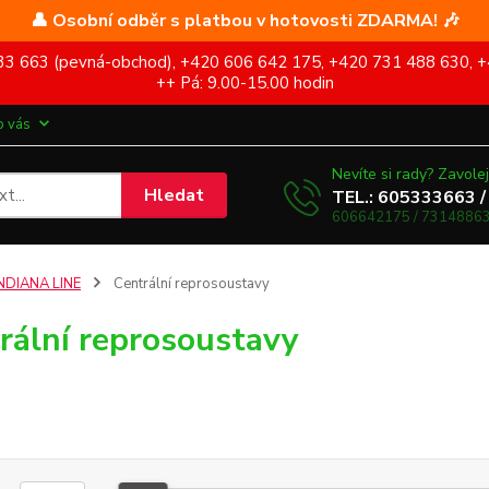
👤 Osobní odběr s platbou v hotovosti ZDARMA! 🎶
5 333 663 (pevná-obchod), +420 606 642 175, +420 731 488 630, +
++ Pá: 9.00-15.00 hodin
o vás
Nevíte si rady? Zavolej
Hledat
TEL.: 605333663 /
606642175 / 73148863
NDIANA LINE
Centrální reprosoustavy
rální reprosoustavy