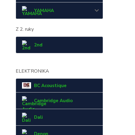
YAMAHA
Z 2. ruky
2nd
ELEKTRONIKA
BC Acoustique
Cambridge Audio
Dali
Denon