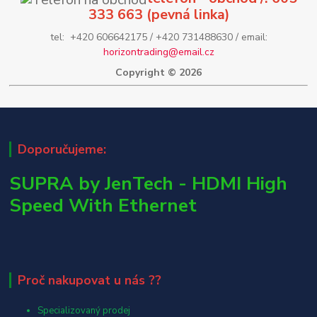
333 663 (pevná linka)
tel: +420 606642175 / +420 731488630 / email:
horizontrading@email.cz
Copyright © 2026
Doporučujeme:
SUPRA by JenTech - HDMI High
Speed With Ethernet
Proč nakupovat u nás ??
Specializovaný prodej