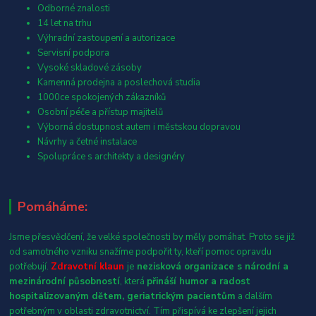
Odborné znalosti
14 let na trhu
Výhradní zastoupení a autorizace
Servisní podpora
Vysoké skladové zásoby
Kamenná prodejna a poslechová studia
1000ce spokojených zákazníků
Osobní péče a přístup majitelů
Výborná dostupnost autem i městskou dopravou
Návrhy a četné instalace
Spolupráce s architekty a designéry
Pomáháme:
Jsme přesvědčení, že velké společnosti by měly pomáhat. Proto se již
od samotného vzniku snažíme podpořit ty, kteří pomoc opravdu
potřebují.
Zdravotní klaun
je
nezisková organizace s národní a
mezinárodní působností
, která
přináší humor a radost
hospitalizovaným dětem, geriatrickým pacientům
a dalším
potřebným v oblasti zdravotnictví. Tím přispívá ke zlepšení jejich