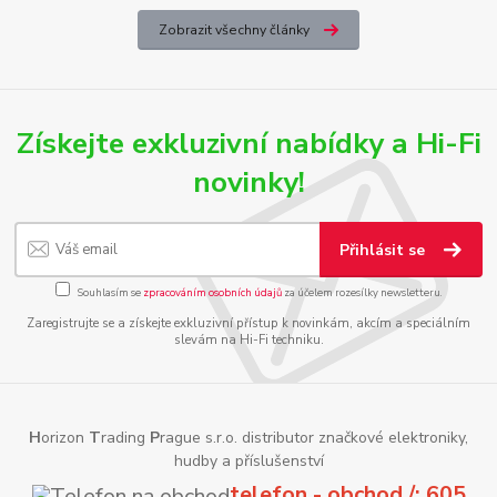
Zobrazit všechny články
Získejte exkluzivní nabídky a Hi-Fi
novinky!
Přihlásit se
Souhlasím se
zpracováním osobních údajů
za účelem rozesílky newsletteru.
Zaregistrujte se a získejte exkluzivní přístup k novinkám, akcím a speciálním
slevám na Hi-Fi techniku.
H
orizon
T
rading
P
rague s.r.o. distributor značkové elektroniky,
hudby a příslušenství
telefon - obchod /: 605