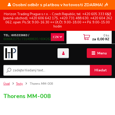
👤 Osobní odběr s platbou v hotovosti ZDARMA! 🎶
Horizon Trading Prague s.r.o. - Czech Republic, tel: +420 605 333 663
(pevná-obchod), +420 606 642 175, +420 731 488 630, +420 604 262
062, open: Po,St: 9.00-16.30 ++ Út,Čt: 9.00-18.00 ++ Pá: 9.00-15.00
hodin
0
ks
TEL.: 605333663 /
CZK
za
0,00 Kč
606642175 / 731488630 / 604262062
Menu
Hledat
Úvod
Testy
Thorens MM-008
Thorens MM-008