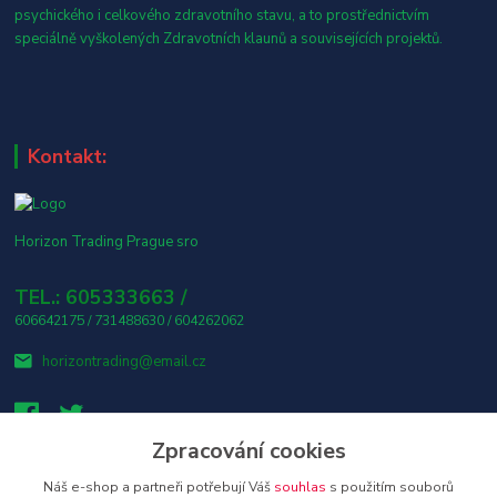
psychického i celkového zdravotního stavu, a to prostřednictvím
speciálně vyškolených Zdravotních klaunů a souvisejících projektů.
Kontakt:
Horizon Trading Prague sro
TEL.: 605333663 /
606642175 / 731488630 / 604262062
horizontrading@email.cz
Zpracování cookies
Náš e-shop a partneři potřebují Váš
souhlas
s použitím souborů