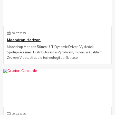
08
.
07
.
2025
Moondrop Horizon
Moondrop Horizon 50mm ULT Dynamic Driver: Výsledek
Spolupráce mezi Distributorem a Výrobcem, Inovací a Kvalitním
Zvukem V oblasti audio technologií s...
číst celé
30
.
04
.
2025