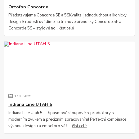
Ortofon Concorde
Představujeme Concorde 5E a 5SKvalita, jednoduchost a ikonický
design S radostí uvádíme na trh nové přenosky Concorde 5E a
Concorde 5S – stylové no...
číst celé
17
.
03
.
2025
Indiana Line UTAH 5
Indiana Line Utah 5 – třípásmové sloupové reproduktory s
moderním zvukem a precizním zpracováním! Perfektní kombinace
výkonu, designu a emocí pro váš ...
číst celé