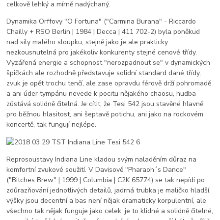
celkově lehký a mírně nadýchaný.
Dynamika Orffovy "O Fortuna" ("Carmina Burana" - Riccardo
Chailly + RSO Berlin | 1984 | Decca | 411 702-2) byla poněkud
nad síly malého sloupku, stejně jako je ale prakticky
nezkousnutelná pro jakékoliv konkurenty stejné cenové třídy.
Vyzářená energie a schopnost "nerozpadnout se" v dynamických
špičkách ale rozhodně představuje solidní standard dané třídy,
zvuk je opět trochu tenčí, ale zase opravdu férově drží pohromadě
a ani úder tympánu nevede k pocitu nějakého chaosu, hudba
zůstává solidně čitelná. Je cítit, že Tesi 542 jsou stavěné hlavně
pro běžnou hlasitost, ani šeptavě potichu, ani jako na rockovém
koncertě, tak fungují nejlépe.
Reprosoustavy Indiana Line kladou svým naladěním důraz na
komfortní zvukové soužití. V Davisově "Pharaoh´s Dance"
("Bitches Brew" | 1999 | Columbia | C2K 65774) se tak nepídí po
zdůrazňování jednotlivých detailů, jadrná trubka je maličko hladší,
výšky jsou decentní a bas není nějak dramaticky korpulentní, ale
všechno tak nějak funguje jako celek, je to klidné a solidně čitelné,