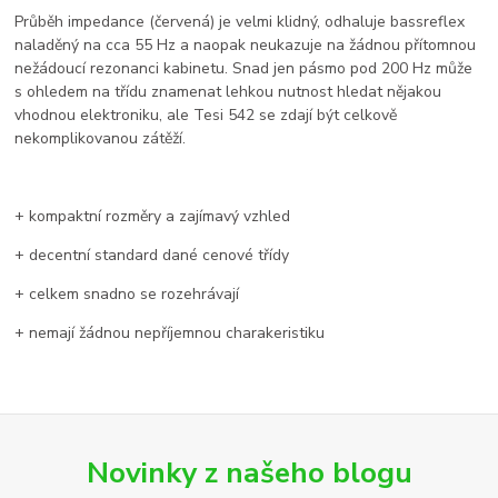
Průběh impedance (červená) je velmi klidný, odhaluje bassreflex
naladěný na cca 55 Hz a naopak neukazuje na žádnou přítomnou
nežádoucí rezonanci kabinetu. Snad jen pásmo pod 200 Hz může
s ohledem na třídu znamenat lehkou nutnost hledat nějakou
vhodnou elektroniku, ale Tesi 542 se zdají být celkově
nekomplikovanou zátěží.
+ kompaktní rozměry a zajímavý vzhled
+ decentní standard dané cenové třídy
+ celkem snadno se rozehrávají
+ nemají žádnou nepříjemnou charakeristiku
Novinky z našeho blogu