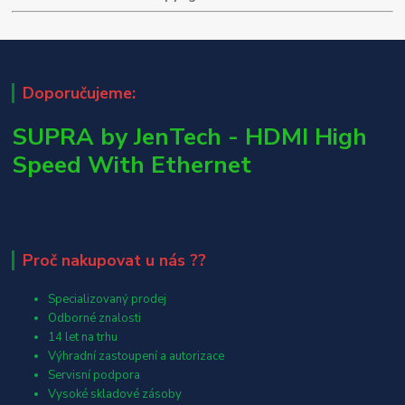
Doporučujeme:
SUPRA by JenTech - HDMI High
Speed With Ethernet
Proč nakupovat u nás ??
Specializovaný prodej
Odborné znalosti
14 let na trhu
Výhradní zastoupení a autorizace
Servisní podpora
Vysoké skladové zásoby