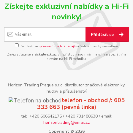
Získejte exkluzivní nabídky a Hi-Fi
novinky!
Přihlásit se
Souhlasím se
zpracováním osobních údajů
za účelem rozesílky newsletteru.
Zaregistrujte se a získejte exkluzivní přístup k novinkám, akcím a speciálním
slevám na Hi-Fi techniku.
H
orizon
T
rading
P
rague s.r.o. distributor značkové elektroniky,
hudby a příslušenství
telefon - obchod /: 605
333 663 (pevná linka)
tel: +420 606642175 / +420 731488630 / email:
horizontrading@email.cz
Copyright © 2026