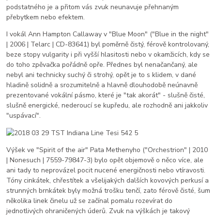
podstatného je a přitom vás zvuk neunavuje přehnaným
přebytkem nebo efektem.
I vokál Ann Hampton Callaway v "Blue Moon" ("Blue in the night"
| 2006 | Telarc | CD-83641) byl poměrně čistý, férově kontrolovaný,
beze stopy vulgarity i při vyšší hlasitosti nebo v okamžicích, kdy se
do toho zpěvačka pořádně opře. Přednes byl nenačančaný, ale
nebyl ani technicky suchý či strohý, opět je to s klidem, v dané
hladině solidně a srozumitelně a hlavně dlouhodobě neúnavně
prezentované vokální pásmo, které je "tak akorát" - slušně čisté,
slušně energické, nederoucí se kupředu, ale rozhodně ani jakkoliv
"uspávací".
Výšek ve "Spirit of the air" Pata Methenyho ("Orchestrion" | 2010
| Nonesuch | 7559-79847-3) bylo opět objemově o něco více, ale
ani tady to neprovázel pocit nucené energičnosti nebo vtíravosti.
Tóny cinkátek, chřestítek a všelijakých dalších kovových perkusí a
strunných brnkátek byly možná trošku tenčí, zato férově čisté, šum
několika linek činelu už se začínal pomalu rozevírat do
jednotlivých ohraničených úderů. Zvuk na výškách je takový