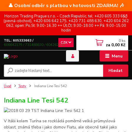
👤 Osobní odběr s platbou v hotovosti ZDARMA! 🎶
Horizon Trading Prague s.r.o. - Czech Republic, tel: +420 605 333 663
(pevná-obchod), +420 606 642 175, +420 731 488 630, +420 604 262
062, open: Po,St: 9.00-16.30 ++ Út,Čt: 9.00-18.00 ++ Pá: 9.00-15.00
hodin
0
ks
TEL.: 605333663 /
CZK
za
0,00 Kč
606642175 / 731488630 / 604262062
Menu
Hledat
Úvod
Testy
Indiana Line Tesi 542
Indiana Line Tesi 542
V Itálii kolem Turína se rozkládá poměrně velká průmyslová
oblast, známá třeba i jako domov Fiatu, ale obecně také jako