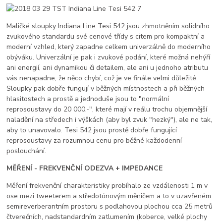
Maličké sloupky Indiana Line Tesi 542 jsou zhmotněním solidního
zvukového standardu své cenové třídy s citem pro kompaktní a
moderní vzhled, který zapadne celkem univerzálně do moderního
obýváku. Univerzální je pak i zvukové podání, které možná nehýří
ani energií, ani dynamikou či detailem, ale ani u jednoho atributu
vás nenapadne, že něco chybí, což je ve finále velmi důležité.
Sloupky pak dobře fungují v běžných místnostech a při běžných
hlasitostech a prostě a jednoduše jsou to "normální
reprosoustavy do 20 000,-", které mají v reálu trochu objemnější
naladění na středech i výškách (aby byl zvuk "hezký"), ale ne tak,
aby to unavovalo. Tesi 542 jsou prostě dobře fungující
reprosoustavy za rozumnou cenu pro běžné každodenní
poslouchání.
MĚŘENÍ - FREKVENČNÍ ODEZVA + IMPEDANCE
Měření frekvenční charakteristiky probíhalo ze vzdálenosti 1 m v
ose mezi tweeterem a středotónovým měničem a to v uzavřeném
semireverberantním prostoru s podlahovou plochou cca 25 metrů
čtverečních, nadstandardním zatlumením (koberce, velké plochy