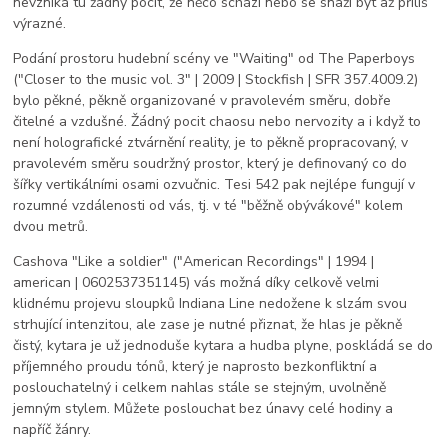
nevzniká tu žádný pocit, že něco schází nebo se snaží být až příliš
výrazné.
Podání prostoru hudební scény ve "Waiting" od The Paperboys
("Closer to the music vol. 3" | 2009 | Stockfish | SFR 357.4009.2)
bylo pěkné, pěkně organizované v pravolevém směru, dobře
čitelné a vzdušné. Žádný pocit chaosu nebo nervozity a i když to
není holografické ztvárnění reality, je to pěkně propracovaný, v
pravolevém směru soudržný prostor, který je definovaný co do
šířky vertikálními osami ozvučnic. Tesi 542 pak nejlépe fungují v
rozumné vzdálenosti od vás, tj. v té "běžně obývákové" kolem
dvou metrů.
Cashova "Like a soldier" ("American Recordings" | 1994 |
american | 0602537351145) vás možná díky celkově velmi
klidnému projevu sloupků Indiana Line nedožene k slzám svou
strhující intenzitou, ale zase je nutné přiznat, že hlas je pěkně
čistý, kytara je už jednoduše kytara a hudba plyne, poskládá se do
příjemného proudu tónů, který je naprosto bezkonfliktní a
poslouchatelný i celkem nahlas stále se stejným, uvolněně
jemným stylem. Můžete poslouchat bez únavy celé hodiny a
napříč žánry.