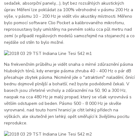
sedaček, absorpční panely,...), byť bez rozsáhlých akustických
úprav. Měření lze pokládat za 100% věrohodné v pásmu 200 Hz a
výše, v pásmu 10 - 200 Hz je vidět vliv akustiky místnosti. Měřeno
bylo pomocí software Clio Pocket a kalibrovaného mikrofonu,
reprosoustavy byly umístěny na pevném soklu cca půl metru nad
zemí (v případě regálových modelů samozřejmě na stojanech) a co
nejdále od stěn to bylo možné.
Na frekvenčním průběhu je vidět snaha o mírné zdůraznění pásma
hlubokých tónů, kdy energie pásma zhruba 40 - 400 Hz o pár dB
přesahuje zbytek pásma. Nicméně jde o "atraktivní" naladění, činící
bednu dojmově plnější a bohatší, než byste podvědomě čekali. V
basech jsou zřetelné vrcholy a zdůraznění na 50, 90 a 300 Hz,
naopak na cca 480 Hz je malý propad, který se však vyrovnává s
větším odstupem od beden. Pásmo 500 - 8 000 Hz je skvěle
vyrovnané, nad touto horní hranicí je cítit lehký přídech na
výškách, ale skutečně jen lehký, opět směřující k živějšímu pocitu
reprodukce.