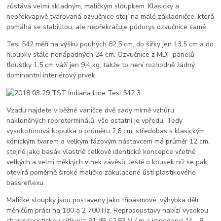
zůstává velmi skladným, maličkým sloupkem. Klasicky a
nepřekvapivě tvarovaná ozvučnice stojí na malé základničce, která
pomáhá se stabilitou, ale nepřekračuje půdorys ozvučnice samé.
Tesi 542 měří na výšku pouhých 82,5 cm, do šířky jen 13,5 cm a do
hloubky stále nenápadných 24 cm. Ozvučnice z MDF panelů
tloušťky 1,5 cm váží jen 9,4 kg, takže to není rozhodně žádný
dominantní interiérový prvek.
Vzadu najdete v běžné vaničce dvě sady mírně vzhůru
nakloněných reproterminálů, vše ostatní je vpředu. Tedy
vysokotónová kopulka o průměru 2,6 cm, středobas s klasickým
kónickým tvarem a velkým fázovým nástavcem má průměr 12 cm,
stejně jako basák vlastně celkově identické koncepce včetně
velkých a velmi měkkých vlnek závěsů. Ještě o kousek níž se pak
otevírá poměrně široké maličko zakulacené ústí plastikového
bassreflexu.
Maličké sloupky jsou postaveny jako třípásmové, výhybka dělí
měničům práci na 180 a 2 700 Hz. Reprosoustavy nabízí vysokou
charakteristickou citlivost 91 dB / 2,83 V / m a impedanci "4 - 8