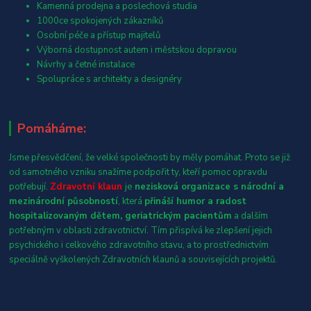
Kamenná prodejna a poslechová studia
1000ce spokojených zákazníků
Osobní péče a přístup majitelů
Výborná dostupnost autem i městskou dopravou
Návrhy a četné instalace
Spolupráce s architekty a designéry
Pomáháme:
Jsme přesvědčení, že velké společnosti by měly pomáhat. Proto se již
od samotného vzniku snažíme podpořit ty, kteří pomoc opravdu
potřebují.
Zdravotní klaun
je
nezisková organizace s národní a
mezinárodní působností
, která
přináší humor a radost
hospitalizovaným dětem, geriatrickým pacientům
a dalším
potřebným v oblasti zdravotnictví. Tím přispívá ke zlepšení jejich
psychického i celkového zdravotního stavu, a to prostřednictvím
speciálně vyškolených Zdravotních klaunů a souvisejících projektů.