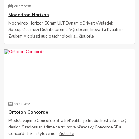
08
.
07
.
2025
Moondrop Horizon
Moondrop Horizon 50mm ULT Dynamic Driver: Výsledek
Spolupráce mezi Distributorem a Výrobcem, Inovací a Kvalitním
Zvukem V oblasti audio technologií s...
číst celé
30
.
04
.
2025
Ortofon Concorde
Představujeme Concorde 5E a 5SKvalita, jednoduchost a ikonický
design S radostí uvádíme na trh nové přenosky Concorde 5E a
Concorde 5S – stylové no...
číst celé