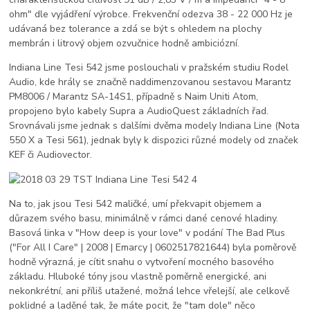
ohm" dle vyjádření výrobce. Frekvenční odezva 38 - 22 000 Hz je
udávaná bez tolerance a zdá se být s ohledem na plochy
membrán i litrový objem ozvučnice hodně ambiciózní.
Indiana Line Tesi 542 jsme poslouchali v pražském studiu Rodel
Audio, kde hrály se značně naddimenzovanou sestavou Marantz
PM8006 / Marantz SA-14S1, případně s Naim Uniti Atom,
propojeno bylo kabely Supra a AudioQuest základních řad.
Srovnávali jsme jednak s dalšími dvěma modely Indiana Line (Nota
550 X a Tesi 561), jednak byly k dispozici různé modely od značek
KEF či Audiovector.
Na to, jak jsou Tesi 542 maličké, umí překvapit objemem a
důrazem svého basu, minimálně v rámci dané cenové hladiny.
Basová linka v "How deep is your love" v podání The Bad Plus
("For All I Care" | 2008 | Emarcy | 0602517821644) byla poměrově
hodně výrazná, je cítit snahu o vytvoření mocného basového
základu. Hluboké tóny jsou vlastně poměrně energické, ani
nekonkrétní, ani příliš utažené, možná lehce vřelejší, ale celkově
poklidné a laděné tak, že máte pocit, že "tam dole" něco