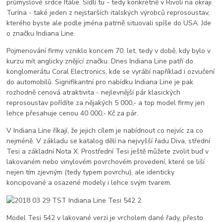
průmyslové srdce Itálie. Sídlí tu - tedy konkrétně v Rivoli na okraji
Turína - také jeden z nejstarších italských výrobců reprosoustav,
kterého byste ale podle jména patrně situovali spíše do USA. Jde
o značku Indiana Line.
Pojmenování firmy vzniklo koncem 70. let, tedy v době, kdy bylo v
kurzu mít anglicky znějící značku. Dnes Indiana Line patří do
konglomerátu Coral Electronics, kde se vyrábí například i ozvučení
do automobilů. Signifikantní pro nabídku Indiana Line je pak
rozhodně cenová atraktivita - nejlevnější pár klasických
reprosoustav pořídíte za nějakých 5 000,- a top model firmy jen
lehce přesahuje cenou 40 000,- Kč za pár.
V Indiana Line říkají, že jejich cílem je nabídnout co nejvíc za co
nejméně. V základu se katalog dělí na nejvyšší řadu Diva, střední
Tesi a základní Nota X. Prostřední Tesi ještě můžete zvolit buď v
lakovaném nebo vinylovém povrchovém provedení, které se liší
nejen tím zjevným (tedy typem povrchu), ale identicky
koncipované a osazené modely i lehce svým tvarem.
Model Tesi 542 v lakované verzi je vrcholem dané řady, přesto