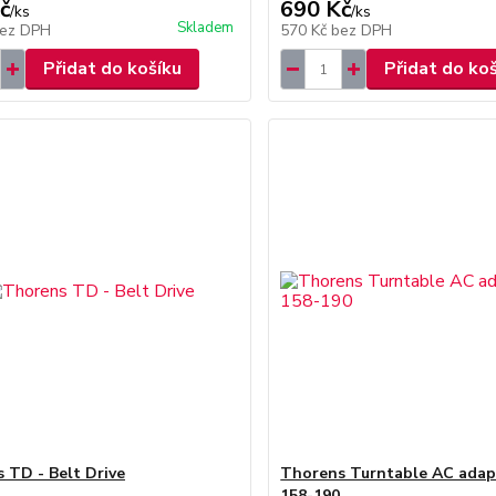
č
690 Kč
/
ks
/
ks
Skladem
ez DPH
570 Kč
bez DPH
Přidat do košíku
Přidat do ko
 TD - Belt Drive
Thorens Turntable AC ada
158-190