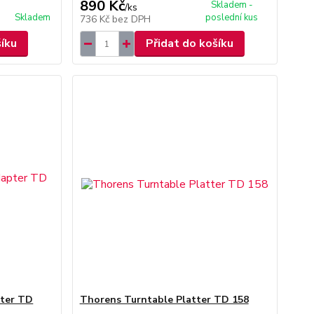
890 Kč
Skladem -
/
ks
Skladem
poslední kus
736 Kč
bez DPH
šíku
Přidat do košíku
pter TD
Thorens Turntable Platter TD 158