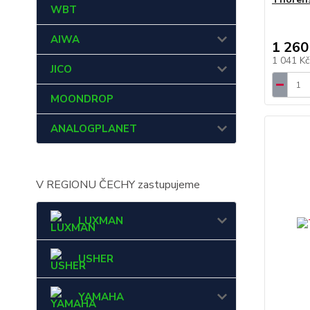
WBT
AIWA
1 260
1 041 K
JICO
MOONDROP
ANALOGPLANET
V REGIONU ČECHY zastupujeme
LUXMAN
USHER
YAMAHA