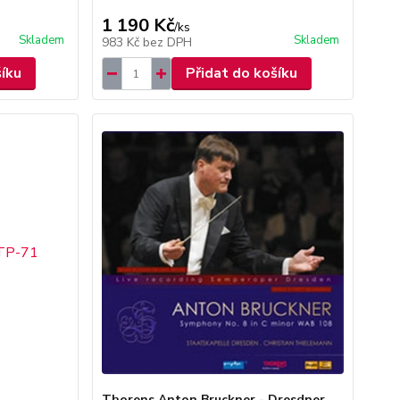
1 190 Kč
/
ks
Skladem
Skladem
983 Kč
bez DPH
šíku
Přidat do košíku
Thorens Anton Bruckner - Dresdner