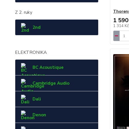
Thorens
Z 2. ruky
1 590
1 314 K
2nd
ELEKTRONIKA
BC Acoustique
Cambridge Audio
Dali
Denon