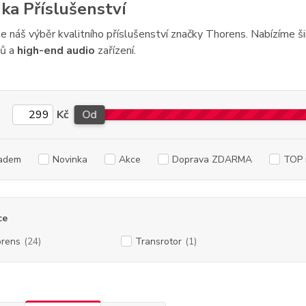
ka Příslušenství
te náš výběr kvalitního příslušenství značky Thorens. Nabízíme 
nů a
high-end audio
zařízení.
Kč
Od
adem
Novinka
Akce
Doprava ZDARMA
TOP 
ce
rens
(24)
Transrotor
(1)