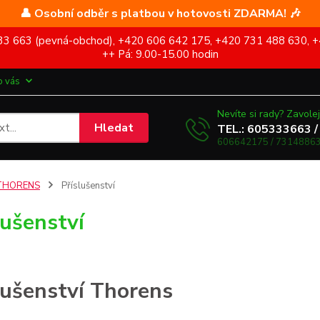
👤 Osobní odběr s platbou v hotovosti ZDARMA! 🎶
5 333 663 (pevná-obchod), +420 606 642 175, +420 731 488 630, +
++ Pá: 9.00-15.00 hodin
o vás
Nevíte si rady? Zavolej
Hledat
TEL.: 605333663 /
606642175 / 73148863
THORENS
Příslušenství
lušenství
lušenství Thorens