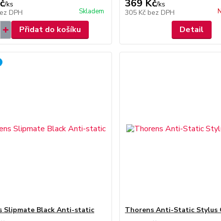
č
369 Kč
/
ks
/
ks
Skladem
N
ez DPH
305 Kč
bez DPH
Přidat do košíku
Detail
 Slipmate Black Anti-static
Thorens Anti-Static Stylus