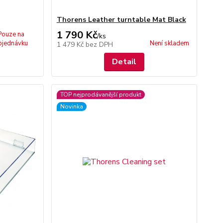
Thorens Leather turntable Mat Black
1 790 Kč
Pouze na
/
ks
bjednávku
Není skladem
1 479 Kč
bez DPH
Detail
TOP nejprodávanější produkt
Novinka