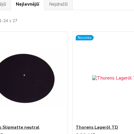
jší
Nejlevnější
Nejdražší
1-24 z 27
Novinka
 Slipmatte neutral
Thorens Lageröl TD