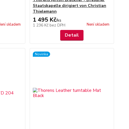
Staatskapelle dirigiert von Christian
Thielemann
1 495 Kč
/
ks
ení skladem
Není skladem
1 236 Kč
bez DPH
Detail
Novinka