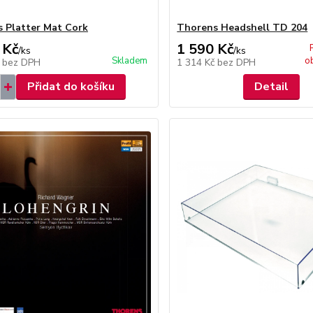
 Platter Mat Cork
Thorens Headshell TD 204
 Kč
1 590 Kč
/
ks
/
ks
Skladem
o
č
bez DPH
1 314 Kč
bez DPH
Přidat do košíku
Detail