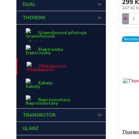
299 K
DUAL
247 Kč
b
THORENS
Gramofonové přístroje
Novinka
Elektronika
Příslušenství
Kabely
Reprosoustavy
TRANSROTOR
GLANZ
Thorens