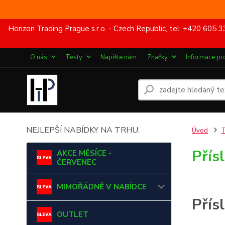
Horizon Trading Prague s.r.o. - Czech Republic, tel: +420 60
O nás
Testy
Napište nám
Značky
Informace pr
NEJLEPŠÍ NABÍDKY NA TRHU:
Úvod
Přís
AKCE MĚSÍCE -
ČERVENEC
MIMOŘÁDNĚ V NABÍDCE
Přís
OUTLET