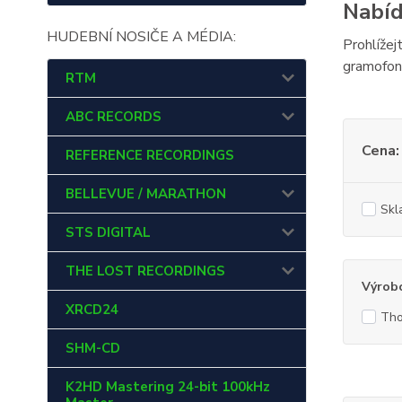
Nabíd
HUDEBNÍ NOSIČE A MÉDIA:
Prohlížej
gramofo
RTM
ABC RECORDS
Cena:
REFERENCE RECORDINGS
BELLEVUE / MARATHON
Skl
STS DIGITAL
THE LOST RECORDINGS
Výrob
XRCD24
Tho
SHM-CD
K2HD Mastering 24-bit 100kHz