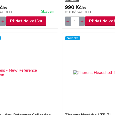
č
990 Kč
/
ks
/
ks
Skladem
ez DPH
818 Kč
bez DPH
Přidat do košíku
Přidat do ko
Novinka
 - New Reference Collection
Thorens Headshell TP-71