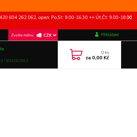
420 604 262 062, open: Po,St: 9.00-16.30 ++ Út,Čt: 9.00-18.00
Přihlášení
CZK
te.
0
ks
za
0,00 Kč
0 / 604262062