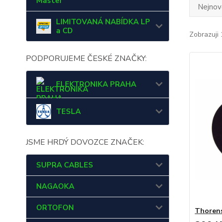
Master
Nejnově
LIMITOVANÁ NABÍDKA LP
a CD
Zobrazuji 
PODPORUJEME ČESKÉ ZNAČKY:
ELEKTRONIKA PRAHA
TESLA
JSME HRDÝ DOVOZCE ZNAČEK:
SUPRA CABLES
NAGAOKA
ORTOFON
Thorens