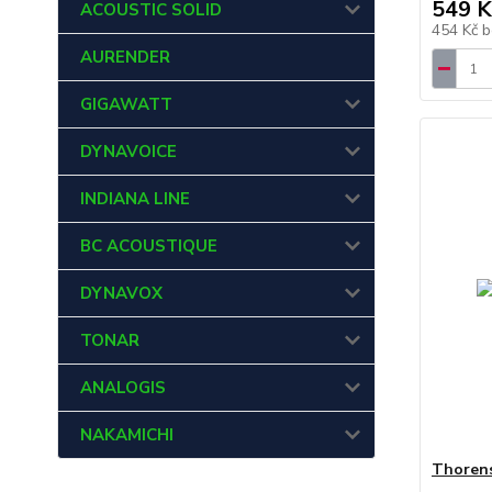
549 K
ACOUSTIC SOLID
454 Kč
b
AURENDER
GIGAWATT
DYNAVOICE
INDIANA LINE
BC ACOUSTIQUE
DYNAVOX
TONAR
ANALOGIS
NAKAMICHI
Thorens