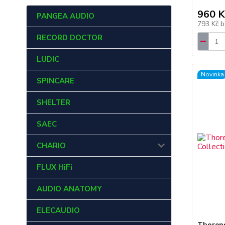
960 K
PANGEA AUDIO
793 Kč
b
RECORD DOCTOR
LUDIC
Novinka
SPINCARE
SHELTER
SAEC
CHARIO
FLUX HiFi
AUDIO ANATOMY
ELECAUDIO
Thorens