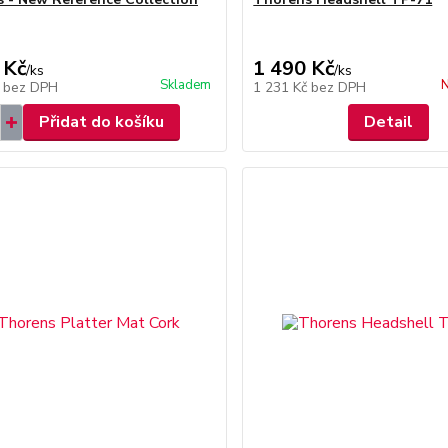
 Kč
1 490 Kč
/
ks
/
ks
Skladem
N
č
bez DPH
1 231 Kč
bez DPH
Přidat do košíku
Detail