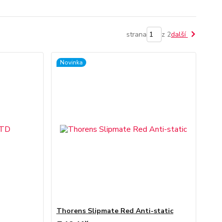
strana
z 2
další
Novinka
Thorens Slipmate Red Anti-static