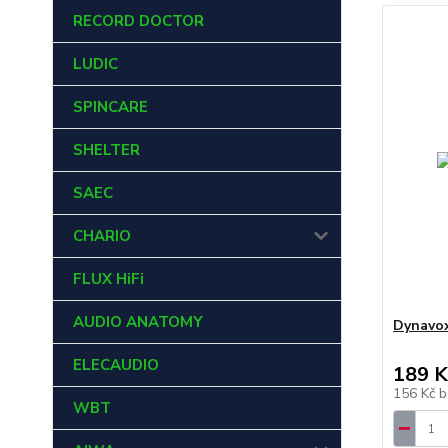
RECORD DOCTOR
LUDIC
SPINCARE
SHELTER
SAEC
CHARIO
FLUX HiFi
AUDIO ANATOMY
Dynavox
ELECAUDIO
189 K
156 Kč
b
WBT