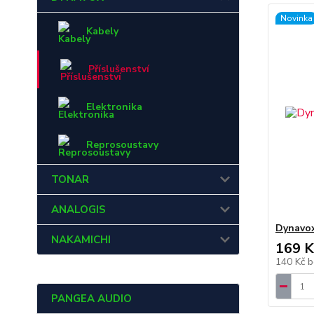
Novinka
Kabely
Příslušenství
Elektronika
Reprosoustavy
TONAR
ANALOGIS
Dynavox
NAKAMICHI
169 K
140 Kč
b
PANGEA AUDIO