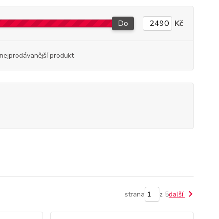
Do
Kč
nejprodávanější produkt
strana
z 5
další