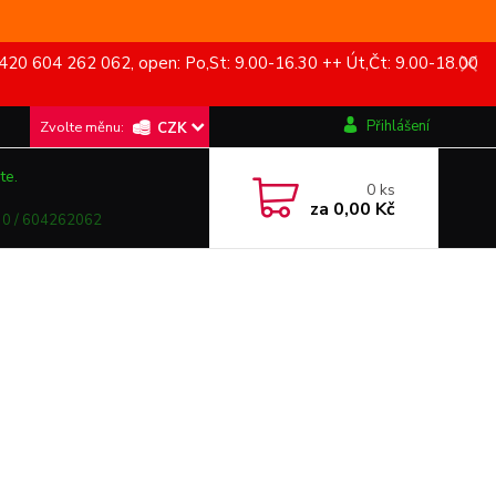
420 604 262 062, open: Po,St: 9.00-16.30 ++ Út,Čt: 9.00-18.00
Přihlášení
CZK
te.
0
ks
za
0,00 Kč
0 / 604262062