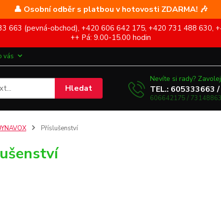
👤 Osobní odběr s platbou v hotovosti ZDARMA! 🎶
5 333 663 (pevná-obchod), +420 606 642 175, +420 731 488 630, +
++ Pá: 9.00-15.00 hodin
o vás
Nevíte si rady? Zavolej
Hledat
TEL.: 605333663 /
606642175 / 73148863
DYNAVOX
Příslušenství
lušenství