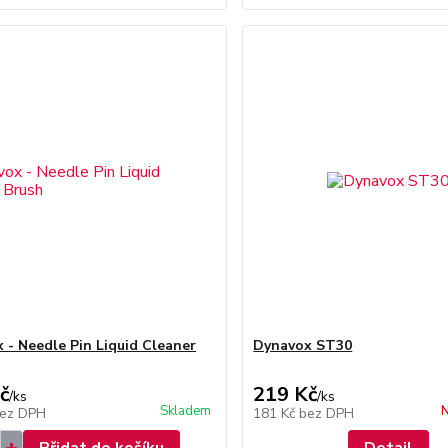
 - Needle Pin Liquid Cleaner
Dynavox ST30
č
219 Kč
/
ks
/
ks
Skladem
N
ez DPH
181 Kč
bez DPH