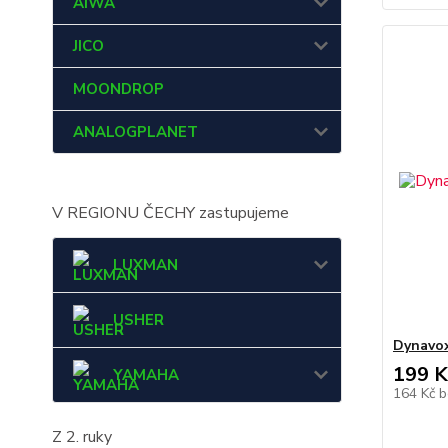
AIWA
JICO
MOONDROP
ANALOGPLANET
V REGIONU ČECHY zastupujeme
LUXMAN
USHER
Dynavox
199 K
YAMAHA
164 Kč
b
Z 2. ruky