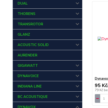
DUAL
THORENS
TRANSROTOR
GLANZ
ACOUSTIC SOLID
AURENDER
GIGAWATT
DYNAVOICE
Dynavox
95 Kč
INDIANA LINE
79 Kč
be
BC ACOUSTIQUE
DYNAVOX