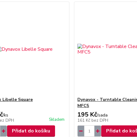
 Libelle Square
Dynavox - Turntable Cleani
MFC5
č
195 Kč
/
ks
/
sada
Skladem
ez DPH
161 Kč
bez DPH
Přidat do košíku
Přidat do ko