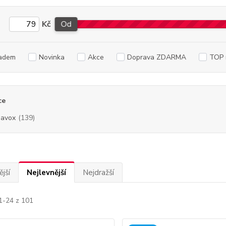
Kč
Od
adem
Novinka
Akce
Doprava ZDARMA
TOP 
ce
avox
(139)
jší
Nejlevnější
Nejdražší
1-24 z 101