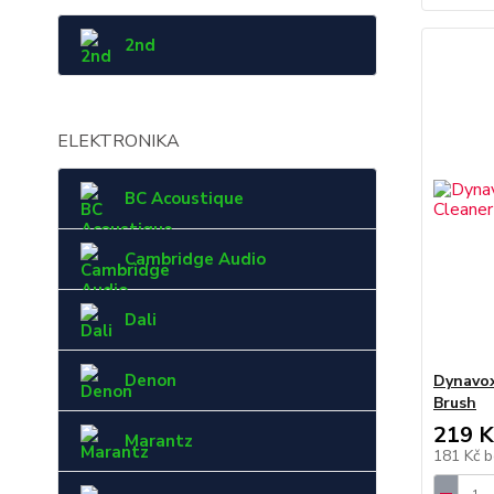
2nd
ELEKTRONIKA
BC Acoustique
Cambridge Audio
Dali
Denon
Dynavox
Brush
219 K
Marantz
181 Kč
b