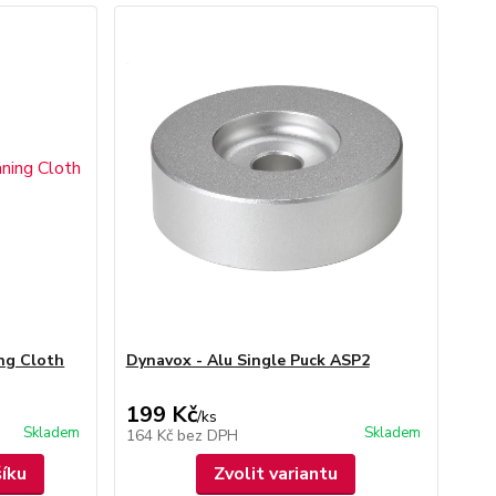
ng Cloth
Dynavox - Alu Single Puck ASP2
199 Kč
/
ks
Skladem
Skladem
164 Kč
bez DPH
šíku
Zvolit variantu