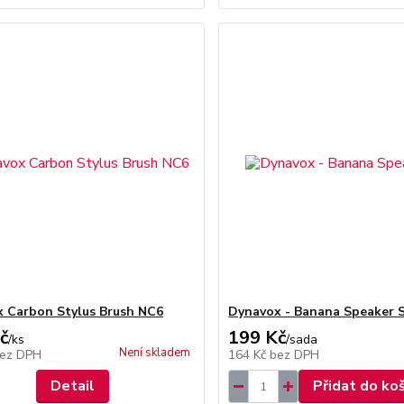
 Carbon Stylus Brush NC6
Dynavox - Banana Speaker 
č
199 Kč
/
ks
/
sada
Není skladem
ez DPH
164 Kč
bez DPH
Detail
Přidat do ko