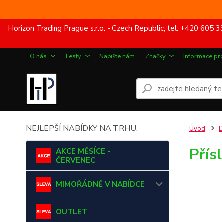
Horizon Trading Prague s.r.o. - Czech Republic, tel: +420 60
O nás
Testy
Napište nám
Značky
Informace pr
NEJLEPŠÍ NABÍDKY NA TRHU:
Úvod
Přís
AKCE MĚSÍCE -
ČERVENEC
MIMOŘÁDNĚ V NABÍDCE
OUTLET