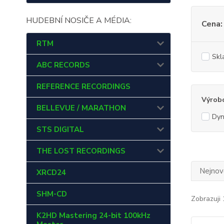
HUDEBNÍ NOSIČE A MÉDIA:
Cena:
RTM
Skl
ABC RECORDS
REFERENCE RECORDINGS
Výrob
BELLEVUE / MARATHON
Dyn
STS DIGITAL
THE LOST RECORDINGS
Nejnově
XRCD24
SHM-CD
Zobrazuji 
K2HD Mastering 24-bit 100kHz