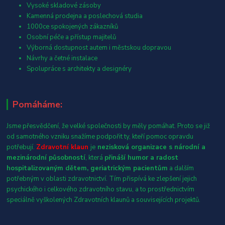
Vysoké skladové zásoby
Kamenná prodejna a poslechová studia
1000ce spokojených zákazníků
Osobní péče a přístup majitelů
Výborná dostupnost autem i městskou dopravou
Návrhy a četné instalace
Spolupráce s architekty a designéry
Pomáháme:
Jsme přesvědčení, že velké společnosti by měly pomáhat. Proto se již
od samotného vzniku snažíme podpořit ty, kteří pomoc opravdu
potřebují.
Zdravotní klaun
je
nezisková organizace s národní a
mezinárodní působností
, která
přináší humor a radost
hospitalizovaným dětem, geriatrickým pacientům
a dalším
potřebným v oblasti zdravotnictví. Tím přispívá ke zlepšení jejich
psychického i celkového zdravotního stavu, a to prostřednictvím
speciálně vyškolených Zdravotních klaunů a souvisejících projektů.