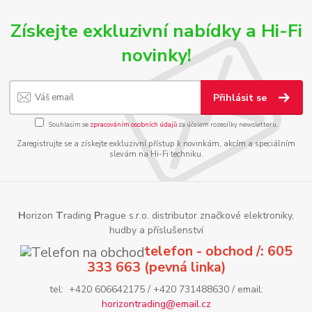
Získejte exkluzivní nabídky a Hi-Fi
novinky!
Přihlásit se
Souhlasím se
zpracováním osobních údajů
za účelem rozesílky newsletteru.
Zaregistrujte se a získejte exkluzivní přístup k novinkám, akcím a speciálním
slevám na Hi-Fi techniku.
H
orizon
T
rading
P
rague s.r.o. distributor značkové elektroniky,
hudby a příslušenství
telefon - obchod /: 605
333 663 (pevná linka)
tel: +420 606642175 / +420 731488630 / email:
horizontrading@email.cz