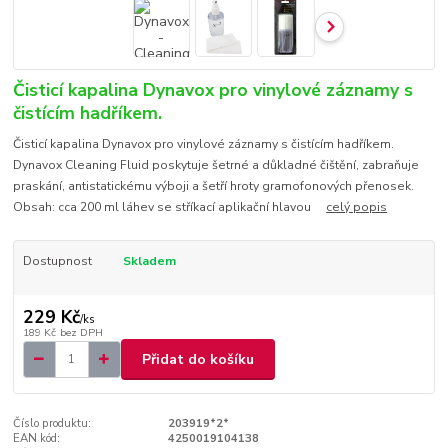
Čisticí kapalina Dynavox pro vinylové záznamy s
čistícím hadříkem.
Čisticí kapalina Dynavox pro vinylové záznamy s čistícím hadříkem.
Dynavox Cleaning Fluid poskytuje šetrné a důkladné čištění, zabraňuje
praskání, antistatickému výboji a šetří hroty gramofonových přenosek.
Obsah: cca 200 ml láhev se stříkací aplikační hlavou
celý popis
Dostupnost
Skladem
229 Kč
/
ks
189 Kč
bez DPH
Přidat do košíku
Číslo produktu:
203919*2*
EAN kód:
4250019104138