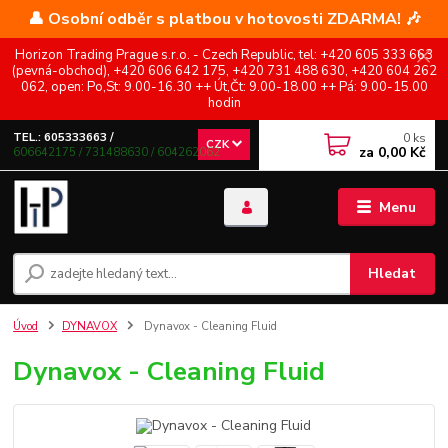
👤 Osobní odběr s platbou v hotovosti ZDARMA! 🎶
Horizon Trading Prague s.r.o. - Czech Republic, tel: +420 605 333 663
(pevná-obchod), +420 606 642 175, +420 731 488 630, +420 604 262
062, open: Po,St: 9.00-16.30 ++ Út,Čt: 9.00-18.00 ++ Pá: 9.00-15.00
hodin
0
ks
TEL.: 605333663 /
CZK
za
0,00 Kč
606642175 / 731488630 / 604262062
Menu
Hledat
Úvod
DYNAVOX
Dynavox - Cleaning Fluid
Dynavox - Cleaning Fluid