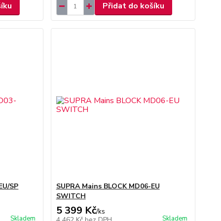
šíku
Přidat do košíku
EU/SP
SUPRA Mains BLOCK MD06-EU
SWITCH
5 399 Kč
/
ks
Skladem
Skladem
4 462 Kč
bez DPH