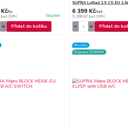
C
SUPRA LoRad 2.5 CS-EU 1,
 Kč
6 399 Kč
/
ks
/
set
Skladem
č
bez DPH
5 288 Kč
bez DPH
Přidat do košíku
Přidat do ko
Novinka
Doprava ZDARMA