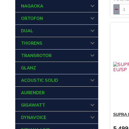
NAGAOKA
ORTOFON
DUAL
THORENS
TRANSROTOR
GLANZ
ACOUSTIC SOLID
AURENDER
GIGAWATT
SUPRA 
DYNAVOICE
5 499