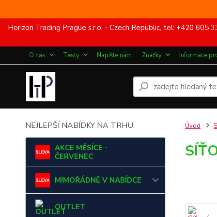
Horizon Trading Prague s.r.o. - Czech Republic, tel: +420 60
O nás
Testy
Napište nám
Značky
Informace pr
NEJLEPŠÍ NABÍDKY NA TRHU:
Úvod
SÍŤ
AKCE MĚSÍCE -
ČERVENEC
MIMOŘÁDNĚ V NABÍDCE
OUTLET