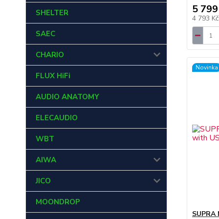
5 799
SHELTER
4 793 K
SAEC
CHARIO
Novinka
FLUX HiFi
AUDIO ANATOMY
ELECAUDIO
WBT
AIWA
JICO
MOONDROP
SUPRA 