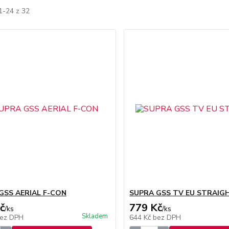
1-24 z 32
GSS AERIAL F-CON
SUPRA GSS TV EU STRAIG
č
779 Kč
/
ks
/
ks
Skladem
ez DPH
644 Kč
bez DPH