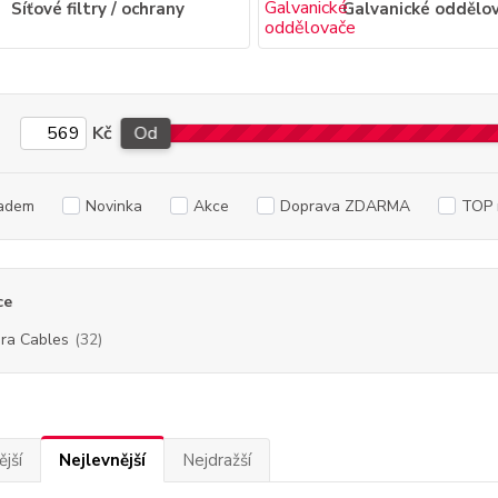
Síťové filtry / ochrany
Galvanické oddělo
Kč
Od
adem
Novinka
Akce
Doprava ZDARMA
TOP 
ce
ra Cables
(32)
jší
Nejlevnější
Nejdražší