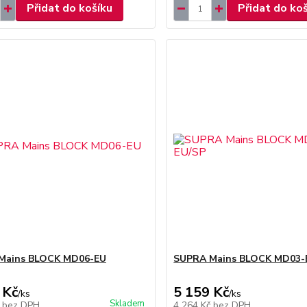
Přidat do košíku
Přidat do ko
Mains BLOCK MD06-EU
SUPRA Mains BLOCK MD03-
 Kč
5 159 Kč
/
ks
/
ks
Skladem
č
bez DPH
4 264 Kč
bez DPH