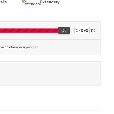
vače
Extendery
Do
Kč
nejprodávanější produkt