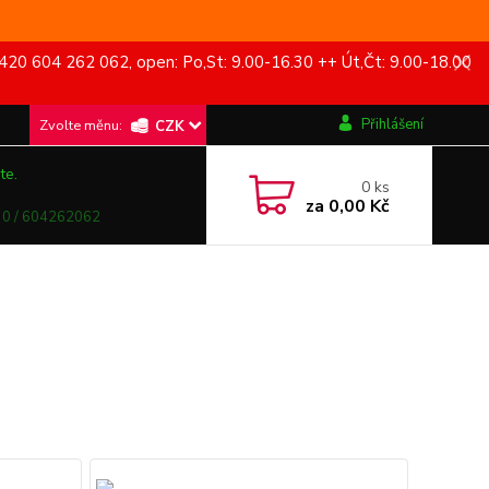
420 604 262 062, open: Po,St: 9.00-16.30 ++ Út,Čt: 9.00-18.00
Přihlášení
CZK
te.
0
ks
za
0,00 Kč
0 / 604262062