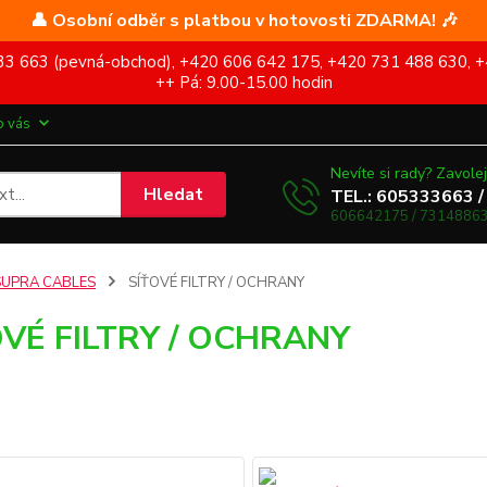
👤 Osobní odběr s platbou v hotovosti ZDARMA! 🎶
5 333 663 (pevná-obchod), +420 606 642 175, +420 731 488 630, +
++ Pá: 9.00-15.00 hodin
o vás
Nevíte si rady? Zavolej
Hledat
TEL.: 605333663 /
606642175 / 73148863
SUPRA CABLES
SÍŤOVÉ FILTRY / OCHRANY
OVÉ FILTRY / OCHRANY