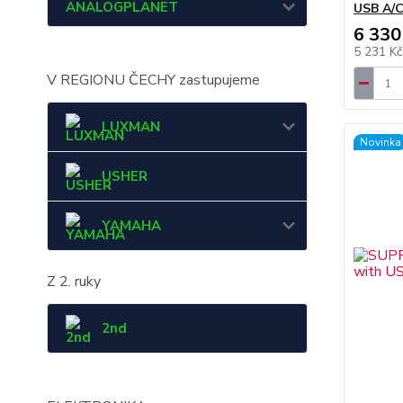
ANALOGPLANET
USB A/
6 330
5 231 K
V REGIONU ČECHY zastupujeme
LUXMAN
Novinka
USHER
YAMAHA
Z 2. ruky
2nd