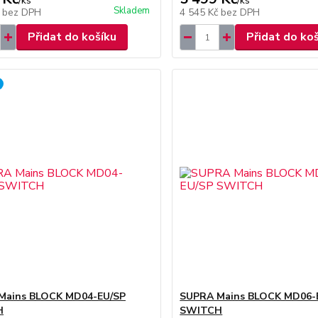
/
ks
/
ks
Skladem
č
bez DPH
4 545 Kč
bez DPH
Přidat do košíku
Přidat do ko
Mains BLOCK MD04-EU/SP
SUPRA Mains BLOCK MD06-
H
SWITCH