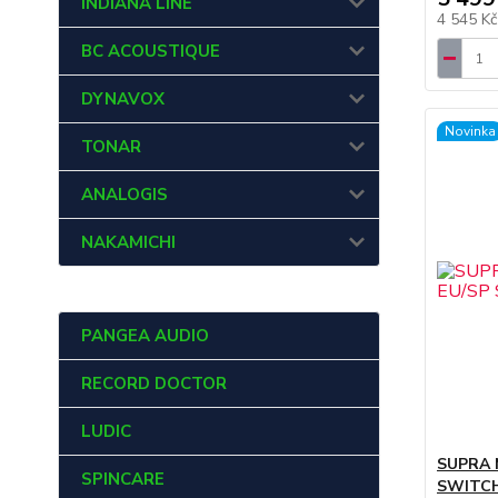
INDIANA LINE
4 545 K
BC ACOUSTIQUE
DYNAVOX
Novinka
TONAR
ANALOGIS
NAKAMICHI
PANGEA AUDIO
RECORD DOCTOR
LUDIC
SUPRA 
SPINCARE
SWITC