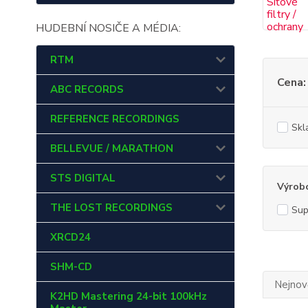
HUDEBNÍ NOSIČE A MÉDIA:
RTM
Cena:
ABC RECORDS
REFERENCE RECORDINGS
Skl
BELLEVUE / MARATHON
STS DIGITAL
Výrob
THE LOST RECORDINGS
Sup
XRCD24
SHM-CD
Nejnově
K2HD Mastering 24-bit 100kHz