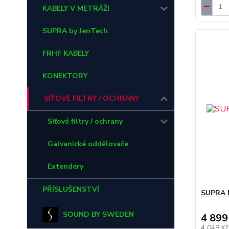
KABELY V METRÁŽI
SUPRA by JenTech
FRHF KABELY
KONEKTORY
SÍŤOVÉ FILTRY / OCHRANY
Síťové filtry / ochrany
Galvanické oddělovače
Extendery
PŘÍSLUŠENSTVÍ
SUPRA 
SOUND BY SWEDEN
4 899
4 049 K