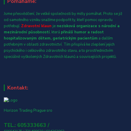
Pomáháme:
Jsme přesvědčení, že velké společnosti by měly pomáhat. Proto se již
od samotného vzniku snažíme podpořit ty, kteří pomoc opravdu
potřebují.
Zdravotní klaun
je
nezisková organizace s národní a
mezinárodní působností
, která
přináší humor a radost
hospitalizovaným dětem, geriatrickým pacientům
a dalším
potřebným v oblasti zdravotnictví. Tím přispívá ke zlepšení jejich
psychického i celkového zdravotního stavu, a to prostřednictvím
speciálně vyškolených Zdravotních klaunů a souvisejících projektů.
Kontakt:
Horizon Trading Prague sro
TEL.: 605333663 /