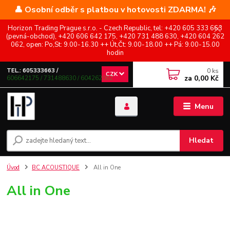
👤 Osobní odběr s platbou v hotovosti ZDARMA! 🎶
Horizon Trading Prague s.r.o. - Czech Republic, tel: +420 605 333 663
(pevná-obchod), +420 606 642 175, +420 731 488 630, +420 604 262
062, open: Po,St: 9.00-16.30 ++ Út,Čt: 9.00-18.00 ++ Pá: 9.00-15.00
hodin
0
ks
TEL.: 605333663 /
CZK
za
0,00 Kč
606642175 / 731488630 / 604262062
Menu
Hledat
Úvod
BC ACOUSTIQUE
All in One
All in One