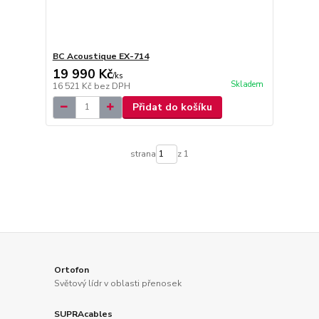
BC Acoustique EX-714
19 990 Kč
/
ks
Skladem
16 521 Kč
bez DPH
Přidat do košíku
strana
z 1
Ortofon
Světový lídr v oblasti přenosek
SUPRAcables