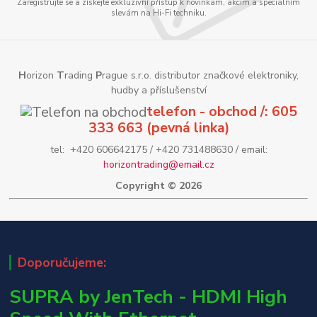
Zaregistrujte se a získejte exkluzivní přístup k novinkám, akcím a speciálním
slevám na Hi-Fi techniku.
H
orizon
T
rading
P
rague s.r.o. distributor značkové elektroniky,
hudby a příslušenství
telefon - obchod /: 605
333 663 (pevná linka)
tel: +420 606642175 / +420 731488630 / email:
horizontrading@email.cz
Copyright © 2026
Doporučujeme:
SUPRA by JenTech - HDMI High