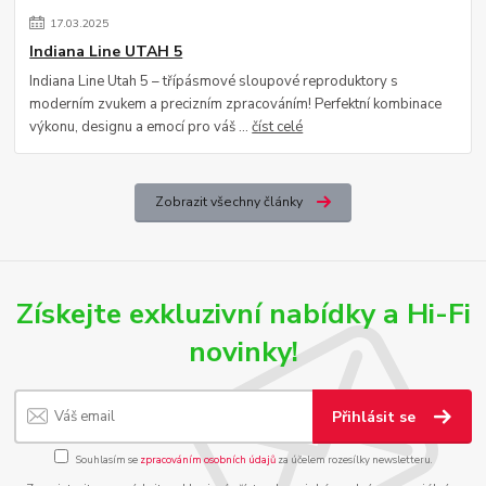
17
.
03
.
2025
Indiana Line UTAH 5
Indiana Line Utah 5 – třípásmové sloupové reproduktory s
moderním zvukem a precizním zpracováním! Perfektní kombinace
výkonu, designu a emocí pro váš ...
číst celé
Zobrazit všechny články
Získejte exkluzivní nabídky a Hi-Fi
novinky!
Přihlásit se
Souhlasím se
zpracováním osobních údajů
za účelem rozesílky newsletteru.