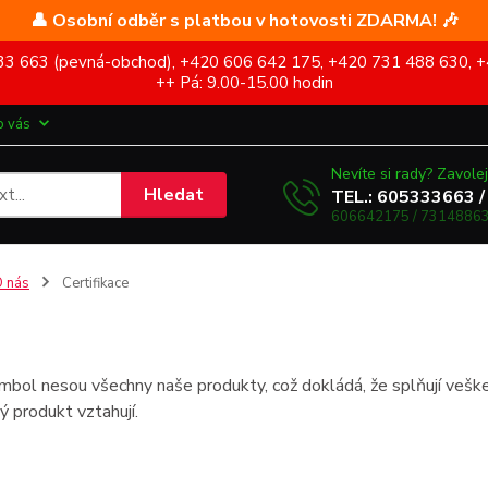
👤 Osobní odběr s platbou v hotovosti ZDARMA! 🎶
5 333 663 (pevná-obchod), +420 606 642 175, +420 731 488 630, +
++ Pá: 9.00-15.00 hodin
o vás
Nevíte si rady? Zavolej
Hledat
TEL.: 605333663 /
606642175 / 73148863
 nás
Certifikace
bol nesou všechny naše produkty, což dokládá, že splňují vešker
ý produkt vztahují.