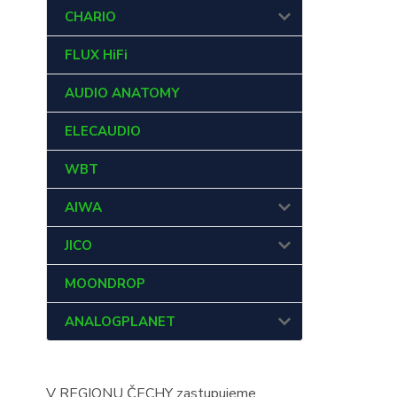
CHARIO
FLUX HiFi
AUDIO ANATOMY
ELECAUDIO
WBT
AIWA
JICO
MOONDROP
ANALOGPLANET
V REGIONU ČECHY zastupujeme