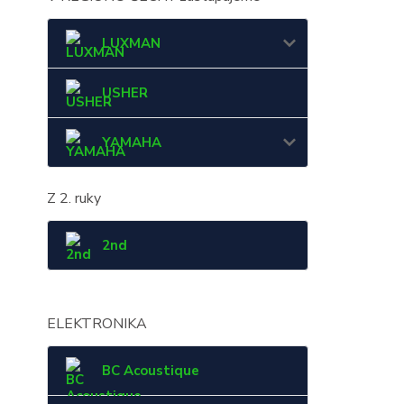
LUXMAN
USHER
YAMAHA
Z 2. ruky
2nd
ELEKTRONIKA
BC Acoustique