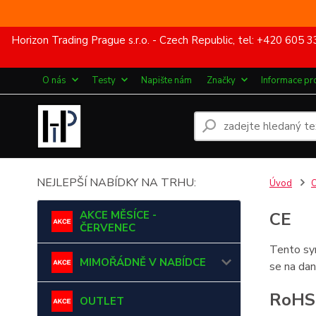
Horizon Trading Prague s.r.o. - Czech Republic, tel: +420 60
O nás
Testy
Napište nám
Značky
Informace pr
NEJLEPŠÍ NABÍDKY NA TRHU:
Úvod
O
AKCE MĚSÍCE -
CE
ČERVENEC
Tento sym
MIMOŘÁDNĚ V NABÍDCE
se na dan
RoHS
OUTLET