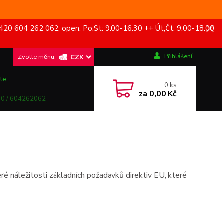
420 604 262 062, open: Po,St: 9.00-16.30 ++ Út,Čt: 9.00-18.00
Přihlášení
CZK
te.
0
ks
za
0,00 Kč
0 / 604262062
é náležitosti základních požadavků direktiv EU, které