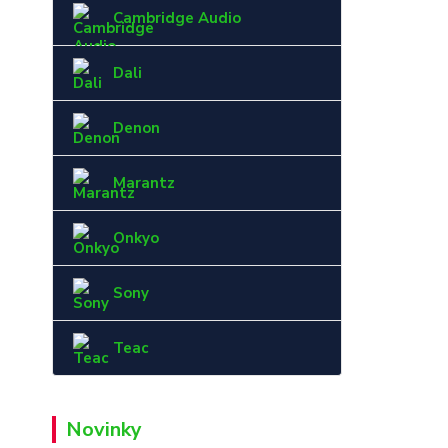
Cambridge Audio
Dali
Denon
Marantz
Onkyo
Sony
Teac
Novinky