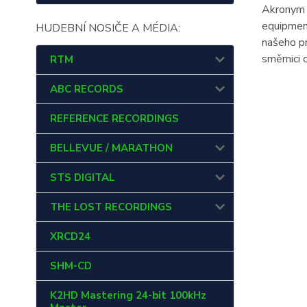
Akronym z
equipmen
HUDEBNÍ NOSIČE A MÉDIA:
našeho pr
směrnici
RTM
ABC RECORDS
REFERENCE RECORDINGS
BELLEVUE / MARATHON
STS DIGITAL
THE LOST RECORDINGS
XRCD24
SHM-CD
K2HD Mastering 24-bit 100kHz