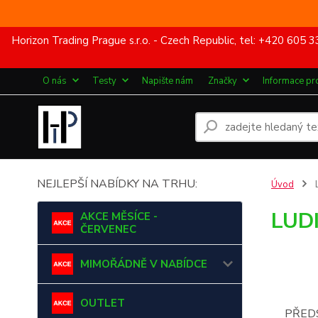
Horizon Trading Prague s.r.o. - Czech Republic, tel: +420 60
O nás
Testy
Napište nám
Značky
Informace pr
NEJLEPŠÍ NABÍDKY NA TRHU:
Úvod
LUD
AKCE MĚSÍCE -
ČERVENEC
MIMOŘÁDNĚ V NABÍDCE
OUTLET
PŘED