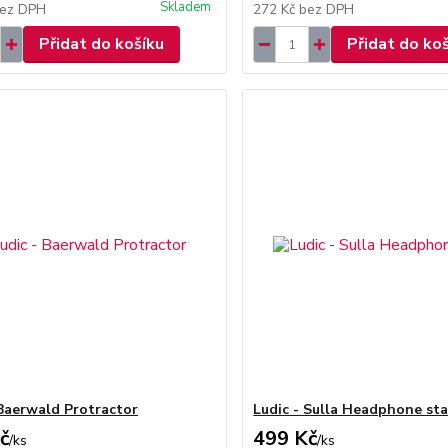
Skladem
ez DPH
272 Kč
bez DPH
Přidat do košíku
Přidat do ko
 Baerwald Protractor
Ludic - Sulla Headphone st
č
499 Kč
/
ks
/
ks