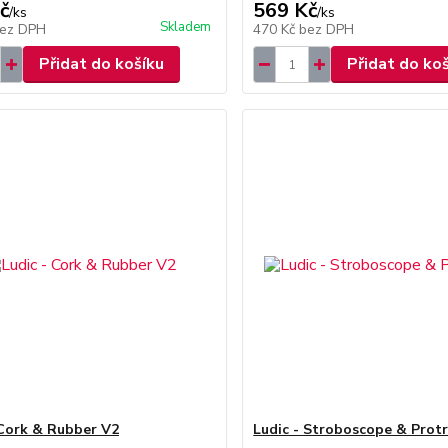
č
569 Kč
/
ks
/
ks
Skladem
ez DPH
470 Kč
bez DPH
Přidat do košíku
Přidat do ko
 Cork & Rubber V2
Ludic - Stroboscope & Prot