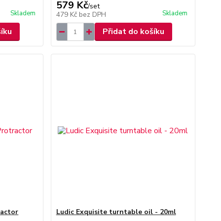
579 Kč
/
set
Skladem
Skladem
479 Kč
bez DPH
šíku
Přidat do košíku
ractor
Ludic Exquisite turntable oil - 20ml