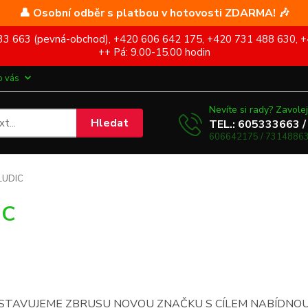
👤 Osobní odběr s platbou v hotovosti ZDARMA! 🎶
5 333 663 (pevná-obchod), +420 606 642 175, +420 731 488 630, +
++ Pá: 9.00-15.00 hodin
o vás
Nevíte si rady? Zavolej
Hledat
TEL.: 605333663 /
606642175 / 73148863
LUDIC
IC
STAVUJEME ZBRUSU NOVOU ZNAČKU S CÍLEM NABÍDNOU