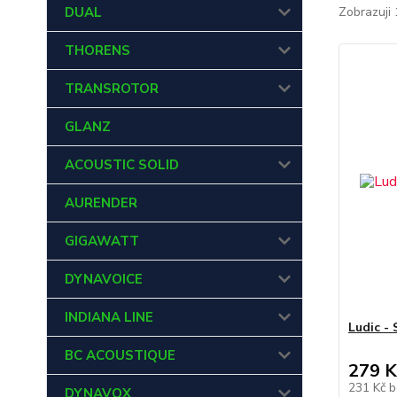
DUAL
Zobrazuji 
THORENS
TRANSROTOR
GLANZ
ACOUSTIC SOLID
AURENDER
GIGAWATT
DYNAVOICE
INDIANA LINE
Ludic -
BC ACOUSTIQUE
279 K
231 Kč
b
DYNAVOX