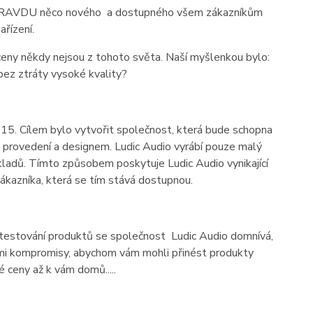
PRAVDU něco nového a dostupného všem zákazníkům
ařízení.
ceny někdy nejsou z tohoto světa. Naší myšlenkou bylo:
ez ztráty vysoké kvality?
2015. Cílem bylo vytvořit společnost, která bude schopna
ou provedení a designem.
Ludic
Audio vyrábí pouze malý
 nákladů. Tímto způsobem poskytuje
Ludic
Audio vynikající
ákazníka, která se tím stává dostupnou.
 testování produktů se společnost
Ludic
Audio domnívá,
ávnými kompromisy, abychom vám mohli přinést produkty
é ceny až k vám domů.....