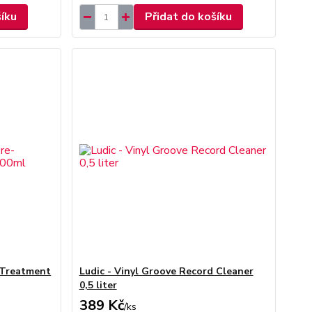
šíku
Přidat do košíku
-Treatment
Ludic - Vinyl Groove Record Cleaner
0,5 liter
389 Kč
/
ks