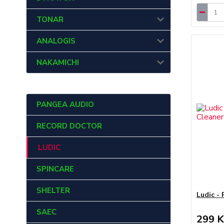
TONAR
ANALOGIS
NAKAMICHI
PANGEA AUDIO
RECORD DOCTOR
LUDIC
SPINCARE
SHELTER
Ludic -
SAEC
299 K