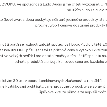
 ZVUKU. Ve společnosti
Ludic
Audio jsme chtěli vyzkoušet O
milujícím hudbu a audio z
špičkový zvuk a doba poskytuje některé jedinečné produkty, ale 
proč nevyrobit cenově dostupné produkty b
ndští bratři se rozhodli založit společnost Ludic Audio v létě 
t kvalitní HI-FI příslušenství za příznivé ceny s vysokou kvalit
nt ve velkých sériích i pro ostatní značky a tím ušetří spoustu
hodnotu produktů a snižuje koncovou cenu pro každého z
nictvím 30 let v oboru, kombinovaných zkušeností a rozsáhlého
sme kvalifikovaní prohlásit... víme, jak vyvíjet produkty se spr
špičkové kvality přímo a za nejnižší možn