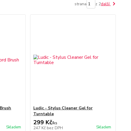
strana
z 2
další
 Brush
Ludic - Stylus Cleaner Gel for
Turntable
299 Kč
/
ks
Skladem
Skladem
247 Kč
bez DPH