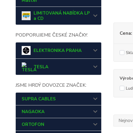
Master
LIMITOVANÁ NABÍDKA LP
a CD
Cena:
PODPORUJEME ČESKÉ ZNAČKY:
ELEKTRONIKA PRAHA
Skl
TESLA
Výrob
JSME HRDÝ DOVOZCE ZNAČEK:
Lud
SUPRA CABLES
NAGAOKA
Nejnově
ORTOFON