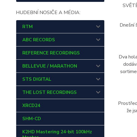
SVĚTĚ
HUDEBNÍ NOSIČE A MÉDIA:
Dnešní 
RTM
ABC RECORDS
REFERENCE RECORDINGS
Dva hola
dodáva
BELLEVUE / MARATHON
sortime
STS DIGITAL
THE LOST RECORDINGS
Prostřed
XRCD24
že j
SHM-CD
K2HD Mastering 24-bit 100kHz