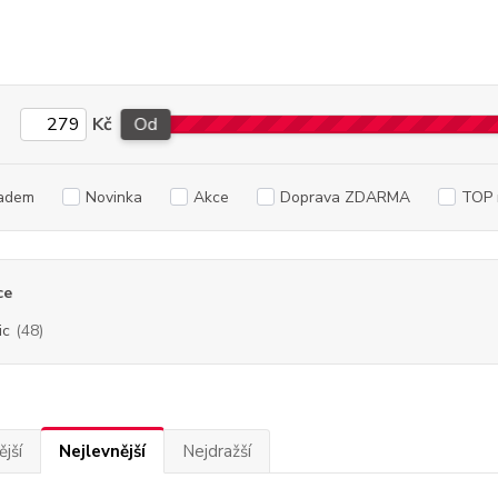
Kč
Od
adem
Novinka
Akce
Doprava ZDARMA
TOP 
ce
ic
(48)
jší
Nejlevnější
Nejdražší