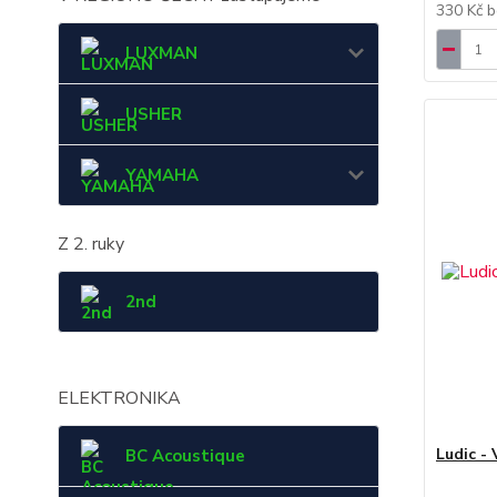
330 Kč
b
LUXMAN
USHER
YAMAHA
Z 2. ruky
2nd
ELEKTRONIKA
Ludic -
BC Acoustique