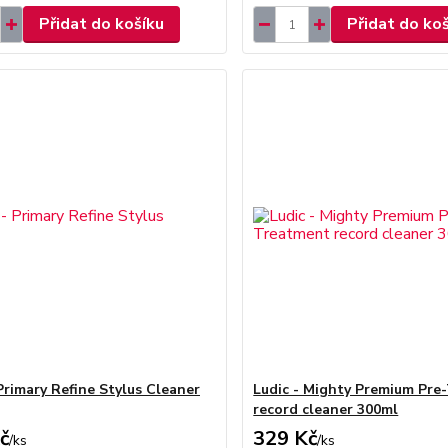
Přidat do košíku
Přidat do ko
 Primary Refine Stylus Cleaner
Ludic - Mighty Premium Pre
record cleaner 300ml
č
329 Kč
/
ks
/
ks