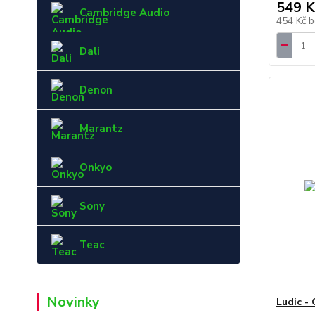
549 K
Cambridge Audio
454 Kč
b
Dali
Denon
Marantz
Onkyo
Sony
Teac
Novinky
Ludic -