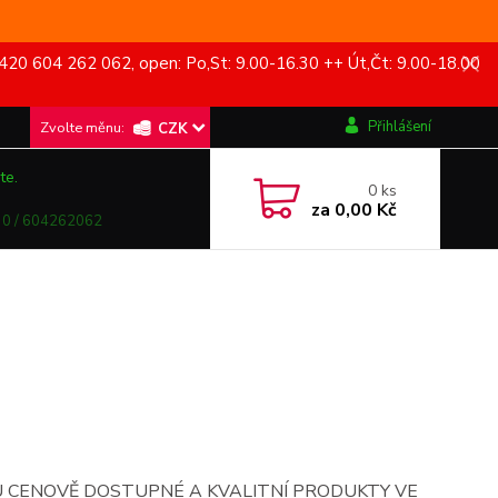
420 604 262 062, open: Po,St: 9.00-16.30 ++ Út,Čt: 9.00-18.00
Přihlášení
CZK
te.
0
ks
za
0,00 Kč
0 / 604262062
 CENOVĚ DOSTUPNÉ A KVALITNÍ PRODUKTY VE