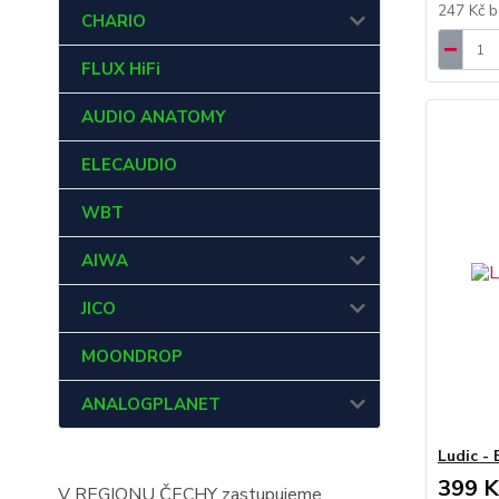
247 Kč
b
CHARIO
FLUX HiFi
AUDIO ANATOMY
ELECAUDIO
WBT
AIWA
JICO
MOONDROP
ANALOGPLANET
Ludic -
399 K
V REGIONU ČECHY zastupujeme