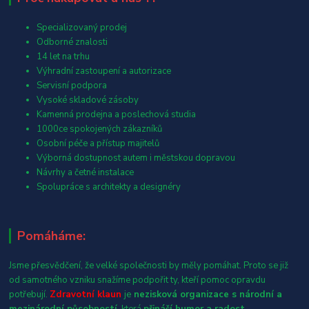
Specializovaný prodej
Odborné znalosti
14 let na trhu
Výhradní zastoupení a autorizace
Servisní podpora
Vysoké skladové zásoby
Kamenná prodejna a poslechová studia
1000ce spokojených zákazníků
Osobní péče a přístup majitelů
Výborná dostupnost autem i městskou dopravou
Návrhy a četné instalace
Spolupráce s architekty a designéry
Pomáháme:
Jsme přesvědčení, že velké společnosti by měly pomáhat. Proto se již
od samotného vzniku snažíme podpořit ty, kteří pomoc opravdu
potřebují.
Zdravotní klaun
je
nezisková organizace s národní a
mezinárodní působností
, která
přináší humor a radost