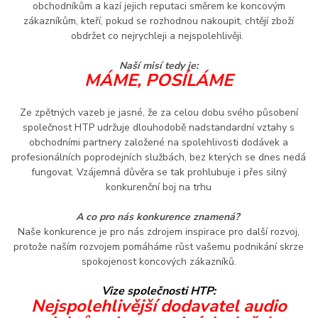
obchodníkům a kazí jejich reputaci směrem ke koncovým
zákazníkům, kteří, pokud se rozhodnou nakoupit, chtějí zboží
obdržet co nejrychleji a nejspolehlivěji.
Naší misí tedy je:
MÁME, POSÍLÁME
Ze zpětných vazeb je jasné, že za celou dobu svého působení
společnost HTP udržuje dlouhodobě nadstandardní vztahy s
obchodními partnery založené na spolehlivosti dodávek a
profesionálních poprodejních službách, bez kterých se dnes nedá
fungovat. Vzájemná důvěra se tak prohlubuje i přes silný
konkurenční boj na trhu
A co pro nás konkurence znamená?
Naše konkurence je pro nás zdrojem inspirace pro další rozvoj,
protože naším rozvojem pomáháme růst vašemu podnikání skrze
spokojenost koncových zákazníků.
Vize společnosti HTP
:
Nejspolehlivější dodavatel audio