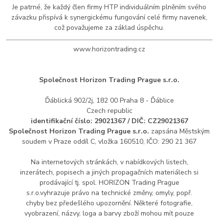
Je patrné, že každý člen firmy HTP individuálním plněním svého
závazku přispívá k synergickému fungování celé firmy navenek,
což považujeme za základ úspěchu.
www.horizontrading.cz
Společnost Ho
rizon Trading Prague s.r.o.
Ďáblická 902/2j, 182 00 Praha 8 - Ďáblice
Czech republic
identifikační číslo: 29021367 / DIČ: CZ29021367
Společnost Ho
rizon Trading Prague s.r.o.
zapsána Městským
soudem v Praze oddíl C, vložka 160510, IČO: 290 21 367
Na internetových stránkách, v nabídkových listech,
inzerátech, popisech a jiných propagačních materiálech si
prodávající tj. spol. HORIZON Trading Prague
s.r.o.vyhrazuje právo na technické změny, omyly, popř.
chyby bez předešlého upozornění. Některé fotografie,
vyobrazení, názvy, loga a barvy zboží mohou mít pouze