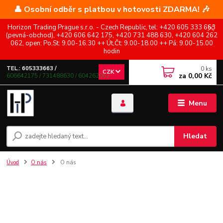
👤 Osobní odběr s platbou v hotovosti ZDARMA! 🎶
Horizon Trading Prague s.r.o. - Czech Republic, tel: +420 605 333 663
(pevná-obchod), +420 606 642 175, +420 731 488 630, +420 604 262
062, open: Po,St: 9.00-16.30 ++ Út,Čt: 9.00-18.00 ++ Pá: 9.00-15.00
hodin
0
ks
TEL.: 605333663 /
CZK
za
0,00 Kč
606642175 / 731488630 / 604262062
Menu
Hledat
Úvod
O nás
O nás