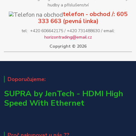
hudby a příslušenství
telefon - obchod /: 605
333 663 (pevná linka)
tel: +420 606642175 / +420 731488630 / email:
horizontrading@email.cz
Copyright © 2026
Doporučujeme:
SUPRA by JenTech - HDMI High
Speed With Ethernet
Proč nakupovat u nás ??