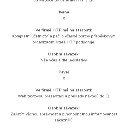
od výrobce do centrály HTP v ČR.
Ivana
x
Ve firmě HTP má na starosti:
Kompletní účetnictví a péči o včasné platby příspěvkovým
organizacím, které HTP podporuje.
Osobní závazek:
Vše včas a dle legislativy
Pavel
x
Ve firmě HTP má na starosti:
Web textovou prezentaci a překlady návodů do ČJ.
Osobní závazek:
Zajistím věcnou správnost a plnohodnotnou informovanost
zákazníků.