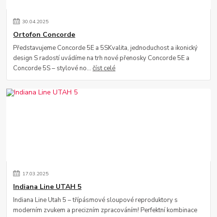
30
.
04
.
2025
Ortofon Concorde
Představujeme Concorde 5E a 5SKvalita, jednoduchost a ikonický
design S radostí uvádíme na trh nové přenosky Concorde 5E a
Concorde 5S – stylové no...
číst celé
17
.
03
.
2025
Indiana Line UTAH 5
Indiana Line Utah 5 – třípásmové sloupové reproduktory s
moderním zvukem a precizním zpracováním! Perfektní kombinace