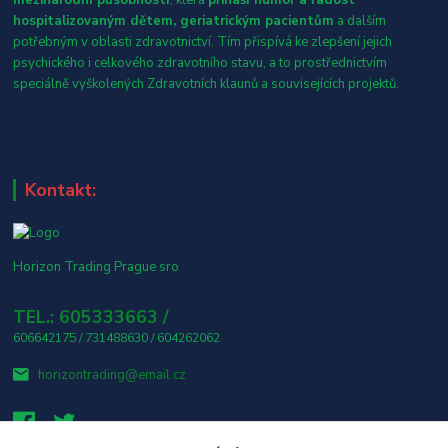
hospitalizovaným dětem, geriatrickým pacientům
a dalším
potřebným v oblasti zdravotnictví. Tím přispívá ke zlepšení jejich
psychického i celkového zdravotního stavu, a to prostřednictvím
speciálně vyškolených Zdravotních klaunů a souvisejících projektů.
Kontakt:
Horizon Trading Prague sro
TEL.: 605333663 /
606642175 / 731488630 / 604262062
horizontrading@email.cz