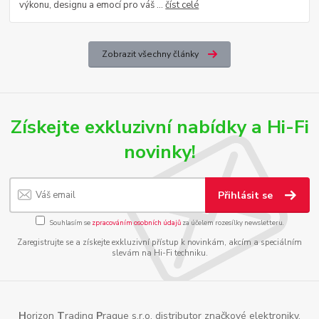
výkonu, designu a emocí pro váš ...
číst celé
Zobrazit všechny články
Získejte exkluzivní nabídky a Hi-Fi
novinky!
Přihlásit se
Souhlasím se
zpracováním osobních údajů
za účelem rozesílky newsletteru.
Zaregistrujte se a získejte exkluzivní přístup k novinkám, akcím a speciálním
slevám na Hi-Fi techniku.
H
orizon
T
rading
P
rague s.r.o. distributor značkové elektroniky,