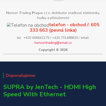
H
orizon
T
rading
P
rague s.r.o. distributor značkové elektroniky,
hudby a příslušenství
telefon - obchod /: 605
333 663 (pevná linka)
tel: +420 606642175 / +420 731488630 / email:
horizontrading@email.cz
Copyright © 2026
Doporučujeme:
SUPRA by JenTech - HDMI High
Speed With Ethernet