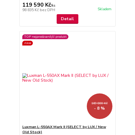
119 590 Kč
/
ks
Skladem
98 835 Kč
bez DPH
Detail
TOP nejprodávanější produkt
Akce
169 880 Kč
- 8 %
Luxman L-550AX Mark II (SELECT by LUX / New
Old Stock)