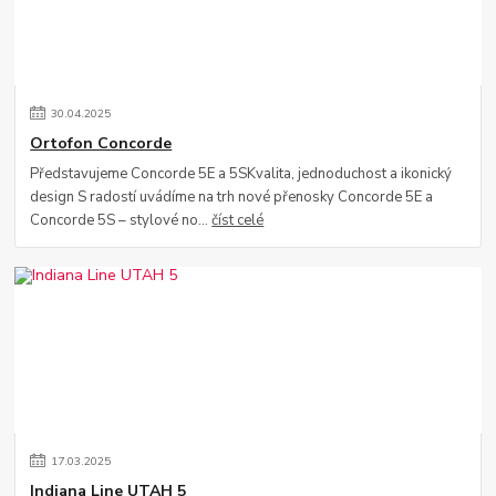
30
.
04
.
2025
Ortofon Concorde
Představujeme Concorde 5E a 5SKvalita, jednoduchost a ikonický
design S radostí uvádíme na trh nové přenosky Concorde 5E a
Concorde 5S – stylové no...
číst celé
17
.
03
.
2025
Indiana Line UTAH 5