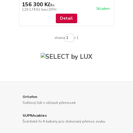
156 300 Kč
/
ks
Skladem
129 174 Kč
bez DPH
Detail
strana
z 1
Ortofon
Světový lídr v oblasti přenosek
SUPRAcables
Švédské hi-fi kabely pro dokonalý přenos zvuku