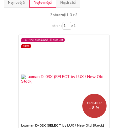
Nejnovější
Nejlevnější
Nejdražší
Zobrazuji 1-3 z 3
strana
z 1
TOP nejprodávanější produkt
Akce
117 840 Kč
- 8 %
Luxman D-03X (SELECT by LUX / New Old Stock)