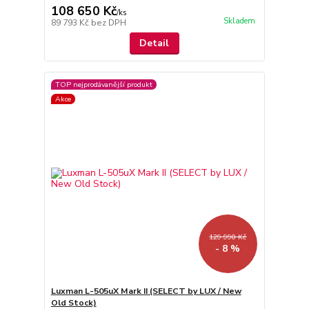
108 650 Kč
/
ks
Skladem
89 793 Kč
bez DPH
Detail
TOP nejprodávanější produkt
Akce
129 990 Kč
- 8 %
Luxman L-505uX Mark II (SELECT by LUX / New
Old Stock)