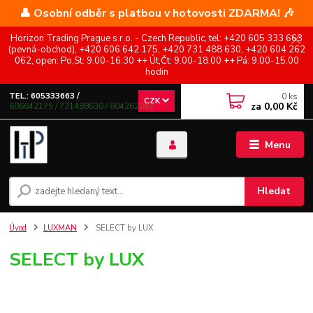
👤 Osobní odběr s platbou v hotovosti ZDARMA! 🎶
Horizon Trading Prague s.r.o. - Czech Republic, tel: +420 605 333 663
(pevná-obchod), +420 606 642 175, +420 731 488 630, +420 604 262
062, open: Po,St: 9.00-16.30 ++ Út,Čt: 9.00-18.00 ++ Pá: 9.00-15.00
hodin
0
ks
TEL.: 605333663 /
CZK
za
0,00 Kč
606642175 / 731488630 / 604262062
Menu
Hledat
Úvod
LUXMAN
SELECT by LUX
SELECT by LUX