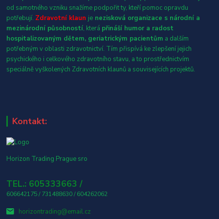
od samotného vzniku snažíme podpořit ty, kteří pomoc opravdu
potřebují.
Zdravotní klaun
je
nezisková organizace s národní a
mezinárodní působností
, která
přináší humor a radost
hospitalizovaným dětem, geriatrickým pacientům
a dalším
potřebným v oblasti zdravotnictví. Tím přispívá ke zlepšení jejich
psychického i celkového zdravotního stavu, a to prostřednictvím
speciálně vyškolených Zdravotních klaunů a souvisejících projektů.
Kontakt:
Horizon Trading Prague sro
TEL.: 605333663 /
606642175 / 731488630 / 604262062
horizontrading@email.cz