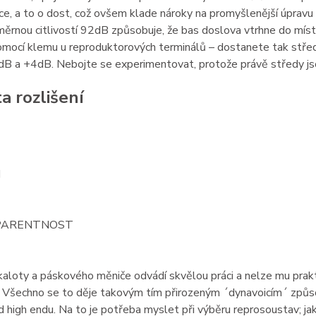
íce, a to o dost, což ovšem klade nároky na promyšlenější úprav
ěrnou citlivostí 92dB způsobuje, že bas doslova vtrhne do míst
ocí klemu u reproduktorových terminálů – dostanete tak středy 
B a +4dB. Nebojte se experimentovat, protože právě středy jso
a rozlišení
H
PARENTNOST
loty a páskového měniče odvádí skvělou práci a nelze mu praktic
ý. Všechno se to děje takovým tím přirozeným ´dynavoicím´ způ
 od high endu. Na to je potřeba myslet při výběru reprosoustav; 