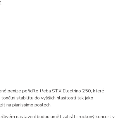
.
bné peníze pořídíte třeba STX Electrino 250, které
 tonální stabilitu do vyšších hlasitostí tak jako
it na pianissimo poslech.
ečlivém nastavení budou umět zahrát i rockový koncert v