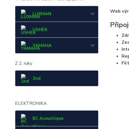
Web výr
LUXMAN
Připo
USHER
Zd
Zes
YAMAHA
Int
Re
Fil
Z 2. ruky
2nd
ELEKTRONIKA
BC Acoustique