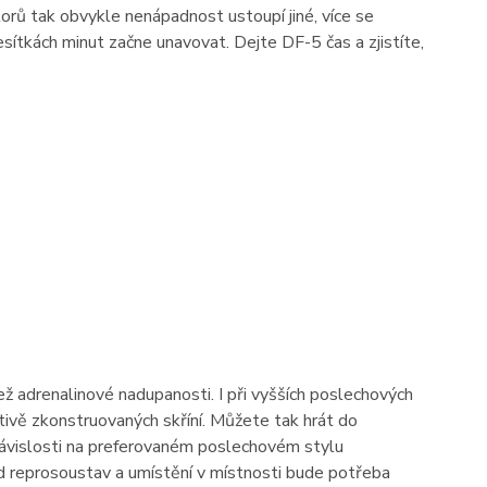
orů tak obvykle nenápadnost ustoupí jiné, více se
sítkách minut začne unavovat. Dejte DF-5 čas a zjistíte,
ež adrenalinové nadupanosti. I při vyšších poslechových
tivě zkonstruovaných skříní. Můžete tak hrát do
v závislosti na preferovaném poslechovém stylu
od reprosoustav a umístění v místnosti bude potřeba