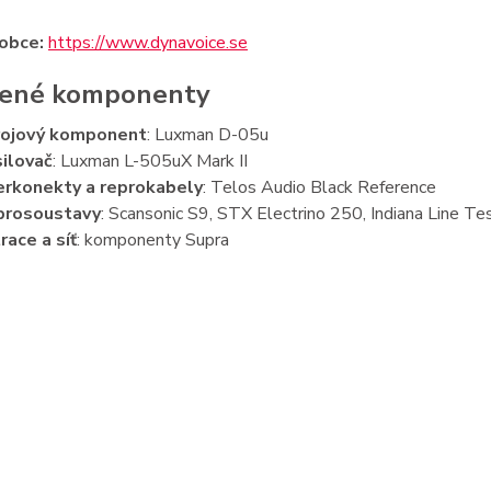
obce:
https://www.dynavoice.se
jené komponenty
rojový komponent
: Luxman D-05u
ilovač
: Luxman L-505uX Mark II
erkonekty a reprokabely
: Telos Audio Black Reference
prosoustavy
: Scansonic S9, STX Electrino 250, Indiana Line Te
trace a síť
: komponenty Supra