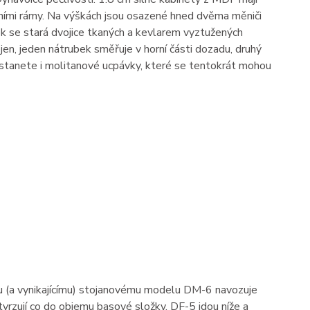
ívními rámy. Na výškách jsou osazené hned dvěma měniči
k se stará dvojice tkaných a kevlarem vyztužených
ojen, jeden nátrubek směřuje v horní části dozadu, druhý
ostanete i molitanové ucpávky, které se tentokrát mohou
u (a vynikajícímu) stojanovému modelu DM-6 navozuje
tvrzují co do objemu basové složky. DF-5 jdou níže a