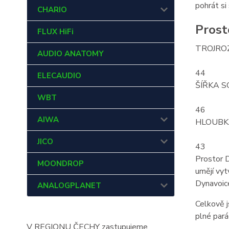
pohrát si
CHARIO
Prost
FLUX HiFi
TROJRO
AUDIO ANATOMY
44
ELECAUDIO
ŠÍŘKA S
WBT
46
AIWA
HLOUBK
JICO
43
Prostor D
MOONDROP
umějí vyt
Dynavoice
ANALOGPLANET
Celkově j
plné pará
V REGIONU ČECHY zastupujeme