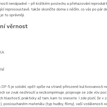
ností nenápadné – při krátkém poslechu a přehazování reprodukt
ící reprosoustavě, takže skončíte doma s něčím, co vás po pár de
je to správněji.
ní věrnost
KA
NÍ
DF-5 je solidní, opět spíše na straně přirozené kultivovanosti n
ech se zvuk nezhroutí a nezkomprimuje, projevuje se zde vliv poc
ch hlasitostí, prakticky až tam, kam to snesete. I zde platí, že 
t), poslouchaném materiálu (typ hudby, filmy), vaší vzdálenosti 