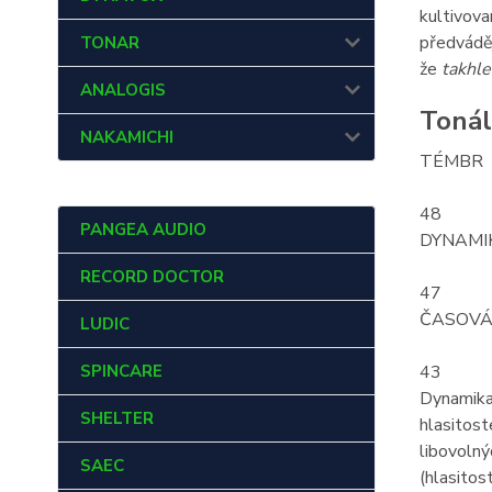
kultivova
předváděj
TONAR
že
takhle
ANALOGIS
Tonál
NAKAMICHI
TÉMBR
48
PANGEA AUDIO
DYNAMI
RECORD DOCTOR
47
ČASOVÁ
LUDIC
SPINCARE
43
Dynamika 
SHELTER
hlasitost
libovolný
SAEC
(hlasitos