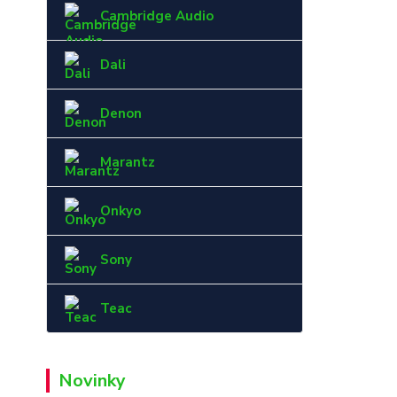
Cambridge Audio
Dali
Denon
Marantz
Onkyo
Sony
Teac
Novinky