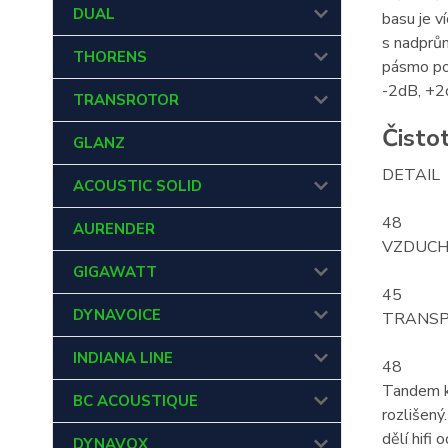
DUAL
basu je v
s nadprům
THORENS
pásmo pom
-2dB, +2d
TRANSROTOR
Čistot
GLANZ
DETAIL
ACOUSTIC SOLID
48
AURENDER
VZDUC
GIGAWATT
45
DYNAVOICE
TRANS
INDIANA LINE
48
Tandem ka
BC ACOUSTIQUE
rozlišen
dělí hifi
DYNAVOX