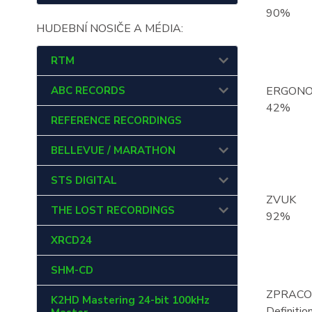
90
%
HUDEBNÍ NOSIČE A MÉDIA:
RTM
ABC RECORDS
ERGONO
42
%
REFERENCE RECORDINGS
BELLEVUE / MARATHON
STS DIGITAL
ZVUK
THE LOST RECORDINGS
92
%
XRCD24
SHM-CD
ZPRACO
K2HD Mastering 24-bit 100kHz
Definitio