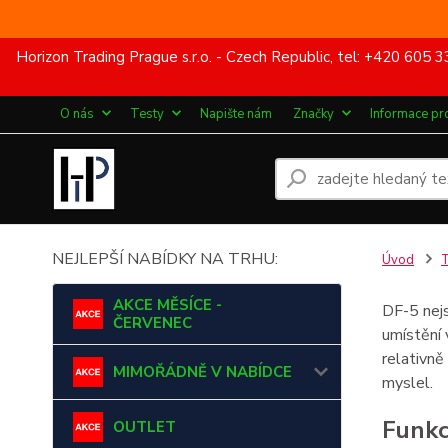
Horizon Trading Prague s.r.o. - Czech Republic, tel: +420 60
O nás
Testy
Napište nám
Značky
Informace pr
NEJLEPŠÍ NABÍDKY NA TRHU:
Úvod
T
AKCE MĚSÍCE -
DF-5 nejs
ČERVENEC
umístění 
relativně
MIMOŘÁDNĚ V NABÍDCE
myslel.
Funkc
OUTLET