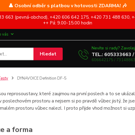
👤 Osobní odběr s platbou v hotovosti ZDARMA! 🎶
5 333 663 (pevná-obchod), +420 606 642 175, +420 731 488 630, +
++ Pá: 9.00-15.00 hodin
o vás
Nevíte si rady? Zavolej
Hledat
TEL.: 605333663 /
606642175 / 73148863
esty
DYNAVOICE Definition DF-5
ou reprosoustavy, které zaujmou na první poslech a to se ukázalo 
v poslechovém prostoru a nejsem si po pravdě vůbec jistý, že js
 malém prostoru vůbec nalezl. I proto přijde vhod možnost si uzp
e a forma