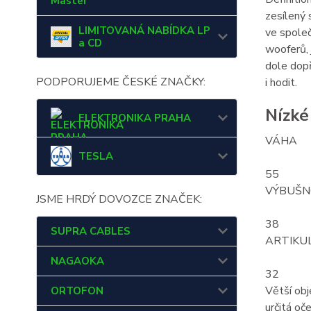
Master
zesílený 
LIMITOVANÁ NABÍDKA LP
ve společ
a CD
wooferů, 
dole dopř
PODPORUJEME ČESKÉ ZNAČKY:
i hodit.
Nízké
ELEKTRONIKA PRAHA
VÁHA
TESLA
55
VÝBUŠN
JSME HRDÝ DOVOZCE ZNAČEK:
38
SUPRA CABLES
ARTIKU
NAGAOKA
32
Větší obj
ORTOFON
určitá oč