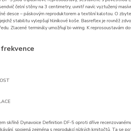
sendvič čelní stěny na 3 centimetry, uvnitř navíc vyztužený mas
né desce – páskovým reproduktorem a textilní kalotou. O zbyte
jejichž stabilitu vylepšují hliníkové koše. Basreflex je rovněž zdv
edu. Zlacené terminály umožňují bi-wiring. K reprosoustavám d
 frekvence
OST
LACE
em skříně Dynavoice Definition DF-5 oproti dříve recenzovaném
ekávání, spojená zejména s reprodukcí nízkých kmitočtů. Ta se po