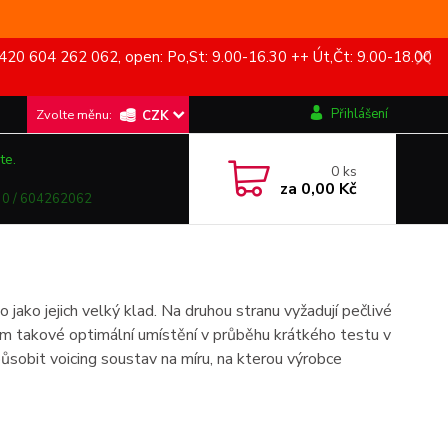
420 604 262 062, open: Po,St: 9.00-16.30 ++ Út,Čt: 9.00-18.00
Přihlášení
CZK
te.
0
ks
za
0,00 Kč
0 / 604262062
jako jejich velký klad. Na druhou stranu vyžadují pečlivé
em takové optimální umístění v průběhu krátkého testu v
ůsobit voicing soustav na míru, na kterou výrobce