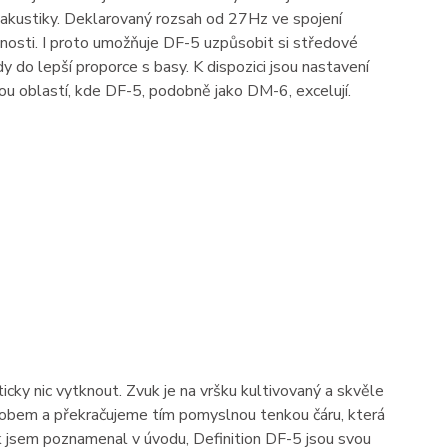
u akustiky. Deklarovaný rozsah od 27Hz ve spojení
nosti. I proto umožňuje DF-5 uzpůsobit si středové
do lepší proporce s basy. K dispozici jsou nastavení
u oblastí, kde DF-5, podobně jako DM-6, excelují.
ky nic vytknout. Zvuk je na vršku kultivovaný a skvěle
sobem a překračujeme tím pomyslnou tenkou čáru, která
jak jsem poznamenal v úvodu, Definition DF-5 jsou svou