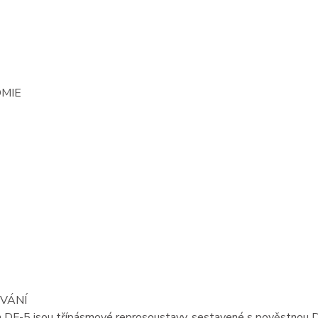
MIE
VÁNÍ
n DF-5 jsou třípásmové reprosoustavy, sestavené s pověstnou Dy