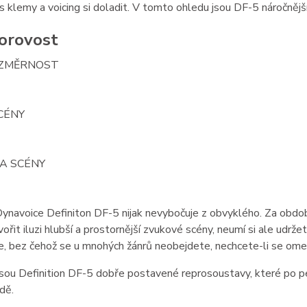
 s klemy a voicing si doladit. V tomto ohledu jsou DF-5 náročnější
orovost
ZMĚRNOST
CÉNY
A SCÉNY
ynavoice Definiton DF-5 nijak nevybočuje z obvyklého. Za obdo
vořit iluzi hlubší a prostornější zvukové scény, neumí si ale udržet
, bez čehož se u mnohých žánrů neobejdete, nechcete-li se omez
sou Definition DF-5 dobře postavené reprosoustavy, které po p
dě.