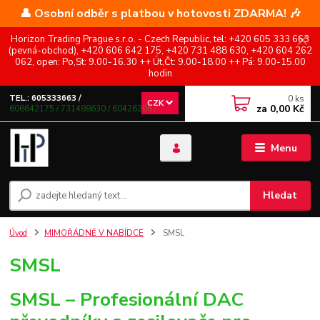
👤 Osobní odběr s platbou v hotovosti ZDARMA! 🎶
Horizon Trading Prague s.r.o. - Czech Republic, tel: +420 605 333 663
(pevná-obchod), +420 606 642 175, +420 731 488 630, +420 604 262
062, open: Po,St: 9.00-16.30 ++ Út,Čt: 9.00-18.00 ++ Pá: 9.00-15.00
hodin
0
ks
TEL.: 605333663 /
CZK
za
0,00 Kč
606642175 / 731488630 / 604262062
Menu
Hledat
Úvod
MIMOŘÁDNĚ V NABÍDCE
SMSL
SMSL
SMSL – Profesionální DAC