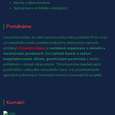
Návrhy a četné instalace
Spolupráce s architekty a designéry
Pomáháme:
Jsme přesvědčení, že velké společnosti by měly pomáhat. Proto se již
od samotného vzniku snažíme podpořit ty, kteří pomoc opravdu
potřebují.
Zdravotní klaun
je
nezisková organizace s národní a
mezinárodní působností
, která
přináší humor a radost
hospitalizovaným dětem, geriatrickým pacientům
a dalším
potřebným v oblasti zdravotnictví. Tím přispívá ke zlepšení jejich
psychického i celkového zdravotního stavu, a to prostřednictvím
speciálně vyškolených Zdravotních klaunů a souvisejících projektů.
Kontakt: