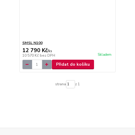
SMSL N100
12 790 Kč
/
ks
Skladem
10 570 Kč
bez DPH
Přidat do košíku
strana
z 1