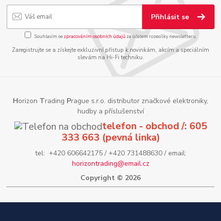
Přihlásit se
Souhlasím se
zpracováním osobních údajů
za účelem rozesílky newsletteru.
Zaregistrujte se a získejte exkluzivní přístup k novinkám, akcím a speciálním
slevám na Hi-Fi techniku.
H
orizon
T
rading
P
rague s.r.o. distributor značkové elektroniky,
hudby a příslušenství
telefon - obchod /: 605
333 663 (pevná linka)
tel: +420 606642175 / +420 731488630 / email:
horizontrading@email.cz
Copyright © 2026