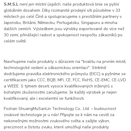
S.M.S.L
není jen místní úspěch; naše produktová linie se pyšní
globálním dosahem. Díky rozmanité prodejní síti působíme v 33
městech po celé Číně a spolupracujeme s prestižními partnery v
Japonsku, Británii, Německu, Portugalsku, Singapuru a mnoha
dalších zemích. Výsledkem jsou výrobky exportované do více než
30 zemí, přinášející radost a spokojenost nespočtu zákazníků po
celém světě.
Navrhujeme naše produkty s důrazem na "kvalitu na prvním místě,
technologické vedení a zákaznickou orientaci". Striktně
dodržujeme pravidla elektronického průmyslu (EICC) a pyšníme se
certifikacemi jako CCC, BQB, MFi, CE, FCC, RoHS, CE-EMC, CE-LVD
a WEEE. S týmem deseti vysoce kvalifikovaných inženýrů s
bohatými zkušenostmi zaručujeme, že každý výrobek je nejen
kvalifikovaný, ale i excelentní ve funkčnosti.
Foshan ShuangMuSanLin Technology Co., Ltd. – budoucnost
zvukové technologie je u nás! Připojte se k nám na cestě za
nekonečnými možnostmi zvukového světa a zažijte výkon,
preciznost a čistotu zvuku, které umožňují naše produkty.