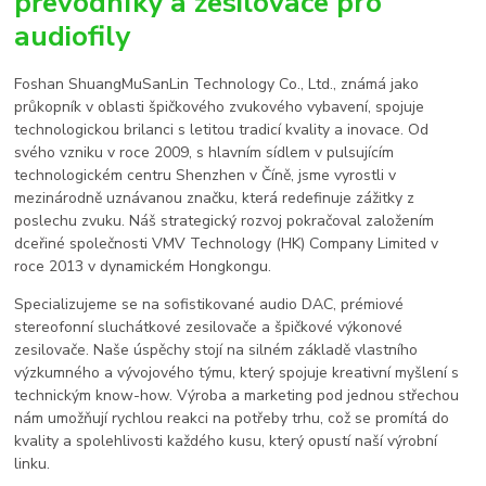
převodníky a zesilovače pro
audiofily
Foshan ShuangMuSanLin Technology Co., Ltd., známá jako
průkopník v oblasti špičkového zvukového vybavení, spojuje
technologickou brilanci s letitou tradicí kvality a inovace. Od
svého vzniku v roce 2009, s hlavním sídlem v pulsujícím
technologickém centru Shenzhen v Číně, jsme vyrostli v
mezinárodně uznávanou značku, která redefinuje zážitky z
poslechu zvuku. Náš strategický rozvoj pokračoval založením
dceřiné společnosti VMV Technology (HK) Company Limited v
roce 2013 v dynamickém Hongkongu.
Specializujeme se na sofistikované audio DAC, prémiové
stereofonní sluchátkové zesilovače a špičkové výkonové
zesilovače. Naše úspěchy stojí na silném základě vlastního
výzkumného a vývojového týmu, který spojuje kreativní myšlení s
technickým know-how. Výroba a marketing pod jednou střechou
nám umožňují rychlou reakci na potřeby trhu, což se promítá do
kvality a spolehlivosti každého kusu, který opustí naší výrobní
linku.