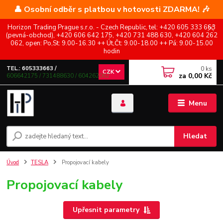
👤 Osobní odběr s platbou v hotovosti ZDARMA! 🎶
Horizon Trading Prague s.r.o. - Czech Republic, tel: +420 605 333 663
(pevná-obchod), +420 606 642 175, +420 731 488 630, +420 604 262
062, open: Po,St: 9.00-16.30 ++ Út,Čt: 9.00-18.00 ++ Pá: 9.00-15.00
hodin
0
ks
TEL.: 605333663 /
CZK
za
0,00 Kč
606642175 / 731488630 / 604262062
Menu
Hledat
Úvod
TESLA
Propojovací kabely
Propojovací kabely
Upřesnit parametry