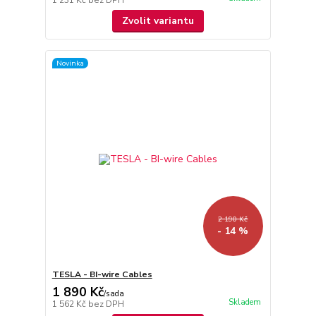
1 231 Kč
bez DPH
Zvolit variantu
Novinka
2 190 Kč
- 14 %
TESLA - BI-wire Cables
1 890 Kč
/
sada
Skladem
1 562 Kč
bez DPH