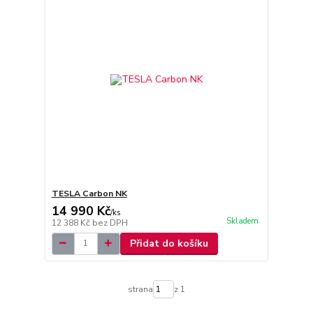
TESLA Carbon NK
14 990 Kč
/
ks
Skladem
12 388 Kč
bez DPH
Přidat do košíku
strana
z 1