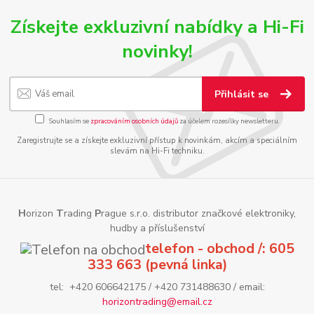
Získejte exkluzivní nabídky a Hi-Fi
novinky!
Přihlásit se
Souhlasím se
zpracováním osobních údajů
za účelem rozesílky newsletteru.
Zaregistrujte se a získejte exkluzivní přístup k novinkám, akcím a speciálním
slevám na Hi-Fi techniku.
H
orizon
T
rading
P
rague s.r.o. distributor značkové elektroniky,
hudby a příslušenství
telefon - obchod /: 605
333 663 (pevná linka)
tel: +420 606642175 / +420 731488630 / email:
horizontrading@email.cz