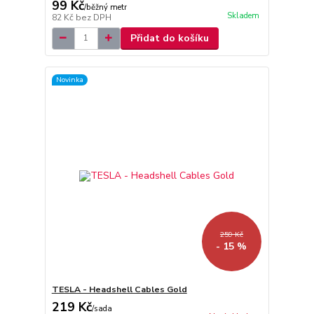
99 Kč
/
běžný metr
Skladem
82 Kč
bez DPH
Přidat do košíku
Novinka
259 Kč
- 15 %
TESLA - Headshell Cables Gold
219 Kč
/
sada