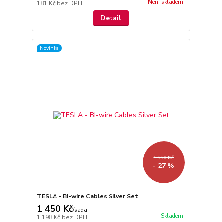
Není skladem
181 Kč
bez DPH
Detail
Novinka
1 990 Kč
- 27 %
TESLA - BI-wire Cables Silver Set
1 450 Kč
/
sada
Skladem
1 198 Kč
bez DPH