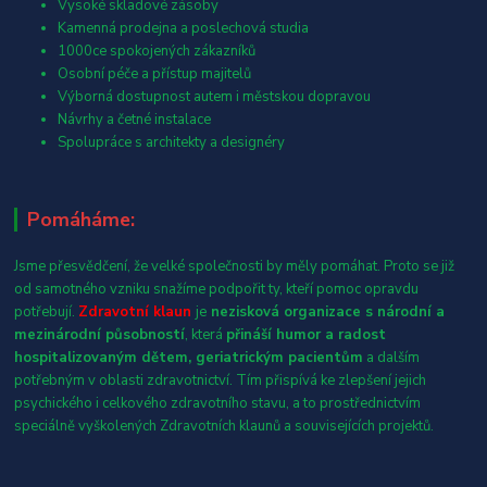
Vysoké skladové zásoby
Kamenná prodejna a poslechová studia
1000ce spokojených zákazníků
Osobní péče a přístup majitelů
Výborná dostupnost autem i městskou dopravou
Návrhy a četné instalace
Spolupráce s architekty a designéry
Pomáháme:
Jsme přesvědčení, že velké společnosti by měly pomáhat. Proto se již
od samotného vzniku snažíme podpořit ty, kteří pomoc opravdu
potřebují.
Zdravotní klaun
je
nezisková organizace s národní a
mezinárodní působností
, která
přináší humor a radost
hospitalizovaným dětem, geriatrickým pacientům
a dalším
potřebným v oblasti zdravotnictví. Tím přispívá ke zlepšení jejich
psychického i celkového zdravotního stavu, a to prostřednictvím
speciálně vyškolených Zdravotních klaunů a souvisejících projektů.