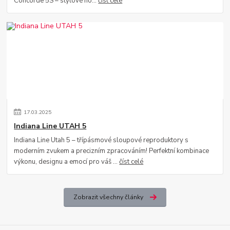
Concorde 5S – stylové no...
číst celé
17
.
03
.
2025
Indiana Line UTAH 5
Indiana Line Utah 5 – třípásmové sloupové reproduktory s
moderním zvukem a precizním zpracováním! Perfektní kombinace
výkonu, designu a emocí pro váš ...
číst celé
Zobrazit všechny články