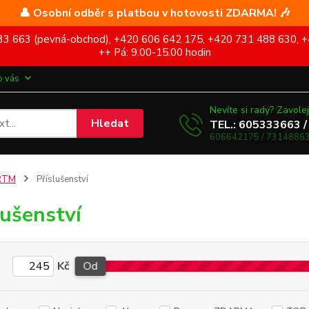
👤 Osobní odběr s platbou v hotovosti ZDARMA! 🎶
5 333 663 (pevná-obchod), +420 606 642 175, +420 731 488 630, +
++ Pá: 9.00-15.00 hodin
o vás
Nevíte si rady? Zavolej
Hledat
TEL.: 605333663 /
606642175 / 73148863
RTM
Příslušenství
lušenství
Kč
Od