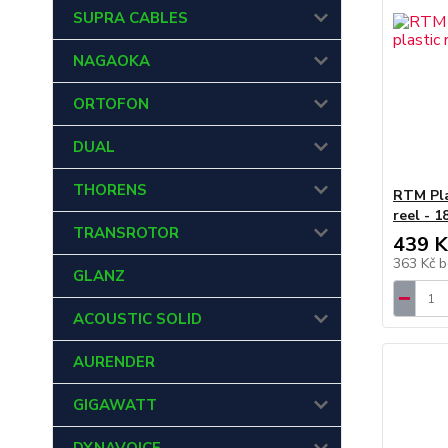
SUPRA CABLES
NAGAOKA
ORTOFON
DUAL
THORENS
RTM Pla
reel - 1
TRANSROTOR
439 K
363 Kč
b
GLANZ
ACOUSTIC SOLID
AURENDER
GIGAWATT