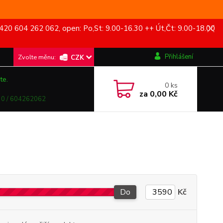
420 604 262 062, open: Po,St: 9.00-16.30 ++ Út,Čt: 9.00-18.00
Přihlášení
CZK
te.
0
ks
za
0,00 Kč
0 / 604262062
Do
Kč