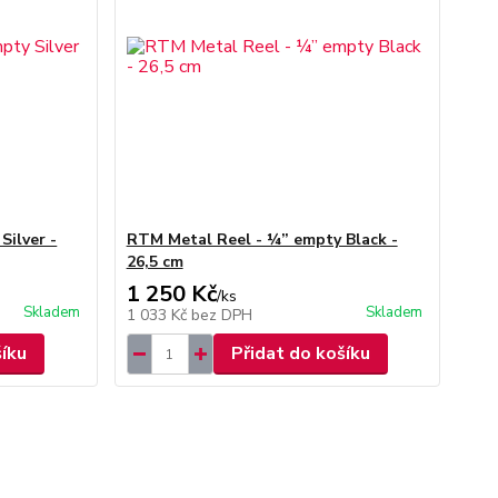
Silver -
RTM Metal Reel - ¼” empty Black -
26,5 cm
1 250 Kč
/
ks
Skladem
Skladem
1 033 Kč
bez DPH
šíku
Přidat do košíku