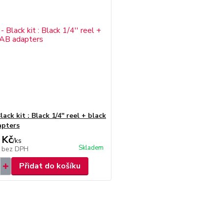
ack kit : Black 1/4'' reel + black
apters
 Kč
/
ks
Skladem
č
bez DPH
Přidat do košíku