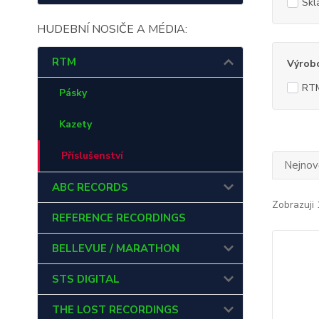
Skl
HUDEBNÍ NOSIČE A MÉDIA:
RTM
Výrob
RT
Pásky
Kazety
Příslušenství
Nejnově
ABC RECORDS
Zobrazuji 
REFERENCE RECORDINGS
BELLEVUE / MARATHON
STS DIGITAL
THE LOST RECORDINGS