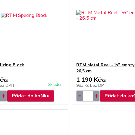
icing Block
RTM Metal Reel - ¼” empty 
26,5 cm
č
1 190 Kč
/
ks
/
ks
Skladem
ez DPH
983 Kč
bez DPH
Přidat do košíku
Přidat do ko