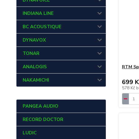
DYNAVOICE
INDIANA LINE
BC ACOUSTIQUE
DYNAVOX
TONAR
ANALOGIS
RTM Spl
NAKAMICHI
699 K
578 Kč
b
PANGEA AUDIO
RECORD DOCTOR
LUDIC