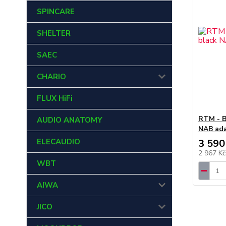
SPINCARE
SHELTER
SAEC
CHARIO
FLUX HiFi
RTM - Bl
AUDIO ANATOMY
NAB ad
ELECAUDIO
3 590
2 967 K
WBT
AIWA
JICO