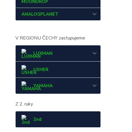
MOONDROP
ANALOGPLANET
V REGIONU ČECHY zastupujeme
LUXMAN
USHER
YAMAHA
Z 2. ruky
2nd