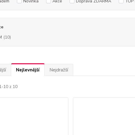
adem
Novinka
Akce
Doprava ZDARMA
TOP 
ce
M
(10)
jší
Nejlevnější
Nejdražší
1-10 z 10