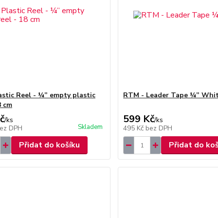
stic Reel - ¼” empty plastic
RTM - Leader Tape ¼” Whi
8 cm
č
599 Kč
/
ks
/
ks
Skladem
ez DPH
495 Kč
bez DPH
Přidat do košíku
Přidat do ko