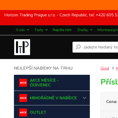
Horizon Trading Prague s.r.o. - Czech Republic, tel: +420 60
O nás
Testy
Napište nám
Značky
Informace pr
NEJLEPŠÍ NABÍDKY NA TRHU:
Úvod
Přís
AKCE MĚSÍCE -
ČERVENEC
MIMOŘÁDNĚ V NABÍDCE
Cena:
OUTLET