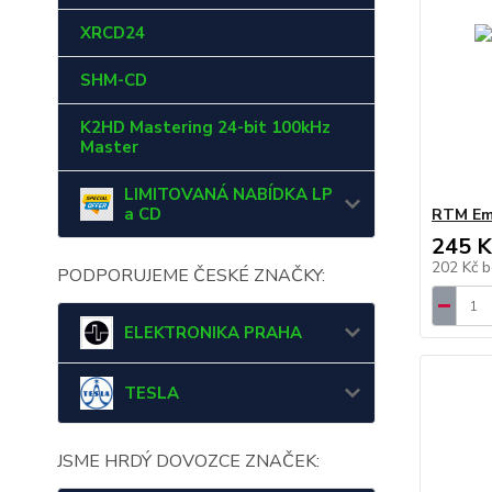
XRCD24
SHM-CD
K2HD Mastering 24-bit 100kHz
Master
LIMITOVANÁ NABÍDKA LP
a CD
RTM Emp
245 K
202 Kč
b
PODPORUJEME ČESKÉ ZNAČKY:
ELEKTRONIKA PRAHA
TESLA
JSME HRDÝ DOVOZCE ZNAČEK: