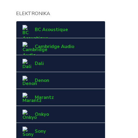
ELEKTRONIKA
BC Acoustique
Cambridge Audio
Dali
Denon
Marantz
Onkyo
Sony