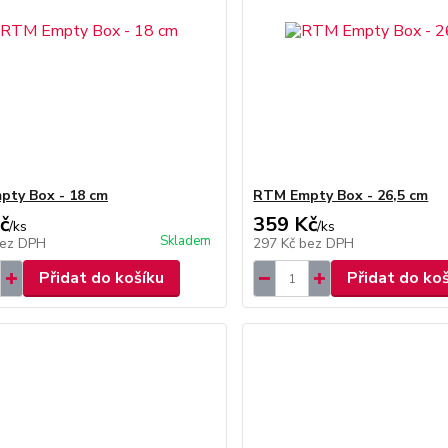
ty Box - 18 cm
RTM Empty Box - 26,5 cm
č
359 Kč
/
ks
/
ks
Skladem
ez DPH
297 Kč
bez DPH
Přidat do košíku
Přidat do ko