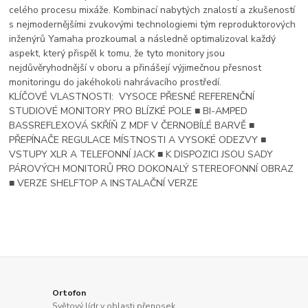
celého procesu mixáže. Kombinací nabytých znalostí a zkušeností
s nejmodernějšími zvukovými technologiemi tým reproduktorových
inženýrů Yamaha prozkoumal a následně optimalizoval každý
aspekt, který přispěl k tomu, že tyto monitory jsou
nejdůvěryhodnější v oboru a přinášejí výjimečnou přesnost
monitoringu do jakéhokoli nahrávacího prostředí.
KLÍČOVÉ VLASTNOSTI: VYSOCE PŘESNÉ REFERENČNÍ
STUDIOVÉ MONITORY PRO BLÍZKÉ POLE ■ BI-AMPED
BASSREFLEXOVÁ SKŘÍŇ Z MDF V ČERNOBÍLÉ BARVĚ ■
PŘEPÍNAČE REGULACE MÍSTNOSTI A VYSOKÉ ODEZVY ■
VSTUPY XLR A TELEFONNÍ JACK ■ K DISPOZICI JSOU SADY
PÁROVÝCH MONITORŮ PRO DOKONALÝ STEREOFONNÍ OBRAZ
■ VERZE SHELFTOP A INSTALAČNÍ VERZE
Ortofon
Světový lídr v oblasti přenosek