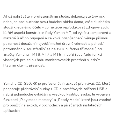
Ať už nahráváte v profesionálním studiu, dokončujete živý mix,
nebo jen posloucháte svou hudební sbírku doma, vaše sluchátka
slouží k jedinému účelu - co nejlépe reprodukovat zdrojový zvuk.
Každý aspekt konstrukce řady Yamah MT, od výběru komponent a
materiálů až po připojení a celkové přizpůsobení, věnuje přísnou
pozornost dosažení nejvyšší možné úrovně věrnosti a pohodlí
potřebného k soustředění se na zvuk. S řadou tří modelů od
značky Yamaha - MT8, MT7 a MT5 - nabízí řada řadu funkcí
vhodných pro celou řadu monitorovacích prostředí s jedním
hlavním cílem... přesností.
Yamaha CD-S303RK je profesionální rackový přehrávač CD, který
podporuje přehrávání hudby z CD a paměťových zařízení USB a
nabízí jednoduché ovládání s vysokou kvalitou zvuku. Je vybaven
funkcemi „Play mode memory“ a „Ready Mode“, které jsou vhodné
pro použití na akcích, v obchodech a při různých instalačních
aplikacích.