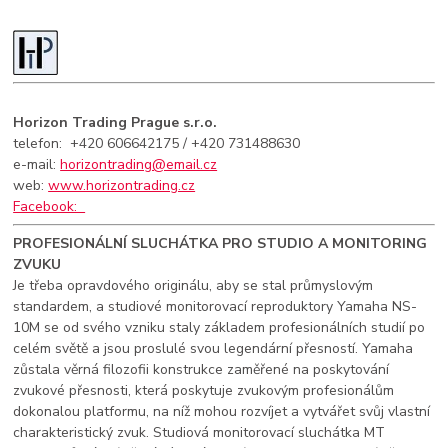
Horizon Trading Prague s.r.o.
telefon: +420 606642175
/ +420 731488630
e-mail:
horizontrading@email.cz
web:
www.horizontrading.cz
Facebook:
PROFESIONÁLNÍ SLUCHÁTKA PRO STUDIO A MONITORING
ZVUKU
Je třeba opravdového originálu, aby se stal průmyslovým
standardem, a studiové monitorovací reproduktory Yamaha NS-
10M se od svého vzniku staly základem profesionálních studií po
celém světě a jsou proslulé svou legendární přesností. Yamaha
zůstala věrná filozofii konstrukce zaměřené na poskytování
zvukové přesnosti, která poskytuje zvukovým profesionálům
dokonalou platformu, na níž mohou rozvíjet a vytvářet svůj vlastní
charakteristický zvuk. Studiová monitorovací sluchátka MT