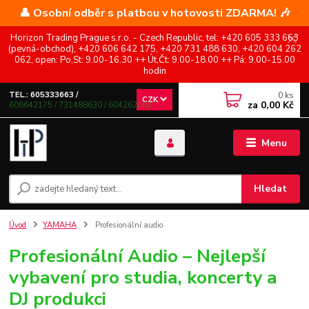
👤 Osobní odběr s platbou v hotovosti ZDARMA! 🎶
Horizon Trading Prague s.r.o. - Czech Republic, tel: +420 605 333 663
(pevná-obchod), +420 606 642 175, +420 731 488 630, +420 604 262
062, open: Po,St: 9.00-16.30 ++ Út,Čt: 9.00-18.00 ++ Pá: 9.00-15.00
hodin
0
ks
TEL.: 605333663 /
CZK
za
0,00 Kč
606642175 / 731488630 / 604262062
Menu
Hledat
Úvod
YAMAHA
Profesionální audio
Profesionální Audio – Nejlepší
vybavení pro studia, koncerty a
DJ produkci