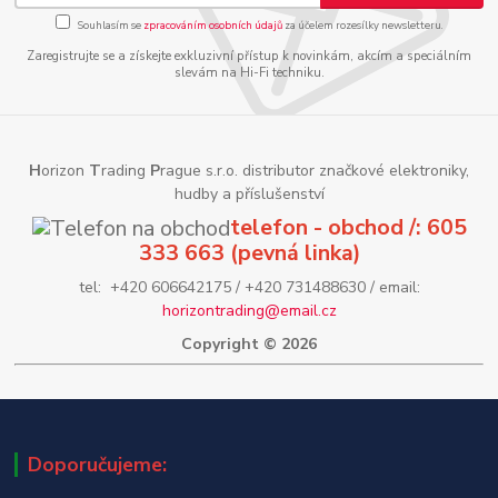
Souhlasím se
zpracováním osobních údajů
za účelem rozesílky newsletteru.
Zaregistrujte se a získejte exkluzivní přístup k novinkám, akcím a speciálním
slevám na Hi-Fi techniku.
H
orizon
T
rading
P
rague s.r.o. distributor značkové elektroniky,
hudby a příslušenství
telefon - obchod /: 605
333 663 (pevná linka)
tel: +420 606642175 / +420 731488630 / email:
horizontrading@email.cz
Copyright © 2026
Doporučujeme: