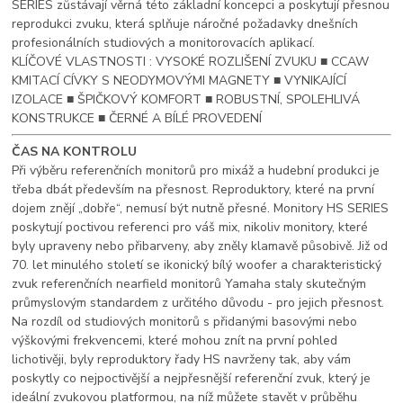
SERIES zůstávají věrná této základní koncepci a poskytují přesnou
reprodukci zvuku, která splňuje náročné požadavky dnešních
profesionálních studiových a monitorovacích aplikací.
KLÍČOVÉ VLASTNOSTI : VYSOKÉ ROZLIŠENÍ ZVUKU ■ CCAW
KMITACÍ CÍVKY S NEODYMOVÝMI MAGNETY ■ VYNIKAJÍCÍ
IZOLACE ■ ŠPIČKOVÝ KOMFORT ■ ROBUSTNÍ, SPOLEHLIVÁ
KONSTRUKCE ■ ČERNÉ A BÍLÉ PROVEDENÍ
ČAS NA KONTROLU
Při výběru referenčních monitorů pro mixáž a hudební produkci je
třeba dbát především na přesnost. Reproduktory, které na první
dojem znějí „dobře“, nemusí být nutně přesné. Monitory HS SERIES
poskytují poctivou referenci pro váš mix, nikoliv monitory, které
byly upraveny nebo přibarveny, aby zněly klamavě působivě. Již od
70. let minulého století se ikonický bílý woofer a charakteristický
zvuk referenčních nearfield monitorů Yamaha staly skutečným
průmyslovým standardem z určitého důvodu - pro jejich přesnost.
Na rozdíl od studiových monitorů s přidanými basovými nebo
výškovými frekvencemi, které mohou znít na první pohled
lichotivěji, byly reproduktory řady HS navrženy tak, aby vám
poskytly co nejpoctivější a nejpřesnější referenční zvuk, který je
ideální zvukovou platformou, na níž můžete stavět v průběhu