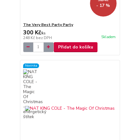
360 Kč
- 17 %
The Very Best Party Party
300 Kč
/
ks
Skladem
248 Kč
bez DPH
Přidat do košíku
Novinka