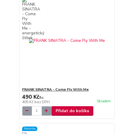
FRANK SINATRA - Come Fly With Me
490 Kč
/
ks
Skladem
405 Kč
bez DPH
Přidat do košíku
Novinka