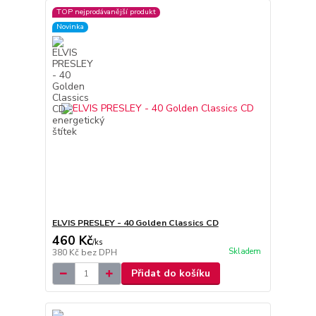
TOP nejprodávanější produkt
Novinka
ELVIS PRESLEY - 40 Golden Classics CD
460 Kč
/
ks
Skladem
380 Kč
bez DPH
Přidat do košíku