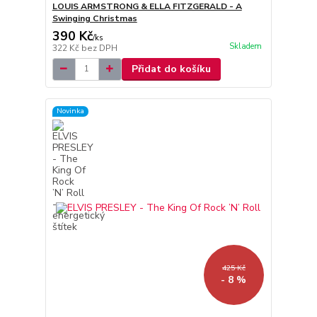
LOUIS ARMSTRONG & ELLA FITZGERALD - A
Swinging Christmas
390 Kč
/
ks
Skladem
322 Kč
bez DPH
Přidat do košíku
Novinka
425 Kč
- 8 %