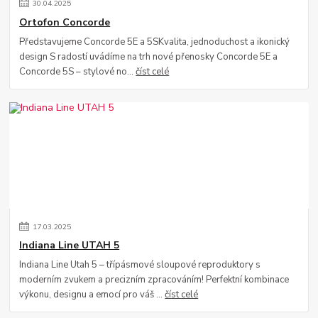
30
.
04
.
2025
Ortofon Concorde
Představujeme Concorde 5E a 5SKvalita, jednoduchost a ikonický
design S radostí uvádíme na trh nové přenosky Concorde 5E a
Concorde 5S – stylové no...
číst celé
17
.
03
.
2025
Indiana Line UTAH 5
Indiana Line Utah 5 – třípásmové sloupové reproduktory s
moderním zvukem a precizním zpracováním! Perfektní kombinace
výkonu, designu a emocí pro váš ...
číst celé