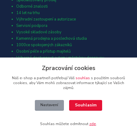
Specializovaný prodej
Odborné znalosti
14 let na trhu
Výhradní zastoupení a autorizace
Servisní podpora
Vysoké skladové zásoby
Kamenná prodejna a poslechová studia
1000ce spokojených zákazníků
Osobní péče a přístup majitelů
Výborná dostupnost autem i městskou dopravou
Návrhy a četné instalace
Zpracování cookies
Spolupráce s architekty a designéry
Náš e-shop a partneři potřebují Váš
souhlas
s použitím souborů
cookies, aby Vám mohli zobrazovat informace týkající se Vašich
zájmů.
Pomáháme:
Souhlasím
Nastavení
Jsme přesvědčení, že velké společnosti by měly pomáhat. Proto se již
od samotného vzniku snažíme podpořit ty, kteří pomoc opravdu
potřebují.
Zdravotní klaun
je
nezisková organizace s národní a
Souhlas můžete odmítnout
zde
.
mezinárodní působností
, která
přináší humor a radost
hospitalizovaným dětem, geriatrickým pacientům
a dalším