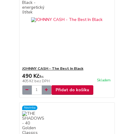
JOHNNY CASH - The Best In Black
490 Kč
/
ks
Skladem
405 Kč
bez DPH
Přidat do košíku
Novinka