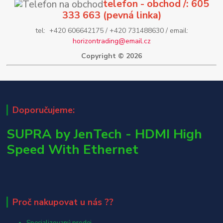
telefon - obchod /: 605
333 663 (pevná linka)
tel: +420 606642175 / +420 731488630 / email:
horizontrading@email.cz
Copyright © 2026
Doporučujeme:
SUPRA by JenTech - HDMI High
Speed With Ethernet
Proč nakupovat u nás ??