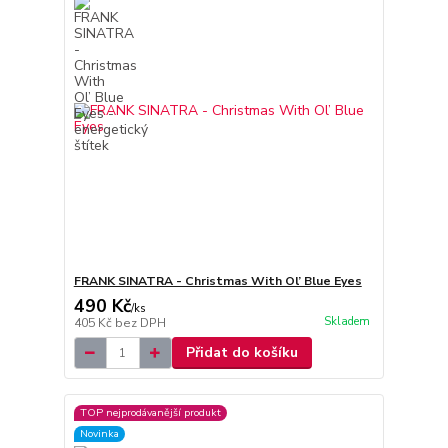
FRANK SINATRA - Christmas With Ol’ Blue Eyes
490 Kč
/
ks
Skladem
405 Kč
bez DPH
Přidat do košíku
TOP nejprodávanější produkt
Novinka