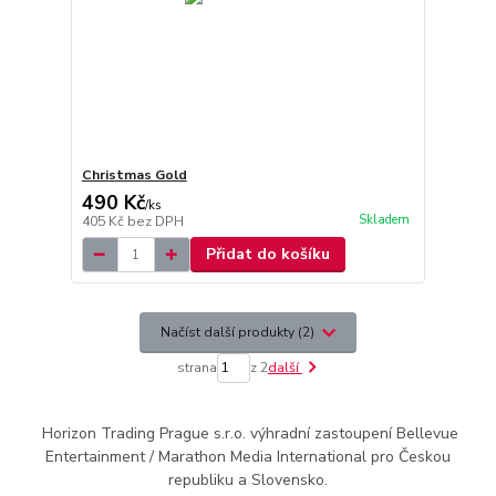
Christmas Gold
490 Kč
/
ks
Skladem
405 Kč
bez DPH
Přidat do košíku
Načíst další produkty (2)
strana
z 2
další
Horizon Trading Prague s.r.o. výhradní zastoupení Bellevue
Entertainment / Marathon Media International pro Českou
republiku a Slovensko.