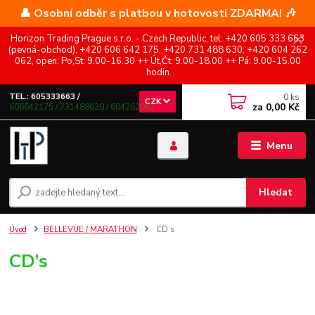
👤 Osobní odběr s platbou v hotovosti ZDARMA! 🎶
Horizon Trading Prague s.r.o. - Czech Republic, tel: +420 605 333 663
(pevná-obchod), +420 606 642 175, +420 731 488 630, +420 604 262
062, open: Po,St: 9.00-16.30 ++ Út,Čt: 9.00-18.00 ++ Pá: 9.00-15.00
hodin
0
ks
TEL.: 605333663 /
CZK
za
0,00 Kč
606642175 / 731488630 / 604262062
Menu
Hledat
Úvod
BELLEVUE / MARATHON
CD’s
CD’s