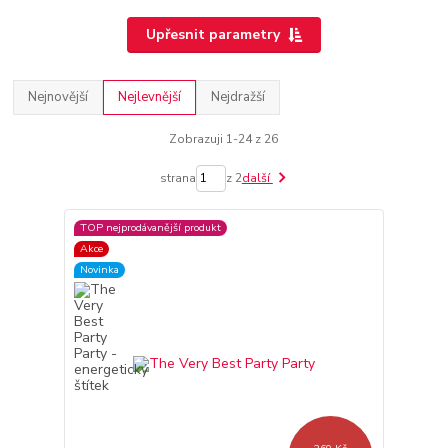
Upřesnit parametry
Nejnovější
Nejlevnější
Nejdražší
Zobrazuji 1-24 z 26
strana
z 2
další
TOP nejprodávanější produkt
Akce
Novinka