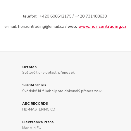
telefon: +420 606642175 / +420 731488630
e-mail: horizontrading@email.cz /
web:
www.horizontrading.cz
Ortofon
Světový lídr v oblasti přenosek
SUPRAcables
Švédské hi-fi kabely pro dokonalý přenos zvuku
ABC RECORDS
HD-MASTERING CD
Elektronika Praha
Made in EU