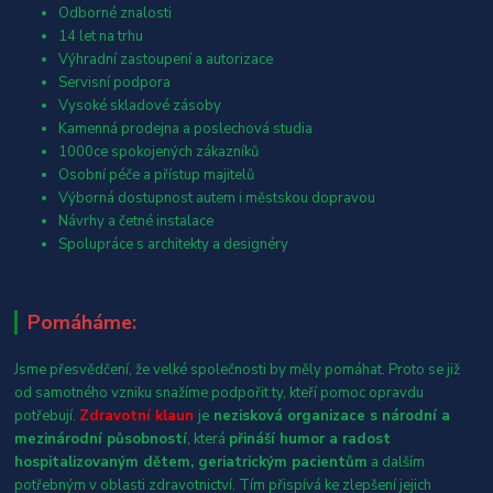
Odborné znalosti
14 let na trhu
Výhradní zastoupení a autorizace
Servisní podpora
Vysoké skladové zásoby
Kamenná prodejna a poslechová studia
1000ce spokojených zákazníků
Osobní péče a přístup majitelů
Výborná dostupnost autem i městskou dopravou
Návrhy a četné instalace
Spolupráce s architekty a designéry
Pomáháme:
Jsme přesvědčení, že velké společnosti by měly pomáhat. Proto se již
od samotného vzniku snažíme podpořit ty, kteří pomoc opravdu
potřebují.
Zdravotní klaun
je
nezisková organizace s národní a
mezinárodní působností
, která
přináší humor a radost
hospitalizovaným dětem, geriatrickým pacientům
a dalším
potřebným v oblasti zdravotnictví. Tím přispívá ke zlepšení jejich