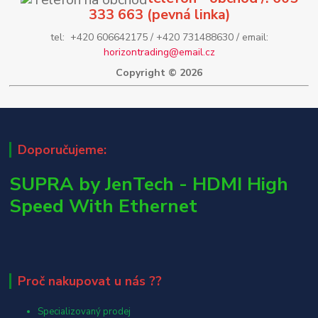
333 663 (pevná linka)
tel: +420 606642175 / +420 731488630 / email:
horizontrading@email.cz
Copyright © 2026
Doporučujeme:
SUPRA by JenTech - HDMI High
Speed With Ethernet
Proč nakupovat u nás ??
Specializovaný prodej