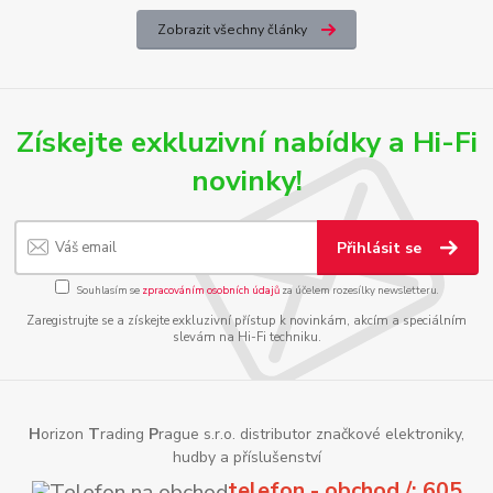
Zobrazit všechny články
Získejte exkluzivní nabídky a Hi-Fi
novinky!
Přihlásit se
Souhlasím se
zpracováním osobních údajů
za účelem rozesílky newsletteru.
Zaregistrujte se a získejte exkluzivní přístup k novinkám, akcím a speciálním
slevám na Hi-Fi techniku.
H
orizon
T
rading
P
rague s.r.o. distributor značkové elektroniky,
hudby a příslušenství
telefon - obchod /: 605