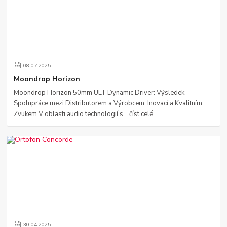
08
.
07
.
2025
Moondrop Horizon
Moondrop Horizon 50mm ULT Dynamic Driver: Výsledek
Spolupráce mezi Distributorem a Výrobcem, Inovací a Kvalitním
Zvukem V oblasti audio technologií s...
číst celé
30
.
04
.
2025