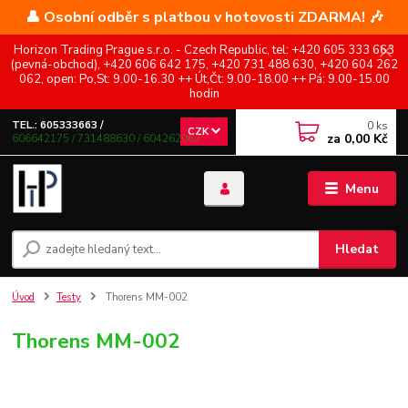
👤 Osobní odběr s platbou v hotovosti ZDARMA! 🎶
Horizon Trading Prague s.r.o. - Czech Republic, tel: +420 605 333 663
(pevná-obchod), +420 606 642 175, +420 731 488 630, +420 604 262
062, open: Po,St: 9.00-16.30 ++ Út,Čt: 9.00-18.00 ++ Pá: 9.00-15.00
hodin
0
ks
TEL.: 605333663 /
CZK
za
0,00 Kč
606642175 / 731488630 / 604262062
Menu
Hledat
Úvod
Testy
Thorens MM-002
Thorens MM-002