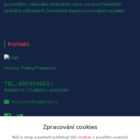
psychického i celkového zdravotního stavu, a to prostřednictvím
speciálně vyškolených Zdravotních klaunů a souvisejících projektů.
Kontakt:
Horizon Trading Prague sro
TEL.: 605333663 /
606642175 / 731488630 / 604262062
horizontrading@email.cz
Zpracování cookies
Náš e-shop a partneři potřebují Váš
souhlas
s použitím souborů