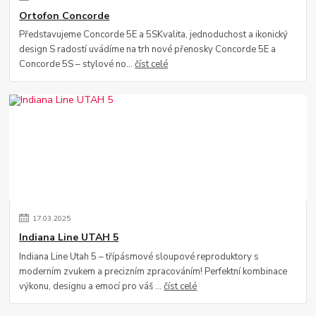
Ortofon Concorde
Představujeme Concorde 5E a 5SKvalita, jednoduchost a ikonický
design S radostí uvádíme na trh nové přenosky Concorde 5E a
Concorde 5S – stylové no...
číst celé
17
.
03
.
2025
Indiana Line UTAH 5
Indiana Line Utah 5 – třípásmové sloupové reproduktory s
moderním zvukem a precizním zpracováním! Perfektní kombinace
výkonu, designu a emocí pro váš ...
číst celé