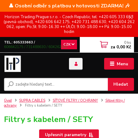
👤 Osobní odběr s platbou v hotovosti ZDARMA! 🎶
Horizon Trading Prague s.r.o. - Czech Republic, tel: +420 605 333 663
(pevná-obchod), +420 606 642 175, +420 731 488 630, +420 604 262
062, open: Po,St: 9.00-16.30 ++ Út,Čt: 9.00-18.00 ++ Pá: 9.00-15.00
hodin
0
ks
TEL.: 605333663 /
CZK
za
0,00 Kč
606642175 / 731488630 / 604262062
Menu
Hledat
Úvod
SUPRA CABLES
SÍŤOVÉ FILTRY / OCHRANY
Síťové filtry /
ochrany
Filtry s kabelem / SETY
Filtry s kabelem / SETY
Upřesnit parametry