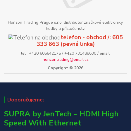
H
orizon
T
rading
P
rague s.r.o. distributor značkové elektroniky,
hudby a příslušenství
telefon - obchod /: 605
333 663 (pevná linka)
tel: +420 606642175 / +420 731488630 / email:
horizontrading@email.cz
Copyright © 2026
Doporučujeme:
SUPRA by JenTech - HDMI High
Speed With Ethernet