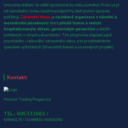
Jsme přesvědčení, že velké společnosti by měly pomáhat. Proto se již
od samotného vzniku snažíme podpořit ty, kteří pomoc opravdu
potřebují.
Zdravotní klaun
je
nezisková organizace s národní a
mezinárodní působností
, která
přináší humor a radost
hospitalizovaným dětem, geriatrickým pacientům
a dalším
potřebným v oblasti zdravotnictví. Tím přispívá ke zlepšení jejich
psychického i celkového zdravotního stavu, a to prostřednictvím
speciálně vyškolených Zdravotních klaunů a souvisejících projektů.
Kontakt:
Horizon Trading Prague sro
TEL.: 605333663 /
606642175 / 731488630 / 604262062