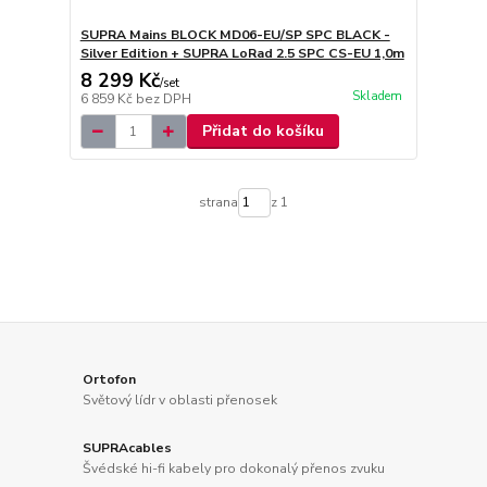
SUPRA Mains BLOCK MD06-EU/SP SPC BLACK -
Silver Edition + SUPRA LoRad 2.5 SPC CS-EU 1,0m
8 299 Kč
/
set
Skladem
6 859 Kč
bez DPH
Přidat do košíku
strana
z 1
Ortofon
Světový lídr v oblasti přenosek
SUPRAcables
Švédské hi-fi kabely pro dokonalý přenos zvuku