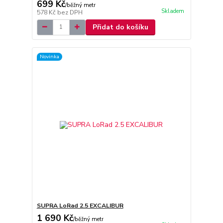
699 Kč
/
běžný metr
Skladem
578 Kč
bez DPH
Přidat do košíku
Novinka
SUPRA LoRad 2.5 EXCALIBUR
1 690 Kč
/
běžný metr