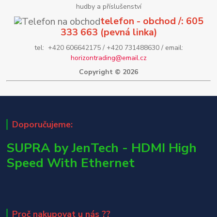
hudby a příslušenství
telefon - obchod /: 605
333 663 (pevná linka)
tel: +420 606642175 / +420 731488630 / email:
horizontrading@email.cz
Copyright © 2026
Doporučujeme:
SUPRA by JenTech - HDMI High
Speed With Ethernet
Proč nakupovat u nás ??