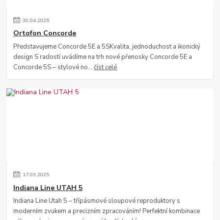
30
.
04
.
2025
Ortofon Concorde
Představujeme Concorde 5E a 5SKvalita, jednoduchost a ikonický
design S radostí uvádíme na trh nové přenosky Concorde 5E a
Concorde 5S – stylové no...
číst celé
17
.
03
.
2025
Indiana Line UTAH 5
Indiana Line Utah 5 – třípásmové sloupové reproduktory s
moderním zvukem a precizním zpracováním! Perfektní kombinace