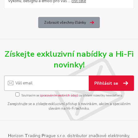
výkonu, designu a emocí pro váš ...
číst celé
Zobrazit všechny články
Získejte exkluzivní nabídky a Hi-Fi
novinky!
Přihlásit se
Souhlasím se
zpracováním osobních údajů
za účelem rozesílky newsletteru.
Zaregistrujte se a získejte exkluzivní přístup k novinkám, akcím a speciálním
slevám na Hi-Fi techniku.
H
orizon
T
rading
P
rague s.r.o. distributor značkové elektroniky,