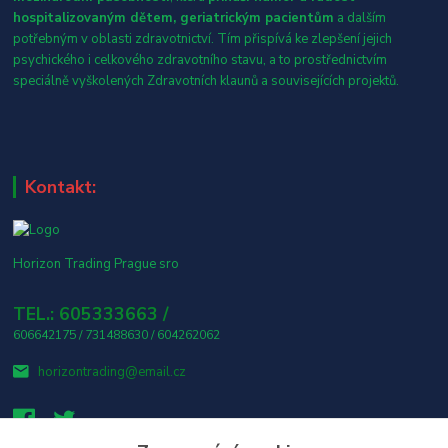
hospitalizovaným dětem, geriatrickým pacientům
a dalším
potřebným v oblasti zdravotnictví. Tím přispívá ke zlepšení jejich
psychického i celkového zdravotního stavu, a to prostřednictvím
speciálně vyškolených Zdravotních klaunů a souvisejících projektů.
Kontakt:
Horizon Trading Prague sro
TEL.: 605333663 /
606642175 / 731488630 / 604262062
horizontrading@email.cz