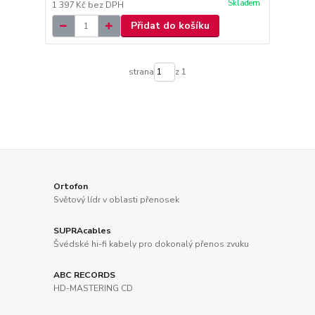
Skladem
1 397 Kč
bez DPH
Přidat do košíku
strana
z 1
Ortofon
Světový lídr v oblasti přenosek
SUPRAcables
Švédské hi-fi kabely pro dokonalý přenos zvuku
ABC RECORDS
HD-MASTERING CD