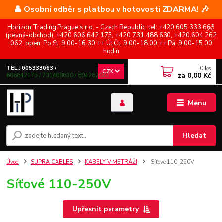
👤 Osobní odběr s platbou v hotovosti ZDARMA! 🎶
Horizon Trading Prague s.r.o. - Czech Republic, tel: +420 605 333 663
(pevná-obchod), +420 606 642 175, +420 731 488 630, +420 604 262
062, open: Po,St: 9.00-16.30 ++ Út,Čt: 9.00-18.00 ++ Pá: 9.00-15.00
hodin
0
ks
TEL.: 605333663 /
CZK
za
0,00 Kč
606642175 / 731488630 / 604262062
Menu
Hledat
Úvod
SUPRA CABLES
KABELY V METRÁŽI
Síťové 110-250V
Síťové 110-250V
Upřesnit parametry