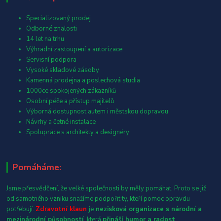
Specializovaný prodej
Odborné znalosti
14 let na trhu
Výhradní zastoupení a autorizace
Servisní podpora
Vysoké skladové zásoby
Kamenná prodejna a poslechová studia
1000ce spokojených zákazníků
Osobní péče a přístup majitelů
Výborná dostupnost autem i městskou dopravou
Návrhy a četné instalace
Spolupráce s architekty a designéry
Pomáháme:
Jsme přesvědčení, že velké společnosti by měly pomáhat. Proto se již
od samotného vzniku snažíme podpořit ty, kteří pomoc opravdu
potřebují.
Zdravotní klaun
je
nezisková organizace s národní a
mezinárodní působností
, která
přináší humor a radost