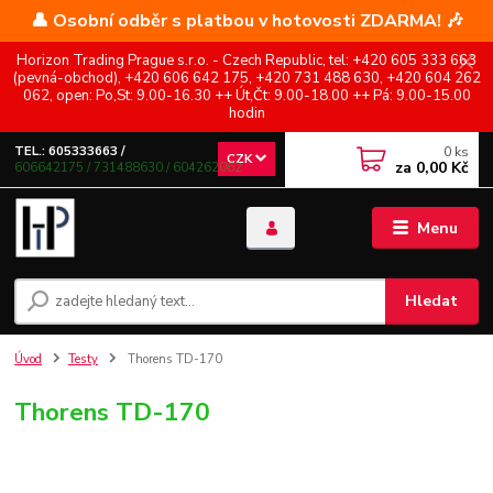
👤 Osobní odběr s platbou v hotovosti ZDARMA! 🎶
Horizon Trading Prague s.r.o. - Czech Republic, tel: +420 605 333 663
(pevná-obchod), +420 606 642 175, +420 731 488 630, +420 604 262
062, open: Po,St: 9.00-16.30 ++ Út,Čt: 9.00-18.00 ++ Pá: 9.00-15.00
hodin
0
ks
TEL.: 605333663 /
CZK
za
0,00 Kč
606642175 / 731488630 / 604262062
Menu
Hledat
Úvod
Testy
Thorens TD-170
Thorens TD-170