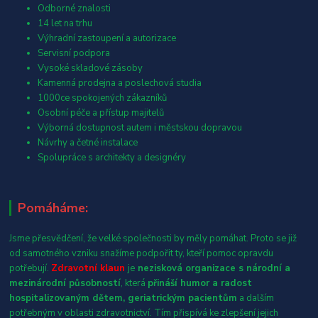
Odborné znalosti
14 let na trhu
Výhradní zastoupení a autorizace
Servisní podpora
Vysoké skladové zásoby
Kamenná prodejna a poslechová studia
1000ce spokojených zákazníků
Osobní péče a přístup majitelů
Výborná dostupnost autem i městskou dopravou
Návrhy a četné instalace
Spolupráce s architekty a designéry
Pomáháme:
Jsme přesvědčení, že velké společnosti by měly pomáhat. Proto se již
od samotného vzniku snažíme podpořit ty, kteří pomoc opravdu
potřebují.
Zdravotní klaun
je
nezisková organizace s národní a
mezinárodní působností
, která
přináší humor a radost
hospitalizovaným dětem, geriatrickým pacientům
a dalším
potřebným v oblasti zdravotnictví. Tím přispívá ke zlepšení jejich