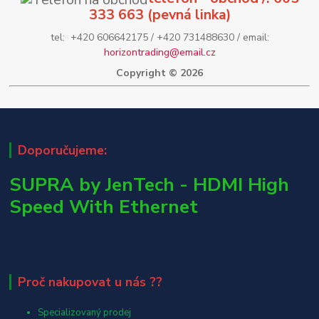
333 663 (pevná linka)
tel: +420 606642175 / +420 731488630 / email:
horizontrading@email.cz
Copyright © 2026
Doporučujeme:
SUPRA by JenTech - HDMI High
Speed With Ethernet
Proč nakupovat u nás ??
Specializovaný prodej