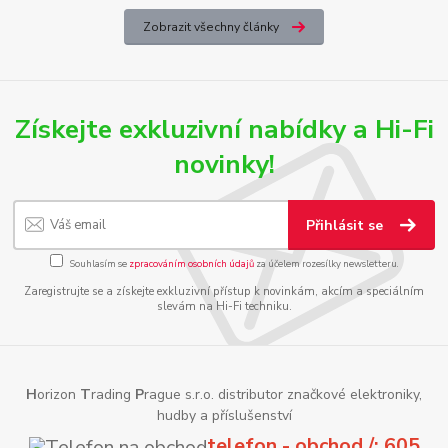
Zobrazit všechny články
Získejte exkluzivní nabídky a Hi-Fi
novinky!
Přihlásit se
Souhlasím se
zpracováním osobních údajů
za účelem rozesílky newsletteru.
Zaregistrujte se a získejte exkluzivní přístup k novinkám, akcím a speciálním
slevám na Hi-Fi techniku.
H
orizon
T
rading
P
rague s.r.o. distributor značkové elektroniky,
hudby a příslušenství
telefon - obchod /: 605