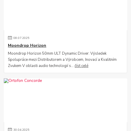
08
.
07
.
2025
Moondrop Horizon
Moondrop Horizon 50mm ULT Dynamic Driver: Výsledek
Spolupráce mezi Distributorem a Výrobcem, Inovací a Kvalitním
Zvukem V oblasti audio technologií s...
číst celé
30
.
04
.
2025