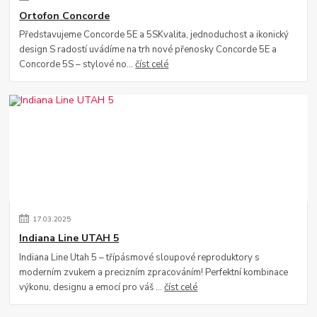
Ortofon Concorde
Představujeme Concorde 5E a 5SKvalita, jednoduchost a ikonický
design S radostí uvádíme na trh nové přenosky Concorde 5E a
Concorde 5S – stylové no...
číst celé
17
.
03
.
2025
Indiana Line UTAH 5
Indiana Line Utah 5 – třípásmové sloupové reproduktory s
moderním zvukem a precizním zpracováním! Perfektní kombinace
výkonu, designu a emocí pro váš ...
číst celé