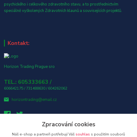
psychického i celkového zdravotního stavu, a to prostřednictvím
speciálně vyškolených Zdravotních klaunů a souvisejících projektů.
Kontakt:
Horizon Trading Prague sro
TEL.: 605333663 /
606642175 / 731488630 / 604262062
horizontrading@email.cz
Zpracování cookies
Náš e-shop a partneři potřebují Váš
souhlas
s použitím souborů