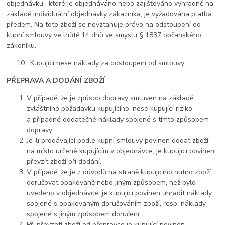
objednávku“, které je objednáváno nebo zajišťováno výhradně na
základě individuální objednávky zákazníka, je vyžadována platba
předem. Na toto zboží se nevztahuje právo na odstoupení od
kupní smlouvy ve lhůtě 14 dnů ve smyslu § 1837 občanského
zákoníku.
10. Kupující nese náklady za odstoupení od smlouvy.
PŘEPRAVA A DODÁNÍ ZBOŽÍ
V případě, že je způsob dopravy smluven na základě
zvláštního požadavku kupujícího, nese kupující riziko
a případné dodatečné náklady spojené s tímto způsobem
dopravy.
Je-li prodávající podle kupní smlouvy povinen dodat zboží
na místo určené kupujícím v objednávce, je kupující povinen
převzít zboží při dodání.
V případě, že je z důvodů na straně kupujícího nutno zboží
doručovat opakovaně nebo jiným způsobem, než bylo
uvedeno v objednávce, je kupující povinen uhradit náklady
spojené s opakovaným doručováním zboží, resp. náklady
spojené s jiným způsobem doručení.
Při převzetí zboží od přepravce je kupující povinen