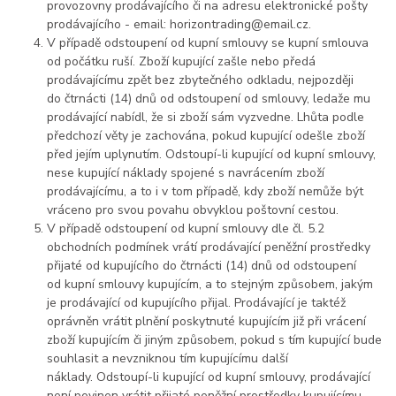
provozovny prodávajícího či na adresu elektronické pošty
prodávajícího - email: horizontrading@email.cz.
V případě odstoupení od kupní smlouvy se kupní smlouva
od počátku ruší. Zboží kupující zašle nebo předá
prodávajícímu zpět bez zbytečného odkladu, nejpozději
do čtrnácti (14) dnů od odstoupení od smlouvy, ledaže mu
prodávající nabídl, že si zboží sám vyzvedne. Lhůta podle
předchozí věty je zachována, pokud kupující odešle zboží
před jejím uplynutím. Odstoupí-li kupující od kupní smlouvy,
nese kupující náklady spojené s navrácením zboží
prodávajícímu, a to i v tom případě, kdy zboží nemůže být
vráceno pro svou povahu obvyklou poštovní cestou.
V případě odstoupení od kupní smlouvy dle čl. 5.2
obchodních podmínek vrátí prodávající peněžní prostředky
přijaté od kupujícího do čtrnácti (14) dnů od odstoupení
od kupní smlouvy kupujícím, a to stejným způsobem, jakým
je prodávající od kupujícího přijal. Prodávající je taktéž
oprávněn vrátit plnění poskytnuté kupujícím již při vrácení
zboží kupujícím či jiným způsobem, pokud s tím kupující bude
souhlasit a nevzniknou tím kupujícímu další
náklady. Odstoupí-li kupující od kupní smlouvy, prodávající
není povinen vrátit přijaté peněžní prostředky kupujícímu