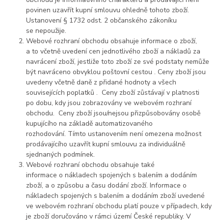
povinen uzavřít kupní smlouvu ohledně tohoto zboží.
Ustanovení § 1732 odst. 2 občanského zákoníku
se nepoužije.
Webové rozhraní obchodu obsahuje informace o zboží,
a to včetně uvedení cen jednotlivého zboží a nákladů za
navrácení zboží, jestliže toto zboží ze své podstaty nemůže
být navráceno obvyklou poštovní cestou . Ceny zboží jsou
uvedeny včetně daně z přidané hodnoty a všech
souvisejících poplatků . Ceny zboží zůstávají v platnosti
po dobu, kdy jsou zobrazovány ve webovém rozhraní
obchodu. Ceny zboží jsou/nejsou přizpůsobovány osobě
kupujícího na základě automatizovaného
rozhodování. Tímto ustanovením není omezena možnost
prodávajícího uzavřít kupní smlouvu za individuálně
sjednaných podmínek.
Webové rozhraní obchodu obsahuje také
informace o nákladech spojených s balením a dodáním
zboží, a o způsobu a času dodání zboží. Informace o
nákladech spojených s balením a dodáním zboží uvedené
ve webovém rozhraní obchodu platí pouze v případech, kdy
je zboží doručováno v rámci území České republiky. V