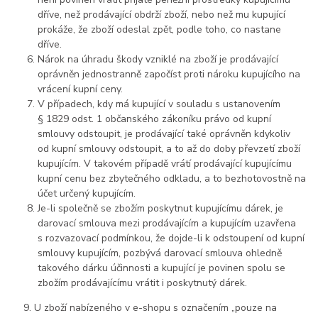
dříve, než prodávající obdrží zboží, nebo než mu kupující
prokáže, že zboží odeslal zpět, podle toho, co nastane
dříve.
Nárok na úhradu škody vzniklé na zboží je prodávající
oprávněn jednostranně započíst proti nároku kupujícího na
vrácení kupní ceny.
V případech, kdy má kupující v souladu s ustanovením
§ 1829 odst. 1 občanského zákoníku právo od kupní
smlouvy odstoupit, je prodávající také oprávněn kdykoliv
od kupní smlouvy odstoupit, a to až do doby převzetí zboží
kupujícím. V takovém případě vrátí prodávající kupujícímu
kupní cenu bez zbytečného odkladu, a to bezhotovostně na
účet určený kupujícím.
Je-li společně se zbožím poskytnut kupujícímu dárek, je
darovací smlouva mezi prodávajícím a kupujícím uzavřena
s rozvazovací podmínkou, že dojde-li k odstoupení od kupní
smlouvy kupujícím, pozbývá darovací smlouva ohledně
takového dárku účinnosti a kupující je povinen spolu se
zbožím prodávajícímu vrátit i poskytnutý dárek.
9. U zboží nabízeného v e-shopu s označením „pouze na