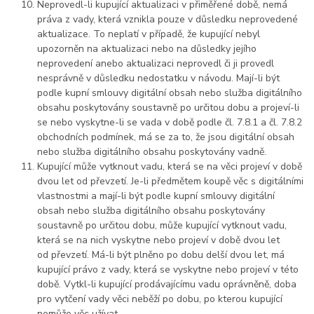
Neprovedl-li kupující aktualizaci v přiměřené době, nemá
práva z vady, která vznikla pouze v důsledku neprovedené
aktualizace. To neplatí v případě, že kupující nebyl
upozorněn na aktualizaci nebo na důsledky jejího
neprovedení anebo aktualizaci neprovedl či ji provedl
nesprávně v důsledku nedostatku v návodu. Mají-li být
podle kupní smlouvy digitální obsah nebo služba digitálního
obsahu poskytovány soustavně po určitou dobu a projeví-li
se nebo vyskytne-li se vada v době podle čl. 7.8.1 a čl. 7.8.2
obchodních podmínek, má se za to, že jsou digitální obsah
nebo služba digitálního obsahu poskytovány vadně.
Kupující může vytknout vadu, která se na věci projeví v době
dvou let od převzetí. Je-li předmětem koupě věc s digitálními
vlastnostmi a mají-li být podle kupní smlouvy digitální
obsah nebo služba digitálního obsahu poskytovány
soustavně po určitou dobu, může kupující vytknout vadu,
která se na nich vyskytne nebo projeví v době dvou let
od převzetí. Má-li být plněno po dobu delší dvou let, má
kupující právo z vady, která se vyskytne nebo projeví v této
době. Vytkl-li kupující prodávajícímu vadu oprávněně, doba
pro vytčení vady věci neběží po dobu, po kterou kupující
nemůže věc užívat.