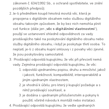
zákonem č. 634/1992 Sb., o ochraně spotřebitele, ve znění
pozdějších předpisů).
Je-li předmětem koupě hmotná movitá věc, která je
propojena s digitálním obsahem nebo službou digitálního
obsahu takovým způsobem, že by bez nich nemohla plnit
své funkce (dále jen „
věc s digitálními vlastnostmi
“),
použijí se ustanovení ohledně odpovědnosti za vady
prodávajícího také na poskytování digitálního obsahu nebo
služby digitálního obsahu, i když je poskytuje třetí osoba. To
neplatí, je-li z obsahu kupní smlouvy i z povahy věci zjevné,
že jsou poskytovány samostatně.
Prodávající odpovídá kupujícímu, že věc při převzetí nemá
vady. Zejména prodávající odpovídá kupujícímu, že věc:
odpovídá ujednanému popisu, druhu a množství, jakož
i jakosti, funkčnosti, kompatibilitě, interoperabilitě a
jiným ujednaným vlastnostem,
je vhodná k účelu, pro který ji kupující požaduje a s
nímž prodávající souhlasil, a
je dodána s ujednaným příslušenstvím a pokyny k
použití, včetně návodu k montáži nebo instalaci.
Prodávající odpovídá kupujícímu, že vedle ujednaných