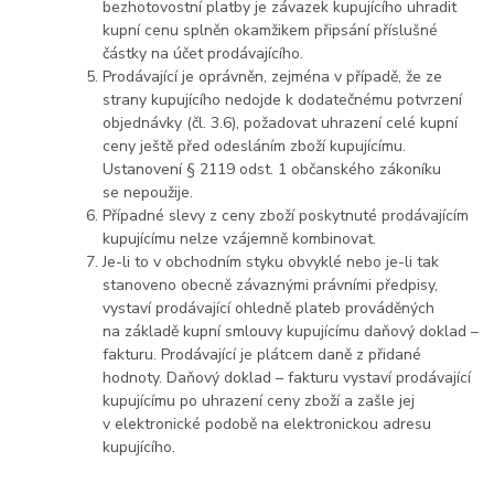
bezhotovostní platby je závazek kupujícího uhradit
kupní cenu splněn okamžikem připsání příslušné
částky na účet prodávajícího.
Prodávající je oprávněn, zejména v případě, že ze
strany kupujícího nedojde k dodatečnému potvrzení
objednávky (čl. 3.6), požadovat uhrazení celé kupní
ceny ještě před odesláním zboží kupujícímu.
Ustanovení § 2119 odst. 1 občanského zákoníku
se nepoužije.
Případné slevy z ceny zboží poskytnuté prodávajícím
kupujícímu nelze vzájemně kombinovat.
Je-li to v obchodním styku obvyklé nebo je-li tak
stanoveno obecně závaznými právními předpisy,
vystaví prodávající ohledně plateb prováděných
na základě kupní smlouvy kupujícímu daňový doklad –
fakturu. Prodávající je plátcem daně z přidané
hodnoty. Daňový doklad – fakturu vystaví prodávající
kupujícímu po uhrazení ceny zboží a zašle jej
v elektronické podobě na elektronickou adresu
kupujícího.