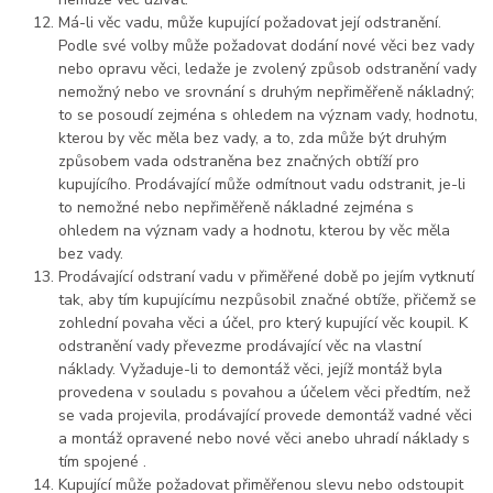
Má-li věc vadu, může kupující požadovat její odstranění.
Podle své volby může požadovat dodání nové věci bez vady
nebo opravu věci, ledaže je zvolený způsob odstranění vady
nemožný nebo ve srovnání s druhým nepřiměřeně nákladný;
to se posoudí zejména s ohledem na význam vady, hodnotu,
kterou by věc měla bez vady, a to, zda může být druhým
způsobem vada odstraněna bez značných obtíží pro
kupujícího. Prodávající může odmítnout vadu odstranit, je-li
to nemožné nebo nepřiměřeně nákladné zejména s
ohledem na význam vady a hodnotu, kterou by věc měla
bez vady.
Prodávající odstraní vadu v přiměřené době po jejím vytknutí
tak, aby tím kupujícímu nezpůsobil značné obtíže, přičemž se
zohlední povaha věci a účel, pro který kupující věc koupil. K
odstranění vady převezme prodávající věc na vlastní
náklady. Vyžaduje-li to demontáž věci, jejíž montáž byla
provedena v souladu s povahou a účelem věci předtím, než
se vada projevila, prodávající provede demontáž vadné věci
a montáž opravené nebo nové věci anebo uhradí náklady s
tím spojené .
Kupující může požadovat přiměřenou slevu nebo odstoupit