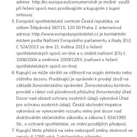
adrese http://ec.europa.eu/consumers/odr je možné využít
při řešení sporů mezi prodávajícím a kupujícím z kupní
smlouvy.
Evropské spotřebitelské centrum Česká republika, se
sídlem Štěpánská 567/15, 120 00 Praha 2, internetová
adresa: http://www.evropskyspotrebitel.cz je kontaktním
místem podle Nařízení Evropského parlamentu a Rady (EU)
č. 524/2013 ze dne 21. května 2013 o řešení
spotřebitelských sporů on-line a o změně nařízení (ES) č.
2006/2004 a směrnice 2009/22/ES (nařízení o řešení
spotřebitelských sporů on-line).
Kupující se může obrátit se stížností na orgán dohledu nebo
státního dozoru. Prodávající je oprávněn k prodeji zboží na
základě živnostenského oprávnění. Živnostenskou kontrolu
provádí v rámci své působnosti příslušný živnostenský úřad.
Dozor nad oblastí ochrany osobních údajů vykonává Úřad
pro ochranu osobních údajů. Česká obchodní inspekce
vykonává ve vymezeném rozsahu mimo jiné dozor nad
dodržováním občanského zákoníku a zákona č. 634/1992
Sb., o ochraně spotřebitele, ve znění pozdějších předpisů.
Kupující tímto přebírá na sebe nebezpečí změny okolností ve
smyslu § 1765 odst. 2 občanského zákoníku.