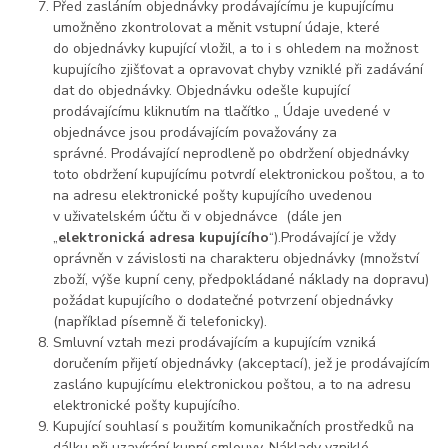
Před zasláním objednávky prodávajícímu je kupujícímu
umožněno zkontrolovat a měnit vstupní údaje, které
do objednávky kupující vložil, a to i s ohledem na možnost
kupujícího zjišťovat a opravovat chyby vzniklé při zadávání
dat do objednávky. Objednávku odešle kupující
prodávajícímu kliknutím na tlačítko „ Údaje uvedené v
objednávce jsou prodávajícím považovány za
správné. Prodávající neprodleně po obdržení objednávky
toto obdržení kupujícímu potvrdí elektronickou poštou, a to
na adresu elektronické pošty kupujícího uvedenou
v uživatelském účtu či v objednávce (dále jen
„
elektronická adresa kupujícího
“).Prodávající je vždy
oprávněn v závislosti na charakteru objednávky (množství
zboží, výše kupní ceny, předpokládané náklady na dopravu)
požádat kupujícího o dodatečné potvrzení objednávky
(například písemně či telefonicky).
Smluvní vztah mezi prodávajícím a kupujícím vzniká
doručením přijetí objednávky (akceptací), jež je prodávajícím
zasláno kupujícímu elektronickou poštou, a to na adresu
elektronické pošty kupujícího.
Kupující souhlasí s použitím komunikačních prostředků na
dálku při uzavírání kupní smlouvy. Náklady vzniklé