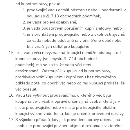
od kupní smlouvy, pokud:
prodávající vadu odmítl odstranit nebo ji neodstranil v
souladu s čl. 7.13 obchodních podmínek,
se vada projeví opakovaně,
je vada podstatným porušením kupní smlouvy, nebo
je z prohlášení prodávajícího nebo z okolností zjevné,
že vada nebude odstraněna v přiměřené době nebo
bez značných obtíží pro kupujícího.
Je-li vada věci nevýznamná, kupující nemůže odstoupit od
kupní smlouvy (ve smyslu čl. 7.14 obchodních
podmínek); má se za to, že vada věci není
nevýznamná. Odstoupí-li kupující od kupní smlouvy,
prodávající vrátí kupujícímu kupní cenu bez zbytečného
odkladu poté, co obdrží věc nebo co mu kupující prokáže, že
věc odeslal.
Vadu lze vytknout prodávajícímu, u kterého věc byla
koupena. Je-li však k opravě určena jiná osoba, která je v
místě prodávajícího nebo v místě pro kupujícího bližším,
kupující vytkne vadu tomu, kdo je určen k provedení opravy.
S výjimkou případů, kdy je k provedení opravy určena jiná
osoba, je prodávající povinen přijmout reklamaci v kterékoli