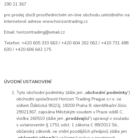
290 21 367
pro prodej zboží prostřednictvím on-line obchodu umístěného na
internetové adrese www.horizontrading.cz
Email: horizontrading@email.cz
Telefon: +420 605 333 663 / +420 604 262 062 / +420 731 488
630 / +420 606 642 175
ÚVODNÍ USTANOVENÍ
Tyto obchodní podmínky (dále jen „
obchodní podmínky
“)
obchodní společnosti Horizon Trading Prague s.r.o.
se
sídlem Ďáblická 902/2j, 18200 Praha 8, identifikační číslo:
29021367, zapsána Městským soudem v Praze oddíl C,
vložka 160510 (dále jen „
prodávající
“) upravují v souladu
s ustanovením § 1751 odst. 1 zákona č. 89/2012 Sb.,
občanský zákoník, ve znění pozdějších předpisů (dále jen
„
občanský zákoník
“) vzájemná práva a povinnosti