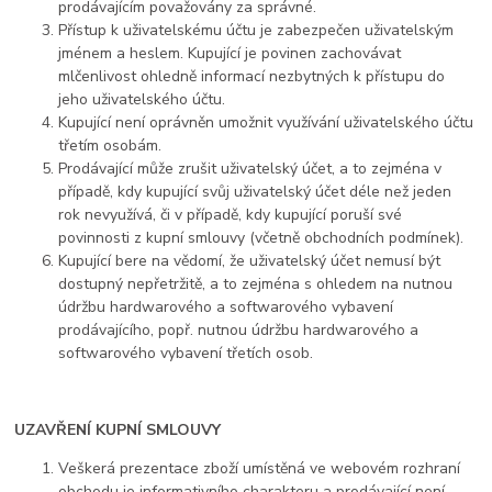
prodávajícím považovány za správné.
Přístup k uživatelskému účtu je zabezpečen uživatelským
jménem a heslem. Kupující je povinen zachovávat
mlčenlivost ohledně informací nezbytných k přístupu do
jeho uživatelského účtu.
Kupující není oprávněn umožnit využívání uživatelského účtu
třetím osobám.
Prodávající může zrušit uživatelský účet, a to zejména v
případě, kdy kupující svůj uživatelský účet déle než jeden
rok nevyužívá, či v případě, kdy kupující poruší své
povinnosti z kupní smlouvy (včetně obchodních podmínek).
Kupující bere na vědomí, že uživatelský účet nemusí být
dostupný nepřetržitě, a to zejména s ohledem na nutnou
údržbu hardwarového a softwarového vybavení
prodávajícího, popř. nutnou údržbu hardwarového a
softwarového vybavení třetích osob.
UZAVŘENÍ KUPNÍ SMLOUVY
Veškerá prezentace zboží umístěná ve webovém rozhraní
obchodu je informativního charakteru a prodávající není