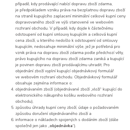
případě, kdy prodávající nabízí dopravu zboží zdarma,
je předpokladem vzniku práva na bezplatnou dopravu zboží
na straně kupujícího zaplacení minimální celkové kupní ceny
dopravovaného zboží ve výši stanovené ve webovém
rozhraní obchodu. V případě, kdy dojde k částečnému
odstoupení od kupní smlouvy kupujícím a celková kupní
cena zboží, u kterého nedošlo k odstoupení od smlouvy
kupujícím, nedosahuje minimální výše, jež je potřebná pro
vznik práva na dopravu zboží zdarma podle předchozí věty,
právo kupujícího na dopravu zboží zdarma zaniká a kupující
je povinen dopravu zboží prodávajícímu uhradit. Pro
objednání zboží vyplní kupující objednávkový formulář
ve webovém rozhraní obchodu. Objednávkový formulář
obsahuje zejména informace o:
objednávaném zboží (objednávané zboží „vloží“ kupující do
elektronického nákupního košíku webového rozhraní
obchodu),
způsobu úhrady kupní ceny zboží, údaje o požadovaném
způsobu doručení objednávaného zboží a
informace o nákladech spojených s dodáním zboží (dále
společně jen jako „
objednávka
“).