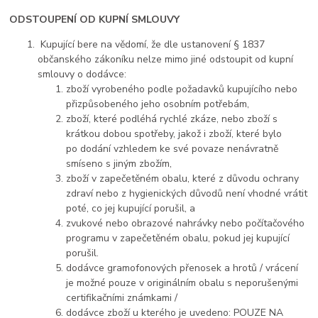
ODSTOUPENÍ OD KUPNÍ SMLOUVY
Kupující bere na vědomí, že dle ustanovení § 1837
občanského zákoníku nelze mimo jiné odstoupit od kupní
smlouvy o dodávce:
zboží vyrobeného podle požadavků kupujícího nebo
přizpůsobeného jeho osobním potřebám,
zboží, které podléhá rychlé zkáze, nebo zboží s
krátkou dobou spotřeby, jakož i zboží, které bylo
po dodání vzhledem ke své povaze nenávratně
smíseno s jiným zbožím,
zboží v zapečetěném obalu, které z důvodu ochrany
zdraví nebo z hygienických důvodů není vhodné vrátit
poté, co jej kupující porušil, a
zvukové nebo obrazové nahrávky nebo počítačového
programu v zapečetěném obalu, pokud jej kupující
porušil.
dodávce gramofonových přenosek a hrotů / vrácení
je možné pouze v originálním obalu s neporušenými
certifikačními známkami /
dodávce zboží u kterého je uvedeno: POUZE NA