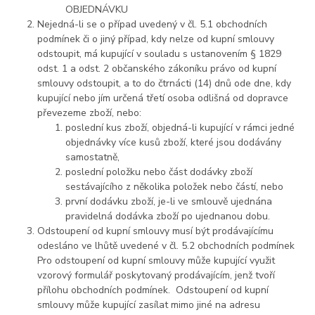
OBJEDNÁVKU
Nejedná-li se o případ uvedený v čl. 5.1 obchodních
podmínek či o jiný případ, kdy nelze od kupní smlouvy
odstoupit, má kupující v souladu s ustanovením § 1829
odst. 1 a odst. 2 občanského zákoníku právo od kupní
smlouvy odstoupit, a to do čtrnácti (14) dnů ode dne, kdy
kupující nebo jím určená třetí osoba odlišná od dopravce
převezeme zboží, nebo:
poslední kus zboží, objedná-li kupující v rámci jedné
objednávky více kusů zboží, které jsou dodávány
samostatně,
poslední položku nebo část dodávky zboží
sestávajícího z několika položek nebo částí, nebo
první dodávku zboží, je-li ve smlouvě ujednána
pravidelná dodávka zboží po ujednanou dobu.
Odstoupení od kupní smlouvy musí být prodávajícímu
odesláno ve lhůtě uvedené v čl. 5.2 obchodních podmínek
Pro odstoupení od kupní smlouvy může kupující využit
vzorový formulář poskytovaný prodávajícím, jenž tvoří
přílohu obchodních podmínek. Odstoupení od kupní
smlouvy může kupující zasílat mimo jiné na adresu