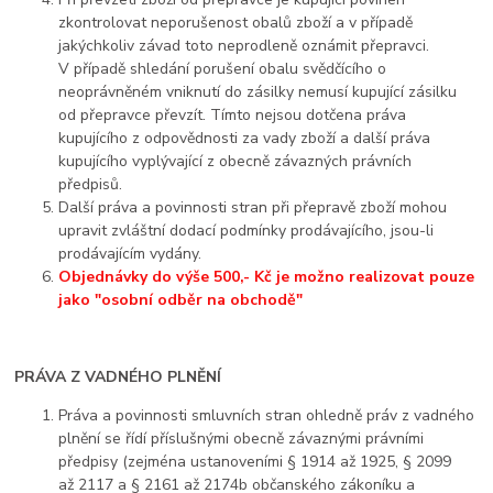
zkontrolovat neporušenost obalů zboží a v případě
jakýchkoliv závad toto neprodleně oznámit přepravci.
V případě shledání porušení obalu svědčícího o
neoprávněném vniknutí do zásilky nemusí kupující zásilku
od přepravce převzít. Tímto nejsou dotčena práva
kupujícího z odpovědnosti za vady zboží a další práva
kupujícího vyplývající z obecně závazných právních
předpisů.
Další práva a povinnosti stran při přepravě zboží mohou
upravit zvláštní dodací podmínky prodávajícího, jsou-li
prodávajícím vydány.
Objednávky do výše 500,- Kč je možno realizovat pouze
jako "osobní odběr na obchodě"
PRÁVA Z VADNÉHO PLNĚNÍ
Práva a povinnosti smluvních stran ohledně práv z vadného
plnění se řídí příslušnými obecně závaznými právními
předpisy (zejména ustanoveními § 1914 až 1925, § 2099
až 2117 a § 2161 až 2174b občanského zákoníku a