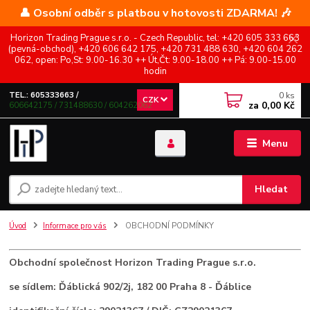
👤 Osobní odběr s platbou v hotovosti ZDARMA! 🎶
Horizon Trading Prague s.r.o. - Czech Republic, tel: +420 605 333 663
(pevná-obchod), +420 606 642 175, +420 731 488 630, +420 604 262
062, open: Po,St: 9.00-16.30 ++ Út,Čt: 9.00-18.00 ++ Pá: 9.00-15.00
hodin
0
ks
TEL.: 605333663 /
CZK
za
0,00 Kč
606642175 / 731488630 / 604262062
Menu
Hledat
Úvod
Informace pro vás
OBCHODNÍ PODMÍNKY
Obchodní společnost Horizon Trading Prague s.r.o.
se sídlem: Ďáblická 902/2j, 182 00 Praha 8 - Ďáblice