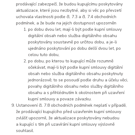
prodávající zabezpečí, že budou kupujícímu poskytovány
aktualizace, které jsou nezbytné, aby si věc po převzetí
uchovala vlastnosti podle čl. 7.3 a čl. 7.4 obchodních
podmínek, a že bude na jejich dostupnost upozorněn
po dobu dvou let, mají-li být podle kupní smlouvy
digitální obsah nebo služba digitálního obsahu
poskytovány soustavně po určitou dobu, a je-li
ujednáno poskytování po dobu delší dvou let, po
celou tuto dobu,
po dobu, po kterou to kupující může rozumně
očekávat, mají-li být podle kupní smlouvy digitální
obsah nebo služba digitálního obsahu poskytnuty
jednorázově; to se posoudí podle druhu a účelu věci,
povahy digitálního obsahu nebo služby digitálního
obsahu a s přihlédnutím k okolnostem při uzavření
kupní smlouvy a povaze závazku.
Ustanovení čl. 7.8 obchodních podmínek neplatí v případě,
že prodávající kupujícího před uzavřením kupní smlouvy
zvlášť upozornil, že aktualizace poskytovány nebudou
a kupující s tím při uzavírání kupní smlouvy výslovně
souhlasil.