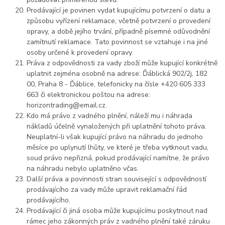
Prodávající je povinen vydat kupujícímu potvrzení o datu a
způsobu vyřízení reklamace, včetně potvrzení o provedení
opravy, a době jejího trvání, případně písemné odůvodnění
zamítnutí reklamace. Tato povinnost se vztahuje i na jiné
osoby určené k provedení opravy.
Práva z odpovědnosti za vady zboží může kupující konkrétně
uplatnit zejména osobně na adrese: Ďáblická 902/2j, 182
00, Praha 8 - Ďáblice, telefonicky na čísle +420 605 333
663 či elektronickou poštou na adrese:
horizontrading@email.cz.
Kdo má právo z vadného plnění, náleží mu i náhrada
nákladů účelně vynaložených při uplatnění tohoto práva.
Neuplatní-li však kupující právo na náhradu do jednoho
měsíce po uplynutí lhůty, ve které je třeba vytknout vadu,
soud právo nepřizná, pokud prodávající namítne, že právo
na náhradu nebylo uplatněno včas.
Další práva a povinnosti stran související s odpovědností
prodávajícího za vady může upravit reklamační řád
prodávajícího.
Prodávající či jiná osoba může kupujícímu poskytnout nad
rámec jeho zákonných práv z vadného plnění také záruku