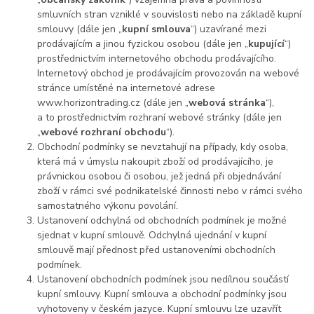
smluvních stran vzniklé v souvislosti nebo na základě kupní
smlouvy (dále jen „
kupní smlouva
“) uzavírané mezi
prodávajícím a jinou fyzickou osobou (dále jen „
kupující
“)
prostřednictvím internetového obchodu prodávajícího.
Internetový obchod je prodávajícím provozován na webové
stránce umístěné na internetové adrese
www.horizontrading.cz (dále jen „
webová stránka
“),
a to prostřednictvím rozhraní webové stránky (dále jen
„
webové rozhraní obchodu
“).
Obchodní podmínky se nevztahují na případy, kdy osoba,
která má v úmyslu nakoupit zboží od prodávajícího, je
právnickou osobou či osobou, jež jedná při objednávání
zboží v rámci své podnikatelské činnosti nebo v rámci svého
samostatného výkonu povolání.
Ustanovení odchylná od obchodních podmínek je možné
sjednat v kupní smlouvě. Odchylná ujednání v kupní
smlouvě mají přednost před ustanoveními obchodních
podmínek.
Ustanovení obchodních podmínek jsou nedílnou součástí
kupní smlouvy. Kupní smlouva a obchodní podmínky jsou
vyhotoveny v českém jazyce. Kupní smlouvu lze uzavřít