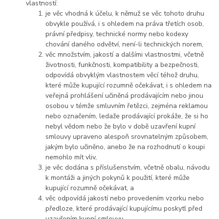
vlastností:
je věc vhodná k účelu, k němuž se věc tohoto druhu
obvykle používá, i s ohledem na práva třetích osob,
právní předpisy, technické normy nebo kodexy
chování daného odvětví, není-li technických norem,
věc množstvím, jakostí a dalšími vlastnostmi, včetně
životnosti, funkčnosti, kompatibility a bezpečnosti,
odpovídá obvyklým vlastnostem věcí téhož druhu,
které může kupující rozumně očekávat, i s ohledem na
veřejná prohlášení učiněná prodávajícím nebo jinou
osobou v témže smluvním řetězci, zejména reklamou
nebo označením, ledaže prodávající prokáže, že si ho
nebyl vědom nebo že bylo v době uzavření kupní
smlouvy upraveno alespoň srovnatelným způsobem,
jakým bylo učiněno, anebo že na rozhodnutí o koupi
nemohlo mít vliv,
je věc dodána s příslušenstvím, včetně obalu, návodu
k montáži a jiných pokynů k použití, které může
kupující rozumně očekávat, a
věc odpovídá jakostí nebo provedením vzorku nebo
předloze, které prodávající kupujícímu poskytl před
uzavřením kupní smlouvy.