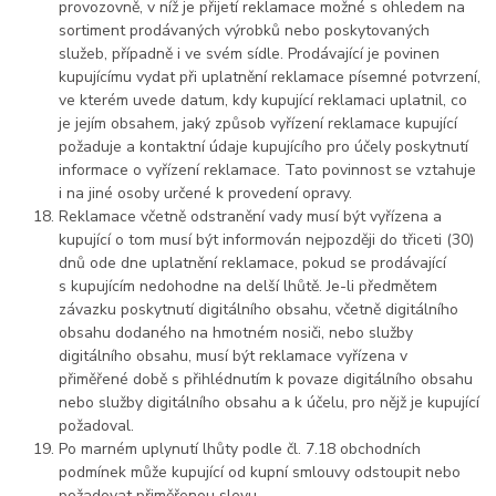
provozovně, v níž je přijetí reklamace možné s ohledem na
sortiment prodávaných výrobků nebo poskytovaných
služeb, případně i ve svém sídle. Prodávající je povinen
kupujícímu vydat při uplatnění reklamace písemné potvrzení,
ve kterém uvede datum, kdy kupující reklamaci uplatnil, co
je jejím obsahem, jaký způsob vyřízení reklamace kupující
požaduje a kontaktní údaje kupujícího pro účely poskytnutí
informace o vyřízení reklamace. Tato povinnost se vztahuje
i na jiné osoby určené k provedení opravy.
Reklamace včetně odstranění vady musí být vyřízena a
kupující o tom musí být informován nejpozději do třiceti (30)
dnů ode dne uplatnění reklamace, pokud se prodávající
s kupujícím nedohodne na delší lhůtě. Je-li předmětem
závazku poskytnutí digitálního obsahu, včetně digitálního
obsahu dodaného na hmotném nosiči, nebo služby
digitálního obsahu, musí být reklamace vyřízena v
přiměřené době s přihlédnutím k povaze digitálního obsahu
nebo služby digitálního obsahu a k účelu, pro nějž je kupující
požadoval.
Po marném uplynutí lhůty podle čl. 7.18 obchodních
podmínek může kupující od kupní smlouvy odstoupit nebo
požadovat přiměřenou slevu.