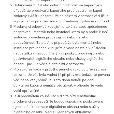
Ustanovení čl. 7.4 obchodních podmínek se nepoužije v
případě, že prodávající kupujícího před uzavřením kupní
smlouvy zvlášť upozornil, že se některá vlastnost věci liší a
kupující s tím při uzavírání kupní smlouvy výslovně souhlasil.
Prodávající odpovídá kupujícímu také za vadu způsobenou
nesprávnou montáží nebo instalací, která byla podle kupní
smlouvy provedena prodávajícím nebo na jeho
odpovědnost. To platí i v případě, že byla montáž nebo
instalace provedena kupujícím a vada nastala v důsledku
nedostatku v návodu, který k ní poskytl prodávající nebo
poskytovatel digitálního obsahu nebo služby digitálního
obsahu, jde-li o věc s digitálními vlastnostmi.
Projeví-li se vada v průběhu jednoho roku od převzetí, má
se za to, že věc byla vadná již při převzetí, ledaže to povaha
věci nebo vady vylučuje. Tato doba neběží po dobu,
po kterou kupující nemůže věc užívat, v případě, že vadu
vytkl oprávněně.
Je-li předmětem koupě věc s digitálními vlastnostmi,
prodávající zabezpečí, že budou kupujícímu poskytovány
ujednané aktualizace digitálního obsahu nebo služby
digitálního obsahu. Vedle ujednaných aktualizací