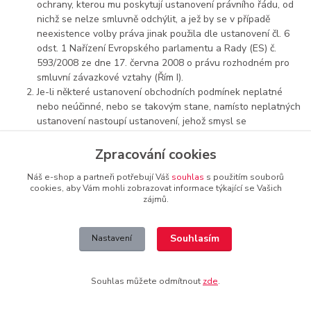
ochrany, kterou mu poskytují ustanovení právního řádu, od
nichž se nelze smluvně odchýlit, a jež by se v případě
neexistence volby práva jinak použila dle ustanovení čl. 6
odst. 1 Nařízení Evropského parlamentu a Rady (ES) č.
593/2008 ze dne 17. června 2008 o právu rozhodném pro
smluvní závazkové vztahy (Řím I).
Je-li některé ustanovení obchodních podmínek neplatné
nebo neúčinné, nebo se takovým stane, namísto neplatných
ustanovení nastoupí ustanovení, jehož smysl se
neplatnému ustanovení co nejvíce přibližuje. Neplatností
nebo neúčinností jednoho ustanovení není dotčena platnost
Zpracování cookies
ostatních ustanovení.
Náš e-shop a partneři potřebují Váš
souhlas
s použitím souborů
Kupní smlouva včetně obchodních podmínek je archivována
cookies, aby Vám mohli zobrazovat informace týkající se Vašich
prodávajícím v elektronické podobě a není přístupná.
zájmů.
Přílohu obchodních podmínek tvoří vzorový formulář pro
odstoupení od kupní smlouvy.
Kontaktní údaje prodávajícího:
Souhlasím
Nastavení
Horizon Trading Prague s.r.o., Ďáblická 902/2j, 182 00 Praha 8,
Česká republika, email.: horizontrading@email.cz, tel.:
+420 605
Souhlas můžete odmítnout
zde
.
333 663
. Prodávající neposkytuje jiný prostředek on-line
komunikace.