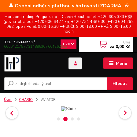
👤 Osobní odběr s platbou v hotovosti ZDARMA! 🎶
Horizon Trading Prague s.r.o. - Czech Republic, tel: +420 605 333 663
(pevná-obchod), +420 606 642 175, +420 731 488 630, +420 604 262
062, open: Po,St: 9.00-16.30 ++ Út,Čt: 9.00-18.00 ++ Pá: 9.00-15.00
hodin
0
ks
TEL.: 605333663 /
CZK
za
0,00 Kč
606642175 / 731488630 / 604262062
Menu
Hledat
Úvod
CHARIO
AVIATOR