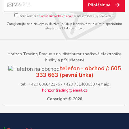
Přihlásit se
Souhlasím se
zpracováním osobních údajů
za účelem rozesílky newsletteru.
Zaregistrujte se a získejte exkluzivní přístup k novinkám, akcím a speciálním
slevám na Hi-Fi techniku.
H
orizon
T
rading
P
rague s.r.o. distributor značkové elektroniky,
hudby a příslušenství
telefon - obchod /: 605
333 663 (pevná linka)
tel: +420 606642175 / +420 731488630 / email:
horizontrading@email.cz
Copyright © 2026