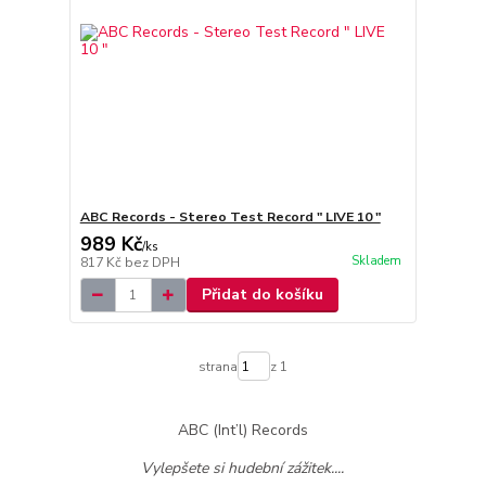
ABC Records - Stereo Test Record " LIVE 10 "
989 Kč
/
ks
Skladem
817 Kč
bez DPH
Přidat do košíku
strana
z 1
ABC (Int’l) Records
Vylepšete si hudební zážitek....