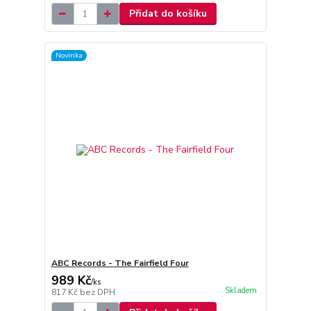
Přidat do košíku
Novinka
ABC Records - The Fairfield Four
989 Kč
/
ks
Skladem
817 Kč
bez DPH