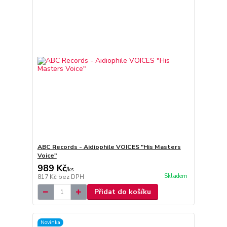
ABC Records - Aidiophile VOICES "His Masters
Voice"
989 Kč
/
ks
Skladem
817 Kč
bez DPH
Přidat do košíku
Novinka