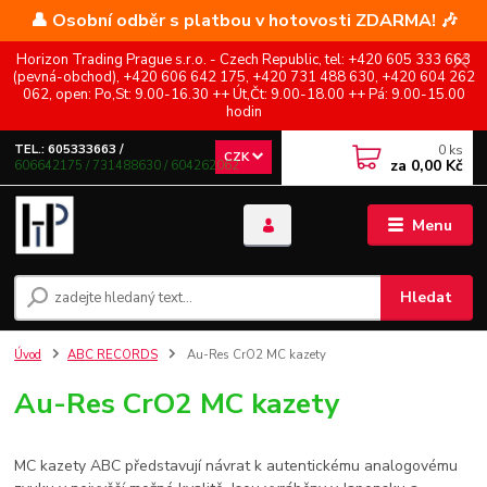
👤 Osobní odběr s platbou v hotovosti ZDARMA! 🎶
Horizon Trading Prague s.r.o. - Czech Republic, tel: +420 605 333 663
(pevná-obchod), +420 606 642 175, +420 731 488 630, +420 604 262
062, open: Po,St: 9.00-16.30 ++ Út,Čt: 9.00-18.00 ++ Pá: 9.00-15.00
hodin
0
ks
TEL.: 605333663 /
CZK
za
0,00 Kč
606642175 / 731488630 / 604262062
Menu
Hledat
Úvod
ABC RECORDS
Au-Res CrO2 MC kazety
Au-Res CrO2 MC kazety
MC kazety ABC představují návrat k autentickému analogovému