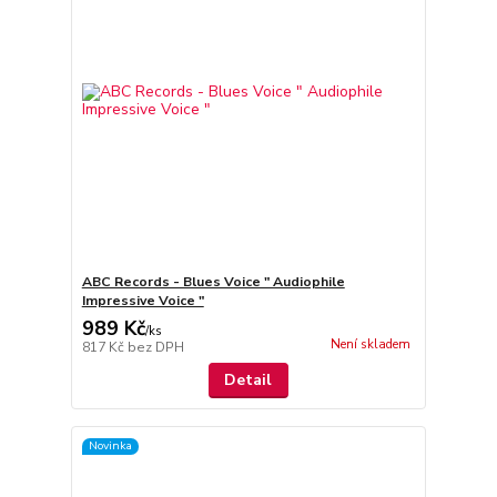
ABC Records - Blues Voice " Audiophile
Impressive Voice "
989 Kč
/
ks
Není skladem
817 Kč
bez DPH
Detail
Novinka