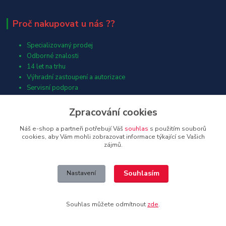
Proč nakupovat u nás ??
Specializovaný prodej
Odborné znalosti
14 let na trhu
Výhradní zastoupení a autorizace
Servisní podpora
Vysoké skladové zásoby
Kamenná prodejna a poslechová studia
Zpracování cookies
1000ce spokojených zákazníků
Náš e-shop a partneři potřebují Váš
souhlas
s použitím souborů
Osobní péče a přístup majitelů
cookies, aby Vám mohli zobrazovat informace týkající se Vašich
Výborná dostupnost autem i městskou dopravou
zájmů.
Návrhy a četné instalace
Spolupráce s architekty a designéry
Souhlasím
Nastavení
Pomáháme:
Souhlas můžete odmítnout
zde
.
Jsme přesvědčení, že velké společnosti by měly pomáhat. Proto se již