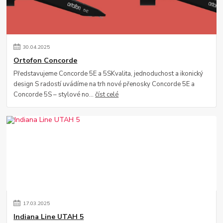
30
.
04
.
2025
Ortofon Concorde
Představujeme Concorde 5E a 5SKvalita, jednoduchost a ikonický
design S radostí uvádíme na trh nové přenosky Concorde 5E a
Concorde 5S – stylové no...
číst celé
17
.
03
.
2025
Indiana Line UTAH 5