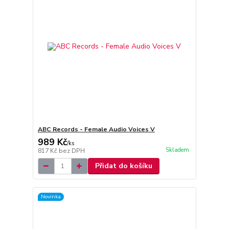
ABC Records - Female Audio Voices V
989 Kč
/
ks
Skladem
817 Kč
bez DPH
Přidat do košíku
Novinka