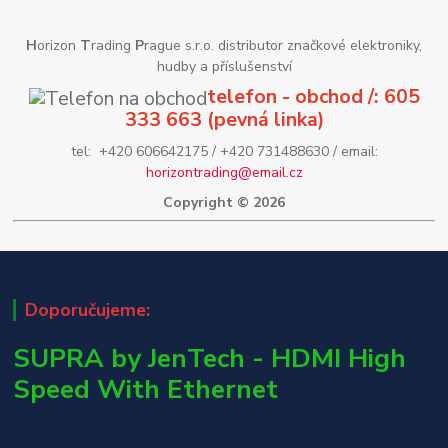
H
orizon
T
rading
P
rague s.r.o. distributor značkové elektroniky,
hudby a příslušenství
telefon - obchod /: 605
333 663 (pevná linka)
tel: +420 606642175 / +420 731488630 / email:
horizontrading@email.cz
Copyright © 2026
Doporučujeme:
SUPRA by JenTech - HDMI High
Speed With Ethernet