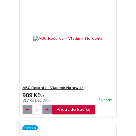
ABC Records - Vladimir Horowitz
989 Kč
/
ks
Skladem
817 Kč
bez DPH
Přidat do košíku
Novinka