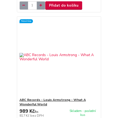
Přidat do košíku
Novinka
ABC Records - Louis Armstrong - What A
Wonderful World
989 Kč
Skladem - poslední
/
ks
kus
817 Kč
bez DPH