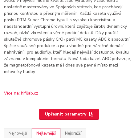
zvuku v nejvyšší možné kvalitě. Jsou vyráběny v Japonsku a
následně masterovány ve Spojených státech, kde procházejí
přísnou kontrolou a přesným měřením. Každá kazeta využívá
pásku RTM Super Chrome typu II s vysokou koercivitou a
nadstandardní výstupní úrovní, která zajišťuje široký dynamický
rozsah, nízké zkreslení a věrné podání detailů. Díky použití
skutečné chromové pásky CrO₂ patří MC kazety ABC k absolutní
špičce současné produkce a jsou vhodné pro náročné domácí
nahrávání i pro audiofily, kteří hledají nejvyšší dostupnou kvalitu
záznamu v kompaktním formátu. Nová řada kazet ABC potvrzuje,
že magnetofonová kazeta má i dnes své pevné místo mezi
milovníky hudby.
Více na: hifilab.cz
Upřesnit parametry
Nejnovější
Nejlevnější
Nejdražší