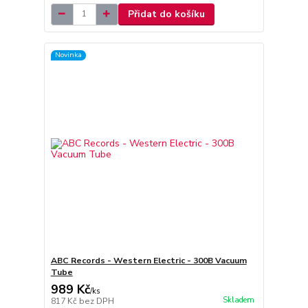
Přidat do košíku
Novinka
ABC Records - Western Electric - 300B Vacuum
Tube
989 Kč
/
ks
Skladem
817 Kč
bez DPH