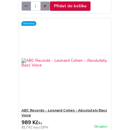
Přidat do košíku
Novinka
ABC Records - Leonard Cohen - Absolutely Bass
Voice
989 Kč
/
ks
Skladem
817 Kč
bez DPH