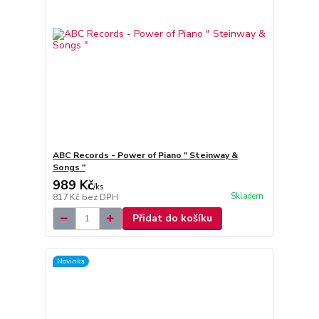
ABC Records - Power of Piano " Steinway &
Songs "
989 Kč
/
ks
Skladem
817 Kč
bez DPH
Přidat do košíku
Novinka