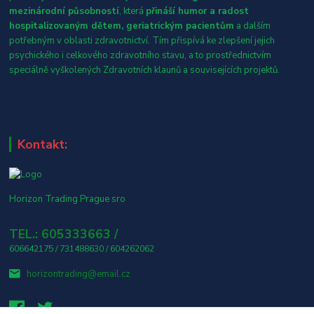
mezinárodní působností
, která
přináší humor a radost
hospitalizovaným dětem, geriatrickým pacientům
a dalším
potřebným v oblasti zdravotnictví. Tím přispívá ke zlepšení jejich
psychického i celkového zdravotního stavu, a to prostřednictvím
speciálně vyškolených Zdravotních klaunů a souvisejících projektů.
Kontakt:
Horizon Trading Prague sro
TEL.: 605333663 /
606642175 / 731488630 / 604262062
horizontrading@email.cz