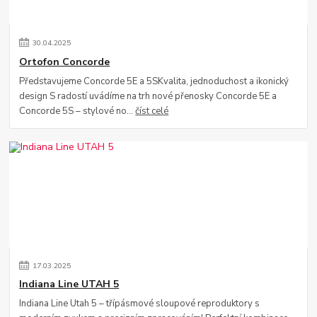
30
.
04
.
2025
Ortofon Concorde
Představujeme Concorde 5E a 5SKvalita, jednoduchost a ikonický
design S radostí uvádíme na trh nové přenosky Concorde 5E a
Concorde 5S – stylové no...
číst celé
17
.
03
.
2025
Indiana Line UTAH 5
Indiana Line Utah 5 – třípásmové sloupové reproduktory s