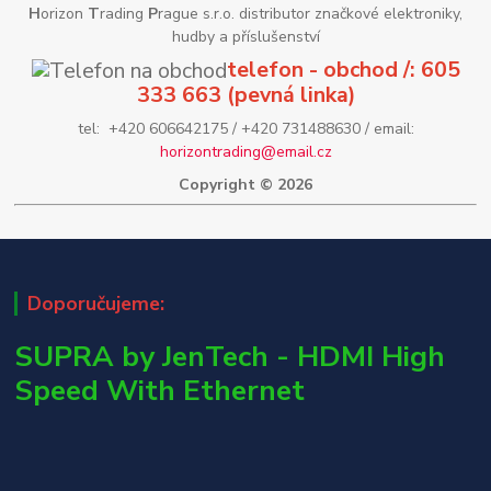
H
orizon
T
rading
P
rague s.r.o. distributor značkové elektroniky,
hudby a příslušenství
telefon - obchod /: 605
333 663 (pevná linka)
tel: +420 606642175 / +420 731488630 / email:
horizontrading@email.cz
Copyright © 2026
Doporučujeme:
SUPRA by JenTech - HDMI High
Speed With Ethernet