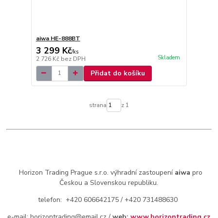
aiwa HE-888BT
3 299 Kč
/
ks
Skladem
2 726 Kč
bez DPH
Přidat do košíku
strana
z 1
Horizon Trading Prague s.r.o. výhradní zastoupení
aiwa
pro
Českou a Slovenskou republiku.
telefon: +420 606642175 / +420 731488630
e-mail: horizontrading@email.cz /
web:
www.horizontrading.cz