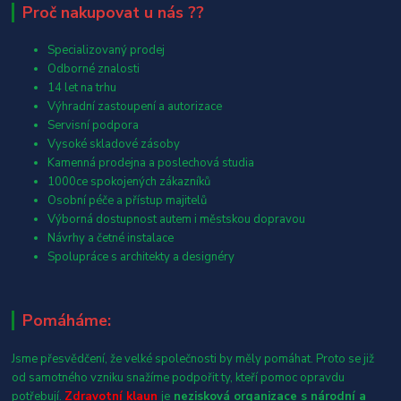
Proč nakupovat u nás ??
Specializovaný prodej
Odborné znalosti
14 let na trhu
Výhradní zastoupení a autorizace
Servisní podpora
Vysoké skladové zásoby
Kamenná prodejna a poslechová studia
1000ce spokojených zákazníků
Osobní péče a přístup majitelů
Výborná dostupnost autem i městskou dopravou
Návrhy a četné instalace
Spolupráce s architekty a designéry
Pomáháme:
Jsme přesvědčení, že velké společnosti by měly pomáhat. Proto se již
od samotného vzniku snažíme podpořit ty, kteří pomoc opravdu
potřebují.
Zdravotní klaun
je
nezisková organizace s národní a