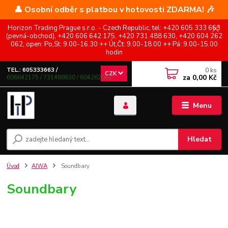
👤 Osobní odběr s platbou v hotovosti ZDARMA! 🎶
Horizon Trading Prague s.r.o. - Czech Republic, tel: +420 605 333 663
(pevná-obchod), +420 606 642 175, +420 731 488 630, +420 604 262
062, open: Po,St: 9.00-16.30 ++ Út,Čt: 9.00-18.00 ++ Pá: 9.00-15.00
hodin
0
ks
TEL.: 605333663 /
CZK
za
0,00 Kč
606642175 / 731488630 / 604262062
Menu
Hledat
Úvod
AIWA
Soundbary
Soundbary