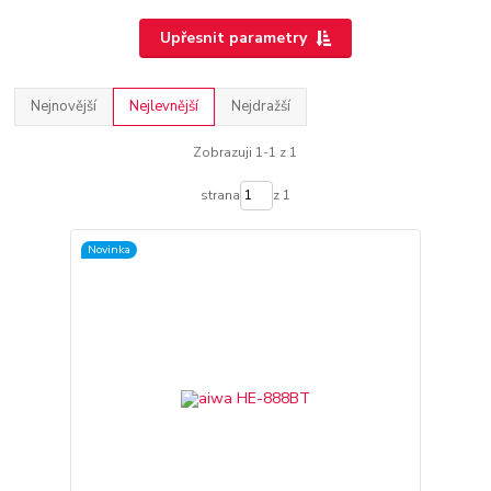
Upřesnit parametry
Nejnovější
Nejlevnější
Nejdražší
Zobrazuji 1-1 z 1
strana
z 1
Novinka