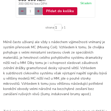
/
ks
Skladem
300 000 Kč
bez DPH
Přidat do košíku
strana
z 1
Méně často užívaný ale vždy s nádechem výjimečnosti vnímaný je
systém přenosek MC (Moving Coil). Vzhledem k tomu, že chvějka
pohybuje s velmi miniaturní sestavou cívek ze speciálních
materiálů, je hmotnost celého pohyblivého systému dramaticky
nižší než u MM. Díky tomu je i schopnost sledovat záludnosti
zvlnění drážky gramofonové desky výrazně větší. Vzhledem
k subtilnosti cívkového systému však výstupní napětí signálu bývá
u většiny modelů MC nižší než u MM, jde o pouhé stovky
mikrovoltů. Vzhledem k tomu jsou většinou následující potřebné
korekční obvody velmi náročné na bezchybné zesílení bez
zanášení rušivých vlivů (šumy, indukované brumy apod.).