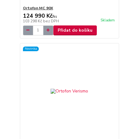
Ortofon MC 90X
124 990 Kč
/
ks
Skladem
103 298 Kč
bez DPH
Přidat do košíku
Novinka