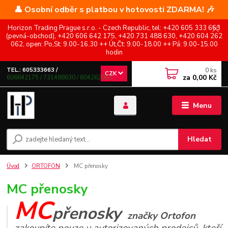
👤 Osobní odběr s platbou v hotovosti ZDARMA! 🎶
Horizon Trading Prague s.r.o. - Czech Republic, tel: +420 605 333 663
(pevná-obchod), +420 606 642 175, +420 731 488 630, +420 604 262
062, open: Po,St: 9.00-16.30 ++ Út,Čt: 9.00-18.00 ++ Pá: 9.00-15.00
hodin
0
ks
TEL.: 605333663 /
CZK
za
0,00 Kč
606642175 / 731488630 / 604262062
Menu
Hledat
Úvod
ORTOFON
MC přenosky
MC přenosky
MC
přenosky
značky Ortofon