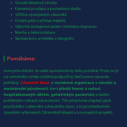
Vysoké skladové zásoby
Kamenná prodejna a poslechová studia
1000ce spokojených zákazníků
Osobní péče a přístup majitelů
Výborná dostupnost autem i městskou dopravou
Návrhy a četné instalace
Spolupráce s architekty a designéry
Pomáháme:
Jsme přesvědčení, že velké společnosti by měly pomáhat. Proto se již
od samotného vzniku snažíme podpořit ty, kteří pomoc opravdu
potřebují.
Zdravotní klaun
je
nezisková organizace s národní a
mezinárodní působností
, která
přináší humor a radost
hospitalizovaným dětem, geriatrickým pacientům
a dalším
potřebným v oblasti zdravotnictví. Tím přispívá ke zlepšení jejich
psychického i celkového zdravotního stavu, a to prostřednictvím
speciálně vyškolených Zdravotních klaunů a souvisejících projektů.