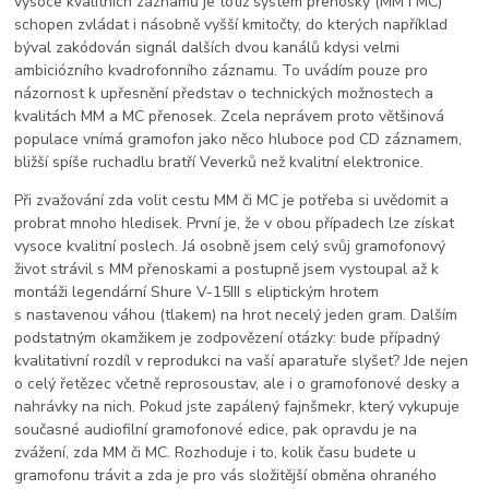
vysoce kvalitních záznamů je totiž systém přenosky (MM i MC)
schopen zvládat i násobně vyšší kmitočty, do kterých například
býval zakódován signál dalších dvou kanálů kdysi velmi
ambiciózního kvadrofonního záznamu. To uvádím pouze pro
názornost k upřesnění představ o technických možnostech a
kvalitách MM a MC přenosek. Zcela neprávem proto většinová
populace vnímá gramofon jako něco hluboce pod CD záznamem,
bližší spíše ruchadlu bratří Veverků než kvalitní elektronice.
Při zvažování zda volit cestu MM či MC je potřeba si uvědomit a
probrat mnoho hledisek. První je, že v obou případech lze získat
vysoce kvalitní poslech. Já osobně jsem celý svůj gramofonový
život strávil s MM přenoskami a postupně jsem vystoupal až k
montáži legendární Shure V-15III s eliptickým hrotem
s nastavenou váhou (tlakem) na hrot necelý jeden gram. Dalším
podstatným okamžikem je zodpovězení otázky: bude případný
kvalitativní rozdíl v reprodukci na vaší aparatuře slyšet? Jde nejen
o celý řetězec včetně reprosoustav, ale i o gramofonové desky a
nahrávky na nich. Pokud jste zapálený fajnšmekr, který vykupuje
současné audiofilní gramofonové edice, pak opravdu je na
zvážení, zda MM či MC. Rozhoduje i to, kolik času budete u
gramofonu trávit a zda je pro vás složitější obměna ohraného