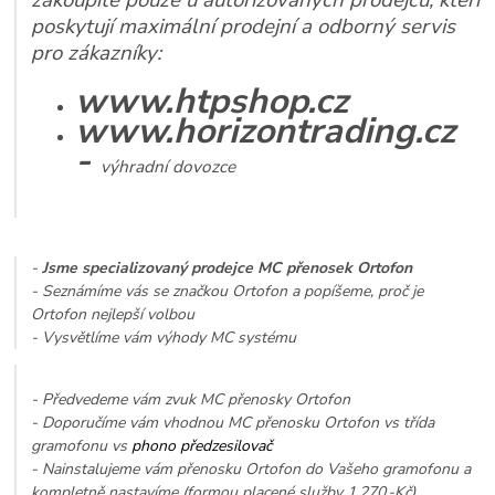
zakoupíte pouze u autorizovaných prodejců, kteří
poskytují maximální prodejní a odborný servis
pro zákazníky:
www.htpshop.cz
www.horizontrading.cz
-
výhradní dovozce
-
Jsme specializovaný prodejce MC přenosek Ortofon
- Seznámíme vás se značkou Ortofon a popíšeme, proč je
Ortofon nejlepší volbou
- Vysvětlíme vám výhody MC systému
- Předvedeme vám zvuk MC přenosky Ortofon
- Doporučíme vám vhodnou MC přenosku Ortofon vs třída
gramofonu vs
phono předzesilovač
- Nainstalujeme vám přenosku Ortofon do Vašeho gramofonu a
kompletně nastavíme (formou placené služby 1.270,-Kč)