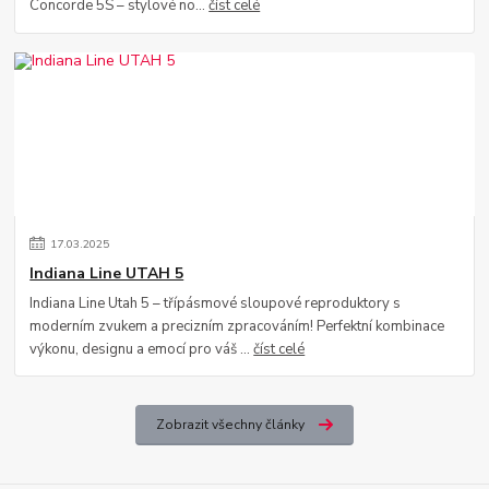
Concorde 5S – stylové no...
číst celé
17
.
03
.
2025
Indiana Line UTAH 5
Indiana Line Utah 5 – třípásmové sloupové reproduktory s
moderním zvukem a precizním zpracováním! Perfektní kombinace
výkonu, designu a emocí pro váš ...
číst celé
Zobrazit všechny články