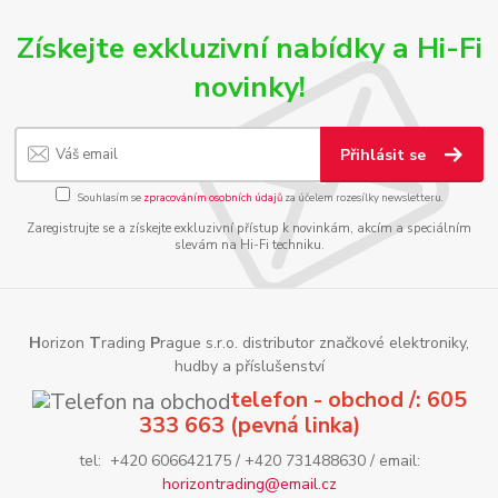
Získejte exkluzivní nabídky a Hi-Fi
novinky!
Přihlásit se
Souhlasím se
zpracováním osobních údajů
za účelem rozesílky newsletteru.
Zaregistrujte se a získejte exkluzivní přístup k novinkám, akcím a speciálním
slevám na Hi-Fi techniku.
H
orizon
T
rading
P
rague s.r.o. distributor značkové elektroniky,
hudby a příslušenství
telefon - obchod /: 605
333 663 (pevná linka)
tel: +420 606642175 / +420 731488630 / email:
horizontrading@email.cz