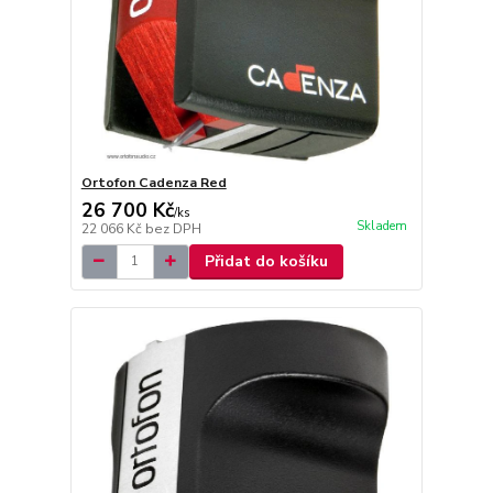
Ortofon Cadenza Red
26 700 Kč
/
ks
Skladem
22 066 Kč
bez DPH
Přidat do košíku