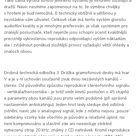
Také sama výroba tohoto jemného systému je mnohem složitější a
dražší. Navíc nesmíme zapomenout na to, že výměna chvějky
s hrotem je buď nemožná, či technicky obtížná a většinou ji
nezvládne sám uživatel. Celkově však má tento systém gloriolu
audiofilní kvality a je mnohými preferován, je však systémem pro
znalejší posluchače, kteří nejenže jsou schopni ocenit kvalitnější,
precizněji vykreslenou reprodukci odpovídající vyšším nákladům,
ale i zvládnout poněkud složitější provoz vyžadující větší ohledy a
znalosti oboru.
Drobná technická odbočka 3: Drážka gramofonové desky má tvar
V a je v ní uchován současně zvuk dvou nezávislých kanálů –
stereo. Od původního způsobu reprodukce stereofonního signálu
- vertikála/horizontála - je totiž směr kmitů pootočen o 45 stupňů
a parametry obou kanálů jsou proto velmi podobné (při správně
nastaveném antiskatingu). Jeden hrot tedy sleduje dvě odlišná
zvlnění, navíc jde o analogový signál, kde z ničeho nejsou „pouze“
odebírány vzorky, kde všechno je původní a relativně úplné, nic
není komprimováno a vlastně zde ani neexistuje striktně
vymezený strop 20 kHz, známý z CD nahrávek. Kromě reprodukce