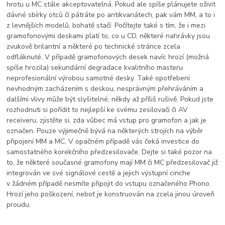
hrotu u MC stále akceptovatelná. Pokud ale spíše plánujete oživit
dávné sbírky otců či pátráte po antikvariátech, pak vám MM, a to i
z levnějších modelů, bohatě stačí. Počítejte také s tím, že i mezi
gramofonovými deskami platí to, co u CD, některé nahrávky jsou
zvukově brilantní a některé po technické stránce zcela
odfláknuté. V případě gramofonových desek navíc hrozí (možná
spíše hrozila) sekundární degradace kvalitního masteru
neprofesionální výrobou samotné desky. Také opotřebení
nevhodným zacházením s deskou, nesprávným přehráváním a
dalšími vlivy může být slyšitelné, někdy až příliš rušivě. Pokud jste
rozhodnuti si pořídit to nejlepší ke svému zesilovači či AV
receiveru, zjistěte si, zda vůbec má vstup pro gramofon a jak je
označen. Pouze výjimečně bývá na některých strojích na výběr
připojení MM a MC. V opačném případě vás čeká investice do
samostatného korekčního předzesilovače. Dejte si také pozor na
to, že některé současné gramofony mají MM či MC předzesilovač již
integrován ve své signálové cestě a jejich výstupní cinche
v žádném případě nesmíte připojit do vstupu označeného Phono.
Hrozí jeho poškození, neboť je konstruován na zcela jinou úroveň
proudu.