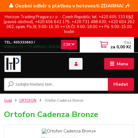
👤 Osobní odběr s platbou v hotovosti ZDARMA! 🎶
Horizon Trading Prague s.r.o. - Czech Republic, tel: +420 605 333 663
(pevná-obchod), +420 606 642 175, +420 731 488 630, +420 604 262
062, open: Po,St: 9.00-16.30 ++ Út,Čt: 9.00-18.00 ++ Pá: 9.00-15.00
hodin
0
ks
TEL.: 605333663 /
CZK
za
0,00 Kč
606642175 / 731488630 / 604262062
Menu
Hledat
Úvod
ORTOFON
Ortofon Cadenza Bronze
Ortofon Cadenza Bronze