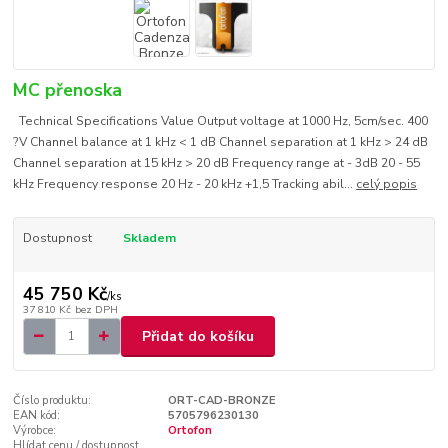
MC přenoska
Technical Specifications Value Output voltage at 1000 Hz, 5cm/sec. 400
?V Channel balance at 1 kHz < 1 dB Channel separation at 1 kHz > 24 dB
Channel separation at 15 kHz > 20 dB Frequency range at - 3dB 20 - 55
kHz Frequency response 20 Hz - 20 kHz +1,5 Tracking abil...
celý popis
Dostupnost
Skladem
45 750 Kč
/
ks
37 810 Kč
bez DPH
Přidat do košíku
Číslo produktu:
ORT-CAD-BRONZE
EAN kód:
5705796230130
Výrobce:
Ortofon
Hlídat cenu / dostupnost