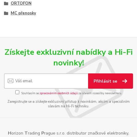
ORTOFON
MC přenosky
Získejte exkluzivní nabídky a Hi-Fi
novinky!
Přihlásit se
Souhlasím se
zpracováním osobních údajů
za účelem rozesílky newsletteru.
Zaregistrujte se a získejte exkluzivní přístup k novinkám, akcím a speciálním
slevám na Hi-Fi techniku.
H
orizon
T
rading
P
rague s.r.o. distributor značkové elektroniky,