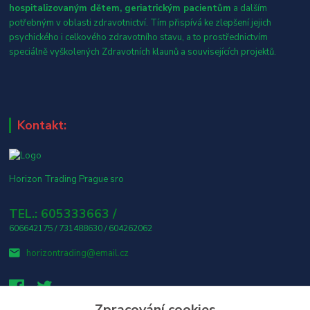
hospitalizovaným dětem, geriatrickým pacientům
a dalším
potřebným v oblasti zdravotnictví. Tím přispívá ke zlepšení jejich
psychického i celkového zdravotního stavu, a to prostřednictvím
speciálně vyškolených Zdravotních klaunů a souvisejících projektů.
Kontakt:
Horizon Trading Prague sro
TEL.: 605333663 /
606642175 / 731488630 / 604262062
horizontrading@email.cz
Zpracování cookies