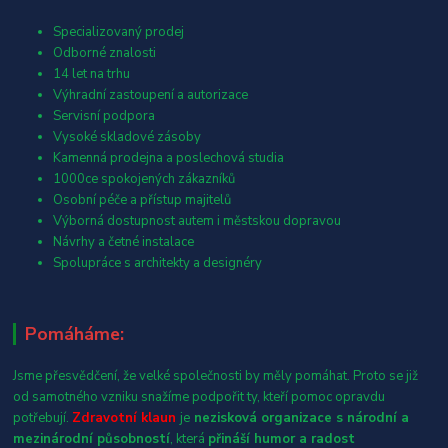
Specializovaný prodej
Odborné znalosti
14 let na trhu
Výhradní zastoupení a autorizace
Servisní podpora
Vysoké skladové zásoby
Kamenná prodejna a poslechová studia
1000ce spokojených zákazníků
Osobní péče a přístup majitelů
Výborná dostupnost autem i městskou dopravou
Návrhy a četné instalace
Spolupráce s architekty a designéry
Pomáháme:
Jsme přesvědčení, že velké společnosti by měly pomáhat. Proto se již
od samotného vzniku snažíme podpořit ty, kteří pomoc opravdu
potřebují.
Zdravotní klaun
je
nezisková organizace s národní a
mezinárodní působností
, která
přináší humor a radost