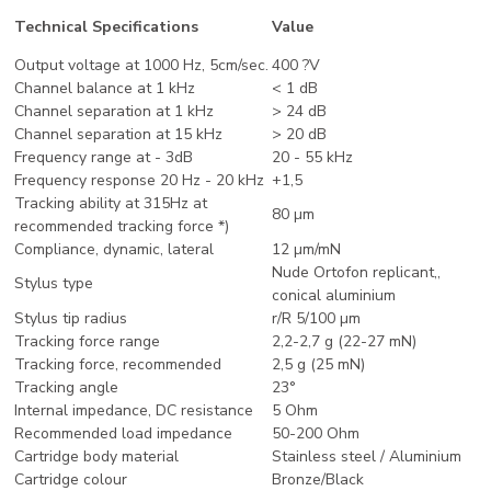
Technical Specifications
Value
Output voltage at 1000 Hz, 5cm/sec.
400 ?V
Channel balance at 1 kHz
< 1 dB
Channel separation at 1 kHz
> 24 dB
Channel separation at 15 kHz
> 20 dB
Frequency range at - 3dB
20 - 55 kHz
Frequency response 20 Hz - 20 kHz
+1,5
Tracking ability at 315Hz at
80 µm
recommended tracking force *)
Compliance, dynamic, lateral
12 µm/mN
Nude Ortofon replicant,,
Stylus type
conical aluminium
Stylus tip radius
r/R 5/100 µm
Tracking force range
2,2-2,7 g (22-27 mN)
Tracking force, recommended
2,5 g (25 mN)
Tracking angle
23°
Internal impedance, DC resistance
5 Ohm
Recommended load impedance
50-200 Ohm
Cartridge body material
Stainless steel / Aluminium
Cartridge colour
Bronze/Black