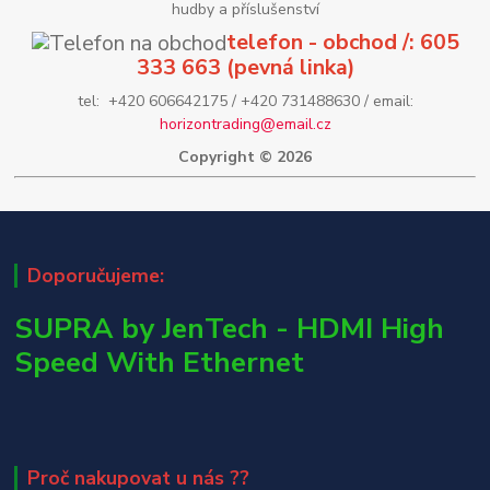
hudby a příslušenství
telefon - obchod /: 605
333 663 (pevná linka)
tel: +420 606642175 / +420 731488630 / email:
horizontrading@email.cz
Copyright © 2026
Doporučujeme:
SUPRA by JenTech - HDMI High
Speed With Ethernet
Proč nakupovat u nás ??