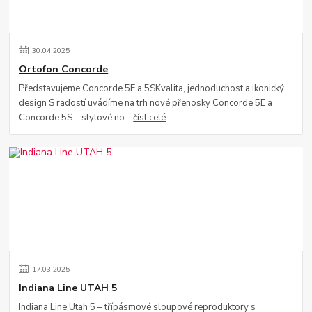
30
.
04
.
2025
Ortofon Concorde
Představujeme Concorde 5E a 5SKvalita, jednoduchost a ikonický
design S radostí uvádíme na trh nové přenosky Concorde 5E a
Concorde 5S – stylové no...
číst celé
17
.
03
.
2025
Indiana Line UTAH 5
Indiana Line Utah 5 – třípásmové sloupové reproduktory s