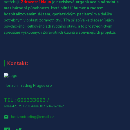
potřebují.
Zdravotní klaun
je
nezisková organizace s národní a
mezinárodní působností
, která
přináší humor a radost
hospitalizovaným dětem, geriatrickým pacientům
a dalším
potřebným v oblasti zdravotnictví. Tím přispívá ke zlepšení jejich
psychického i celkového zdravotního stavu, a to prostřednictvím
speciálně vyškolených Zdravotních klaunů a souvisejících projektů.
Kontakt:
Horizon Trading Prague sro
TEL.: 605333663 /
606642175 / 731488630 / 604262062
horizontrading@email.cz