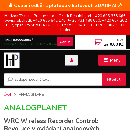
👤 Osobní odběr s platbou v hotovosti ZDARMA! 🎶
Horizon Trading Prague s.r.o. - Czech Republic, tel: +420 605 333 663
(pevná-obchod), +420 606 642 175, +420 731 488 630, +420 604 262
062, open: Po,St: 9.00-16.30 ++ Út,Čt: 9.00-18.00 ++ Pá: 9.00-15.00
hodin
0
ks
TEL.: 605333663 /
CZK
za
0,00 Kč
606642175 / 731488630 / 604262062
Menu
Hledat
Úvod
ANALOGPLANET
ANALOGPLANET
WRC Wireless Recorder Control:
Revoluce v ovládání analogových