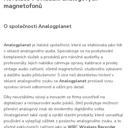
magnetofonů
O společnosti Analogplanet
Analogplanet
je italská společnost, která se etablovala jako lídr
v oblasti analogového audia. Specializuje se na poskytování
komplexních služeb a produktů pro náročné audiofily a
profesionály. Jejich nabídka zahrnuje opravy, kalibrace a prodej
vintage audio zařízení, včetně magnetofonů, studiového vybavení
a dalšího audio příslušenství. S více než desetiletou historií v
oblasti analogového zvuku se
Analogplanet
proslavil svou
vysokou úrovní odbornosti a vášní pro detail.
Díky neustálému vývoji a inovacím se firma soustředí na
digitalizaci a restaurování audio pásků, čímž poskytuje možnost
přenést analogový zvuk do moderního digitálního světa.
Analogplanet také vyvíjí a vyrábí vlastní produkty, které usnadňují
používání a vylepšují zážitek z poslechu analogového zvuku, a to
včetně exkluzivních zařízení jako je
WRC Wireless Recorder