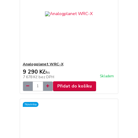
Analogplanet WRC-X
9 290 Kč
/
ks
Skladem
7 678 Kč
bez DPH
Přidat do košíku
Novinka