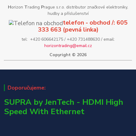
H
orizon
T
rading
P
rague s.r.o. distributor značkové elektroniky,
hudby a příslušenství
telefon - obchod /: 605
333 663 (pevná linka)
tel: +420 606642175 / +420 731488630 / email:
horizontrading@email.cz
Copyright © 2026
Doporučujeme:
SUPRA by JenTech - HDMI High
Speed With Ethernet