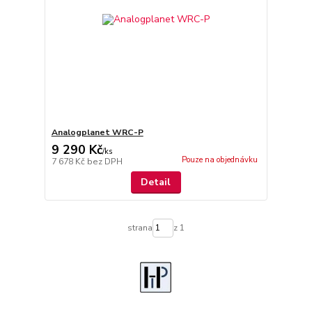
Analogplanet WRC-P
9 290 Kč
/
ks
Pouze na objednávku
7 678 Kč
bez DPH
Detail
strana
z 1