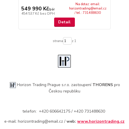
Na dotaz: email:
549 990 Kč
horizontrading@email.cz
/
pár
/ tel.: 731488630
454 537 Kč
bez DPH
Detail
strana
z 1
Horizon Trading Prague s.r.o. zastoupení
THORENS
pro
Českou republiku
telefon: +420 606642175 / +420 731488630
e-mail: horizontrading@email.cz /
web:
www.horizontrading.cz