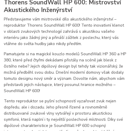
Thorens SoundWall HP 600: Mistrovství
Akustického Inženýrství
Představujeme vám mistrovské dílo akustického inženýrství –
reproduktor Thorens SoundWall HP 600! Tento inovativní klenot
v oblasti zvukových technologií zahrává s akustikou vašeho
interiéru jako žádný jiný a přináší zážitek z poslechu, který vás
vtáhne do světa hudby jako nikdy předtím.
Pamatujete si na magické kouzlo modelů SoundWall HP 360 a HP
380, které před čtyřmi dekádami přistály na scéně jak blesk z
čistého nebe? Jejich dipólový design byl tehdy tak vizionářský, že
možná předběhl svou dobu. Dnešní moderní domovy však dodaly
tomuto designu nový směr a význam. Dovolte nám, abychom vám
představili jejich nástupce, který posunul hranice možného –
SoundWall HP 600!
Tento reproduktor se pyšní schopností vyzařovat zvuk nejen
dopředu, ale i dozadu. Jeho přesně řízené a rovnoměrně
distribuované zvukové vlny vytvářejí v prostoru akustickou
symfonii, která naplní i ty největší poslechové místnosti. Díky své
dipólové charakteristice je SoundWall HP 600 schopný