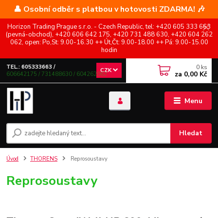
👤 Osobní odběr s platbou v hotovosti ZDARMA! 🎶
Horizon Trading Prague s.r.o. - Czech Republic, tel: +420 605 333 663
(pevná-obchod), +420 606 642 175, +420 731 488 630, +420 604 262
062, open: Po,St: 9.00-16.30 ++ Út,Čt: 9.00-18.00 ++ Pá: 9.00-15.00
hodin
0
ks
TEL.: 605333663 /
CZK
za
0,00 Kč
606642175 / 731488630 / 604262062
Menu
Hledat
Úvod
THORENS
Reprosoustavy
Reprosoustavy