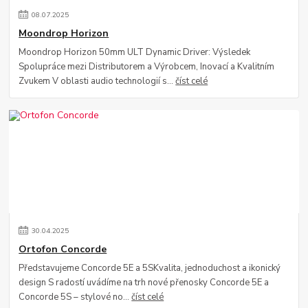
08
.
07
.
2025
Moondrop Horizon
Moondrop Horizon 50mm ULT Dynamic Driver: Výsledek
Spolupráce mezi Distributorem a Výrobcem, Inovací a Kvalitním
Zvukem V oblasti audio technologií s...
číst celé
30
.
04
.
2025
Ortofon Concorde
Představujeme Concorde 5E a 5SKvalita, jednoduchost a ikonický
design S radostí uvádíme na trh nové přenosky Concorde 5E a
Concorde 5S – stylové no...
číst celé