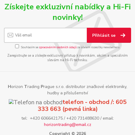
Získejte exkluzivní nabídky a Hi-Fi
novinky!
Přihlásit se
Souhlasím se
zpracováním osobních údajů
za účelem rozesílky newsletteru.
Zaregistrujte se a získejte exkluzivní přístup k novinkám, akcím a speciálním
slevám na Hi-Fi techniku.
H
orizon
T
rading
P
rague s.r.o. distributor značkové elektroniky,
hudby a příslušenství
telefon - obchod /: 605
333 663 (pevná linka)
tel: +420 606642175 / +420 731488630 / email:
horizontrading@email.cz
Copyright © 2026