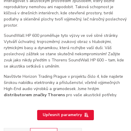
interagovat s akustickým prostředím způsobem, který běžné
reproduktory nemohou ani napodobit. Taková schopnost je
klíčová v dnešních interiérech, kde otevřené prostory, tvrdé
podlahy a skleněné plochy tvoří výjimečný, leč náročný poslechový
prostor.
SoundWall HP 600 proměňuje tyto výzvy ve své silné stránky.
Vytváří úchvatný, trojrozměrný zvukový obraz s hlubokými,
rytmickými basy a dynamikou, která rozhýbe vaší duši. Váš
poslechový zážitek se stane skutečně nekompromisním! Zažijte
zvuk jako nikdy předtím s Thorens SoundWall HP 600 – tam, kde
se akustika setkává s uměním.
Navštivte Horizon Trading Prague v projektu číslo 4, kde najdete
širokou nabídku elektroniky a příslušenství, včetně výjimečných
High-End audio
výrobků a gramodesek. Jsme hrdým
distributorem značky Thorens
pro vaše akustické potřeby.
Upřesnit parametry