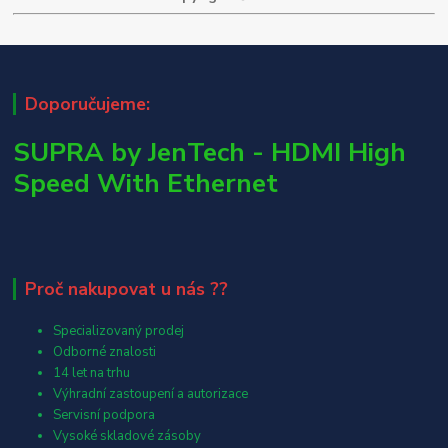
Doporučujeme:
SUPRA by JenTech - HDMI High
Speed With Ethernet
Proč nakupovat u nás ??
Specializovaný prodej
Odborné znalosti
14 let na trhu
Výhradní zastoupení a autorizace
Servisní podpora
Vysoké skladové zásoby