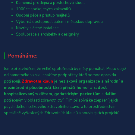
Kamenná prodejna a poslechová studia
1000ce spokojených zákazníků
Osobní péče a přístup majitelů
Výborná dostupnost autem i městskou dopravou
Návrhy a četné instalace
Spolupráce s architekty a designéry
Pomáháme:
Jsme přesvědčení, že velké společnosti by měly pomáhat. Proto se již
od samotného vzniku snažíme podpořit ty, kteří pomoc opravdu
potřebují.
Zdravotní klaun
je
nezisková organizace s národní a
mezinárodní působností
, která
přináší humor a radost
hospitalizovaným dětem, geriatrickým pacientům
a dalším
potřebným v oblasti zdravotnictví. Tím přispívá ke zlepšení jejich
psychického i celkového zdravotního stavu, a to prostřednictvím
speciálně vyškolených Zdravotních klaunů a souvisejících projektů.