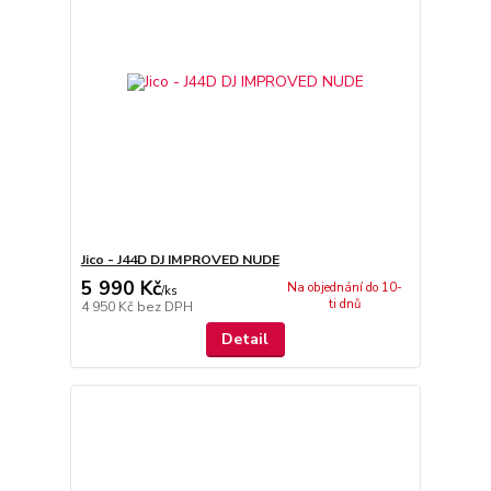
Jico - J44D DJ IMPROVED NUDE
5 990 Kč
Na objednání do 10-
/
ks
ti dnů
4 950 Kč
bez DPH
Detail