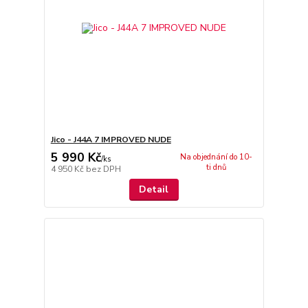
Jico - J44A 7 IMPROVED NUDE
5 990 Kč
Na objednání do 10-
/
ks
ti dnů
4 950 Kč
bez DPH
Detail