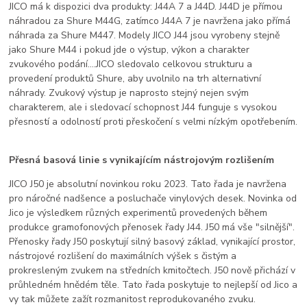
JICO má k dispozici dva produkty: J44A 7 a J44D. J44D je přímou
náhradou za Shure M44G, zatímco J44A 7 je navržena jako přímá
náhrada za Shure M447. Modely JICO J44 jsou vyrobeny stejně
jako Shure M44 i pokud jde o výstup, výkon a charakter
zvukového podání....JICO sledovalo celkovou strukturu a
provedení produktů Shure, aby uvolnilo na trh alternativní
náhrady. Zvukový výstup je naprosto stejný nejen svým
charakterem, ale i sledovací schopnost J44 funguje s vysokou
přesností a odolností proti přeskočení s velmi nízkým opotřebením.
Přesná basová linie s vynikajícím nástrojovým rozlišením
JICO J50 je absolutní novinkou roku 2023. Tato řada je navržena
pro náročné nadšence a posluchače vinylových desek. Novinka od
Jico je výsledkem různých experimentů provedených během
produkce gramofonových přenosek řady J44. J50 má vše "silnější".
Přenosky řady J50 poskytují silný basový základ, vynikající prostor,
nástrojové rozlišení do maximálních výšek s čistým a
prokresleným zvukem na středních kmitočtech. J50 nově přichází v
průhledném hnědém těle. Tato řada poskytuje to nejlepší od Jico a
vy tak můžete zažít rozmanitost reprodukovaného zvuku.