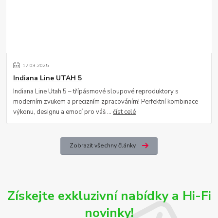
17
.
03
.
2025
Indiana Line UTAH 5
Indiana Line Utah 5 – třípásmové sloupové reproduktory s
moderním zvukem a precizním zpracováním! Perfektní kombinace
výkonu, designu a emocí pro váš ...
číst celé
Zobrazit všechny články
Získejte exkluzivní nabídky a Hi-Fi
novinky!