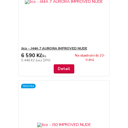
Jico - J44A 7 AURORA IMPROVED NUDE
6 590 Kč
Na objednání do 10-
/
ks
ti dnů
5 446 Kč
bez DPH
Detail
Novinka