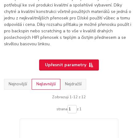
potřebují ke své produkci kvalitní a spolehlivé vybavení. Díky
chytré a kvalitní konstrukci včetně použitých materiálů se jedná o
jednu z nejkvalitnějších přenosek pro DJské použítí vůbec a tomu
odpovídá i cena. Díky rozsahu přítlaku je možné přenosku použít i
pro backspin nebo scratching a to vše v kvalitě drahých
poslechových HIFI přenosek s teplým a čistým přednesem a se
skvělou basovou linkou.
Upřesnit parametry
Nejnovější
Nejlevnější
Nejdražší
Zobrazuji 1-12 z 12
strana
z 1