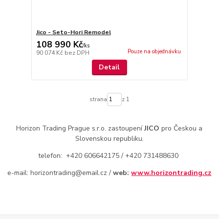
Jico - Seto-Hori Remodel
108 990 Kč
/
ks
Pouze na objednávku
90 074 Kč
bez DPH
Detail
strana
z 1
Horizon Trading Prague s.r.o. zastoupení
JICO
pro Českou a
Slovenskou republiku.
telefon: +420 606642175 / +420 731488630
e-mail: horizontrading@email.cz /
web:
www.horizontrading.cz