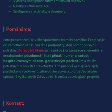
Výborná dostupnost autem i městskou dopravou
Návrhy a četné instalace
Spolupráce s architekty a designéry
Pomáháme:
Jsme přesvědčení, že velké společnosti by měly pomáhat. Proto se již
od samotného vzniku snažíme podpořit ty, kteří pomoc opravdu
potřebují.
Zdravotní klaun
je
nezisková organizace s národní a
mezinárodní působností
, která
přináší humor a radost
hospitalizovaným dětem, geriatrickým pacientům
a dalším
potřebným v oblasti zdravotnictví. Tím přispívá ke zlepšení jejich
psychického i celkového zdravotního stavu, a to prostřednictvím
speciálně vyškolených Zdravotních klaunů a souvisejících projektů.
Kontakt: