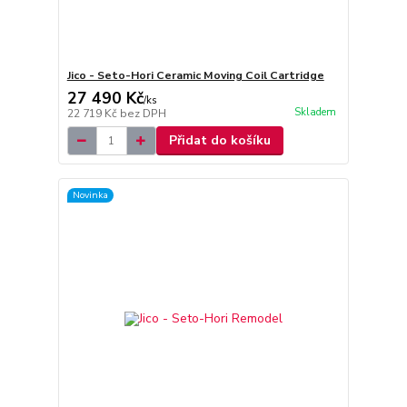
Jico - Seto-Hori Ceramic Moving Coil Cartridge
27 490 Kč
/
ks
Skladem
22 719 Kč
bez DPH
Přidat do košíku
Novinka