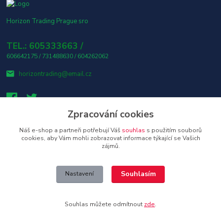
Horizon Trading Prague sro
TEL.: 605333663 /
606642175 / 731488630 / 604262062
horizontrading@email.cz
Zpracování cookies
Náš e-shop a partneři potřebují Váš
souhlas
s použitím souborů
👤 Osobní odběr s platbou v hotovosti ZDARMA! 🎶
cookies, aby Vám mohli zobrazovat informace týkající se Vašich
zájmů.
Upravit sběr cookies.
Souhlasím
Nastavení
Copyright © 2026 Horizon Trading Prague s.r.o. distributor značkové
elektroniky a příslušenství
Souhlas můžete odmítnout
zde
.