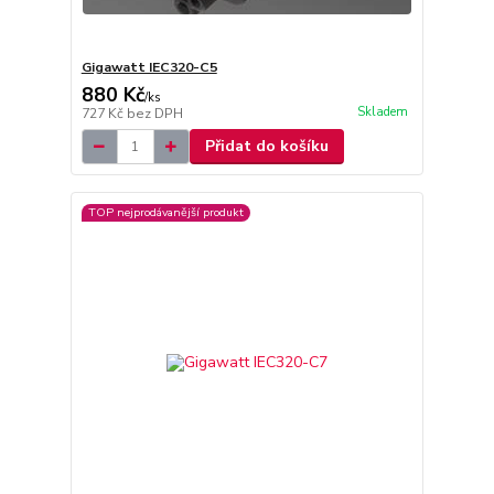
Gigawatt IEC320-C5
880 Kč
/
ks
Skladem
727 Kč
bez DPH
Přidat do košíku
TOP nejprodávanější produkt