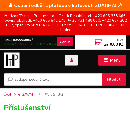
👤 Osobní odběr s platbou v hotovosti ZDARMA! 🎶
Horizon Trading Prague s.r.o. - Czech Republic, tel: +420 605 333 663
(pevná-obchod), +420 606 642 175, +420 731 488 630, +420 604 262
062, open: Po,St: 9.00-16.30 ++ Út,Čt: 9.00-18.00 ++ Pá: 9.00-15.00
hodin
0
ks
TEL.: 605333663 /
CZK
za
0,00 Kč
606642175 / 731488630 / 604262062
Menu
Hledat
Úvod
GIGAWATT
Příslušenství
Příslušenství