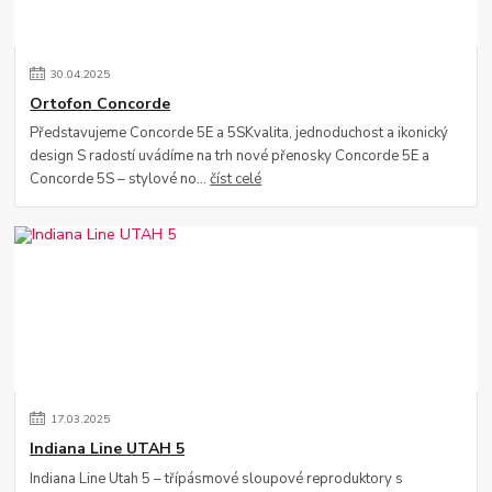
30
.
04
.
2025
Ortofon Concorde
Představujeme Concorde 5E a 5SKvalita, jednoduchost a ikonický
design S radostí uvádíme na trh nové přenosky Concorde 5E a
Concorde 5S – stylové no...
číst celé
17
.
03
.
2025
Indiana Line UTAH 5
Indiana Line Utah 5 – třípásmové sloupové reproduktory s