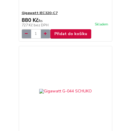
Gigawatt IEC320-C7
880 Kč
/
ks
Skladem
727 Kč
bez DPH
Přidat do košíku