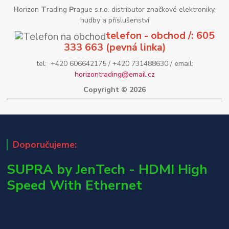
H
orizon
T
rading
P
rague s.r.o. distributor značkové elektroniky,
hudby a příslušenství
telefon - obchod /: 605
333 663 (pevná linka)
tel: +420 606642175 / +420 731488630 / email:
horizontrading@email.cz
Copyright © 2026
Doporučujeme:
SUPRA by JenTech - HDMI High
Speed With Ethernet