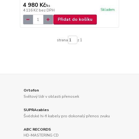
4 980 Kč
/
ks
Skladem
4 116 Kč
bez DPH
Přidat do košíku
strana
z 1
Ortofon
Světový lídr v oblasti přenosek
SUPRAcables
Švédské hi-fi kabely pro dokonalý přenos zvuku
ABC RECORDS
HD-MASTERING CD