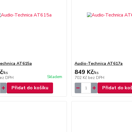
echnica AT615a
Audio-Technica AT617a
č
849 Kč
/
ks
/
ks
Skladem
ez DPH
702 Kč
bez DPH
Přidat do košíku
Přidat do ko