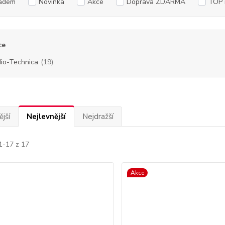
adem
Novinka
Akce
Doprava ZDARMA
TOP 
ce
io-Technica
(19)
jší
Nejlevnější
Nejdražší
1-17 z 17
Akce