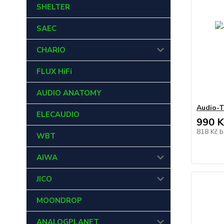
SHELTER
SAEC
CHARIO
FLUX HiFi
AUDIO ANATOMY
Audio-T
ELECAUDIO
990 K
818 Kč
b
WBT
AIWA
JICO
MOONDROP
ANALOGPLANET