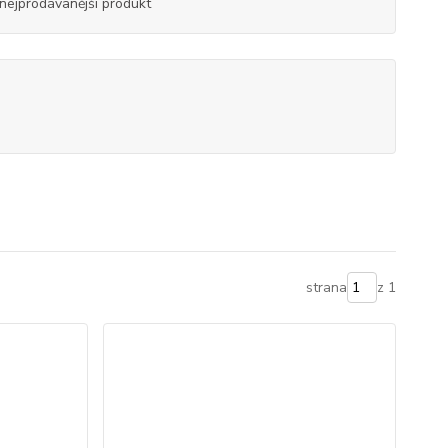
nejprodávanější produkt
strana
z 1