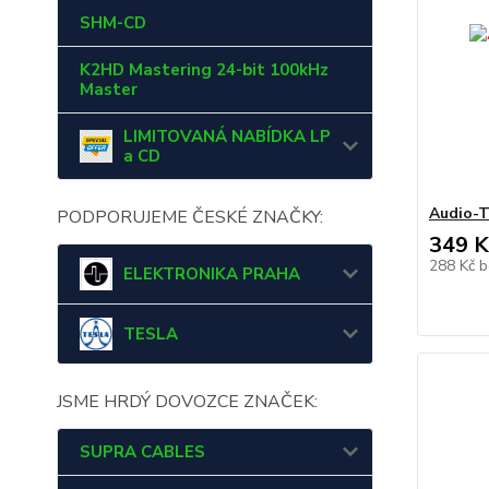
SHM-CD
K2HD Mastering 24-bit 100kHz
Master
LIMITOVANÁ NABÍDKA LP
a CD
Audio-T
PODPORUJEME ČESKÉ ZNAČKY:
349 K
288 Kč
b
ELEKTRONIKA PRAHA
TESLA
JSME HRDÝ DOVOZCE ZNAČEK:
SUPRA CABLES