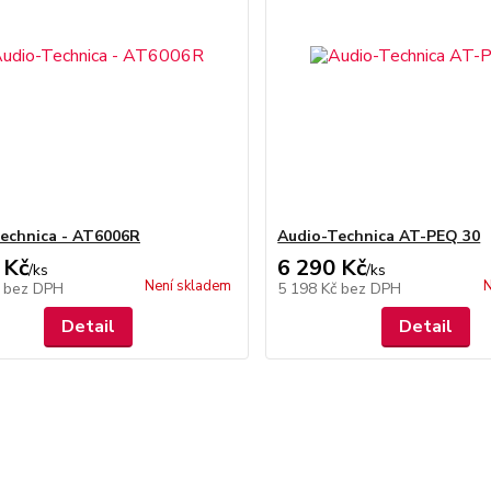
echnica - AT6006R
Audio-Technica AT-PEQ 30
 Kč
6 290 Kč
/
ks
/
ks
Není skladem
N
č
bez DPH
5 198 Kč
bez DPH
Detail
Detail