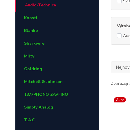
Skl
Audio-Technica
Knosti
Výrob
Blanko
Aud
Sharkwire
Milty
Nejnově
Goldring
Mitchell & Johnson
Zobrazuji 
1877PHONO ZAVFINO
Akce
Simply Analog
T.A.C