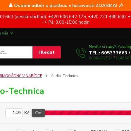
👤 Osobní odběr s platbou v hotovosti ZDARMA! 🎶
5 333 663 (pevná-obchod), +420 606 642 175, +420 731 488 630, +
++ Pá: 9.00-15.00 hodin
o vás
Nevíte si rady? Zavolej
Hledat
TEL.: 605333663 /
606642175 / 73148863
MIMOŘÁDNĚ V NABÍDCE
Audio-Technica
o-Technica
Kč
Od