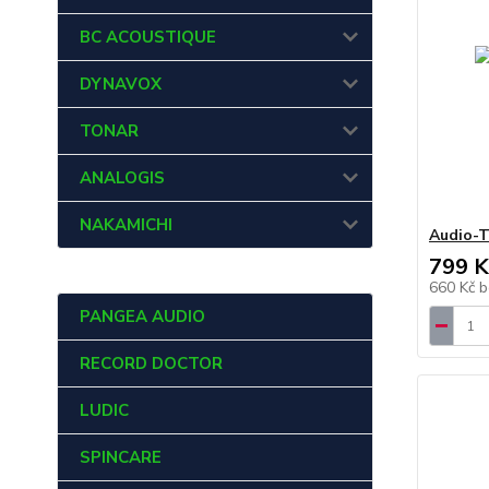
BC ACOUSTIQUE
DYNAVOX
TONAR
ANALOGIS
NAKAMICHI
Audio-T
799 K
660 Kč
b
PANGEA AUDIO
RECORD DOCTOR
LUDIC
SPINCARE