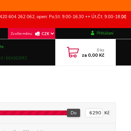
420 604 262 062, open: Po,St: 9.00-16.30 ++ Út,Čt: 9.00-18.00
Přihlášení
CZK
te.
0
ks
za
0,00 Kč
0 / 604262062
Do
Kč