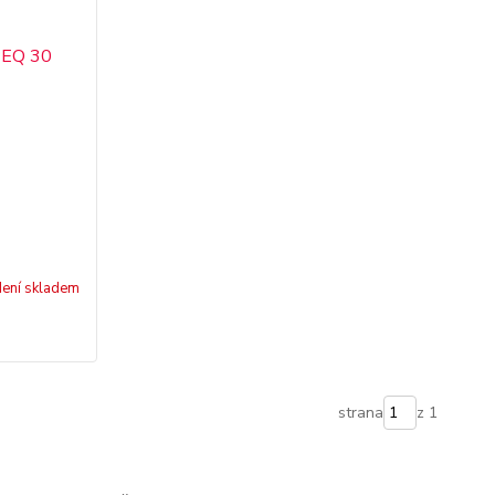
ení skladem
strana
z 1