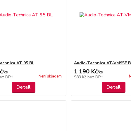
echnica AT 95 BL
Audio-Technica AT-VM95E B
č
1 190 Kč
/
ks
/
ks
Není skladem
N
ez DPH
983 Kč
bez DPH
Detail
Detail