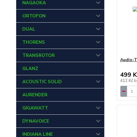
NAGAOKA
ORTOFON
DUAL
THORENS
TRANSROTOR
Audio-T
GLANZ
499 K
412 Kč
b
ACOUSTIC SOLID
AURENDER
GIGAWATT
DYNAVOICE
INDIANA LINE