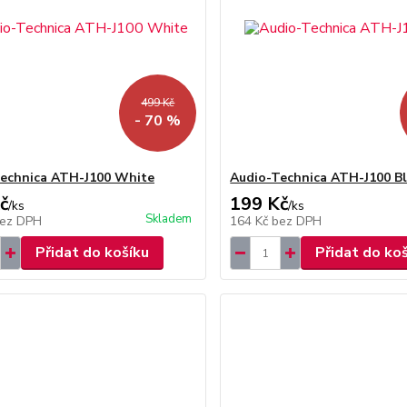
499 Kč
- 70 %
echnica ATH-J100 White
Audio-Technica ATH-J100 B
č
199 Kč
/
ks
/
ks
Skladem
ez DPH
164 Kč
bez DPH
Přidat do košíku
Přidat do ko