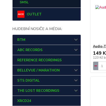
SMSL
OUTLET
HUDEBNÍ NOSIČE A MÉDIA:
RTM
Audio-T
ABC RECORDS
149 K
123 Kč
b
REFERENCE RECORDINGS
BELLEVUE / MARATHON
STS DIGITAL
THE LOST RECORDINGS
XRCD24