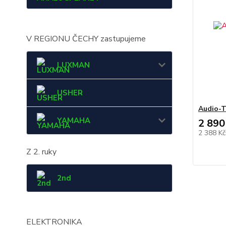
V REGIONU ČECHY zastupujeme
LUXMAN
USHER
Audio-T
YAMAHA
2 890
2 388 K
Z 2. ruky
2nd
ELEKTRONIKA