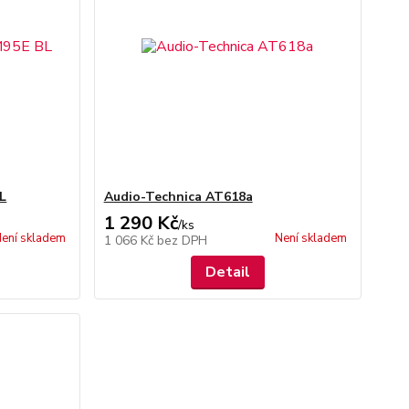
L
Audio-Technica AT618a
1 290 Kč
/
ks
ení skladem
Není skladem
1 066 Kč
bez DPH
Detail