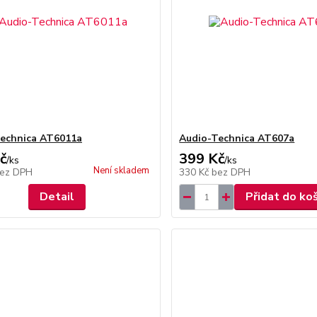
echnica AT6011a
Audio-Technica AT607a
č
399 Kč
/
ks
/
ks
Není skladem
ez DPH
330 Kč
bez DPH
Detail
Přidat do ko