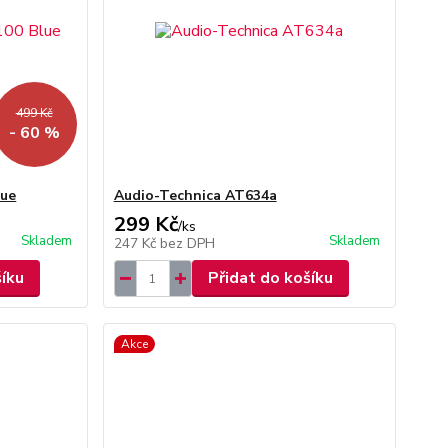
499 Kč
- 60 %
lue
Audio-Technica AT634a
299 Kč
/
ks
Skladem
Skladem
247 Kč
bez DPH
šíku
Přidat do košíku
Akce