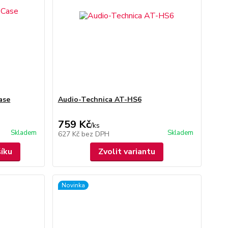
ase
Audio-Technica AT-HS6
759 Kč
/
ks
Skladem
Skladem
627 Kč
bez DPH
šíku
Zvolit variantu
Novinka