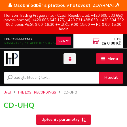
👤 Osobní odběr s platbou v hotovosti ZDARMA! 🎶
Horizon Trading Prague s.r.o. - Czech Republic, tel: +420 605 333 663
(pevná-obchod), +420 606 642 175, +420 731 488 630, +420 604 262
062, open: Po,St: 9.00-16.30 ++ Út,Čt: 9.00-18.00 ++ Pá: 9.00-15.00
hodin
0
ks
TEL.: 605333663 /
CZK
za
0,00 Kč
606642175 / 731488630 / 604262062
Menu
Hledat
Úvod
THE LOST RECORDINGS
CD-UHQ
CD-UHQ
Upřesnit parametry