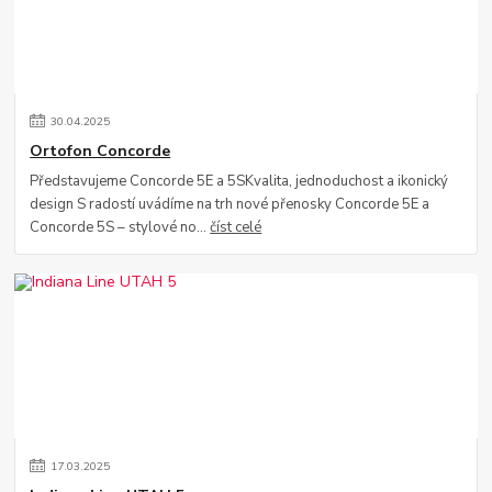
30
.
04
.
2025
Ortofon Concorde
Představujeme Concorde 5E a 5SKvalita, jednoduchost a ikonický
design S radostí uvádíme na trh nové přenosky Concorde 5E a
Concorde 5S – stylové no...
číst celé
17
.
03
.
2025