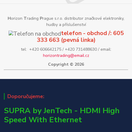
H
orizon
T
rading
P
rague s.r.o. distributor značkové elektroniky,
hudby a příslušenství
telefon - obchod /: 605
333 663 (pevná linka)
tel: +420 606642175 / +420 731488630 / email:
horizontrading@email.cz
Copyright © 2026
Doporučujeme:
SUPRA by JenTech - HDMI High
Speed With Ethernet