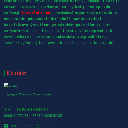
Jsme přesvědčení, že velké společnosti by měly pomáhat. Proto se již
od samotného vzniku snažíme podpořit ty, kteří pomoc opravdu
potřebují.
Zdravotní klaun
je
nezisková organizace s národní a
mezinárodní působností
, která
přináší humor a radost
hospitalizovaným dětem, geriatrickým pacientům
a dalším
potřebným v oblasti zdravotnictví. Tím přispívá ke zlepšení jejich
psychického i celkového zdravotního stavu, a to prostřednictvím
speciálně vyškolených Zdravotních klaunů a souvisejících projektů.
Kontakt:
Horizon Trading Prague sro
TEL.: 605333663 /
606642175 / 731488630 / 604262062
horizontrading@email.cz