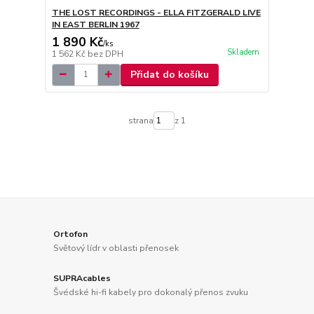
THE LOST RECORDINGS - ELLA FITZGERALD LIVE
IN EAST BERLIN 1967
1 890 Kč
/
ks
Skladem
1 562 Kč
bez DPH
Přidat do košíku
strana
z 1
Ortofon
Světový lídr v oblasti přenosek
SUPRAcables
Švédské hi-fi kabely pro dokonalý přenos zvuku