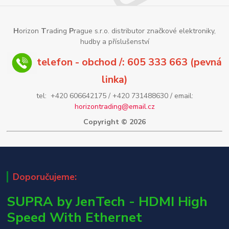
H
orizon
T
rading
P
rague s.r.o. distributor značkové elektroniky,
hudby a příslušenství
telefon - obchod /: 605 333 663 (pevná
linka)
tel: +420 606642175 / +420 731488630 / email:
horizontrading@email.cz
Copyright © 2026
Doporučujeme:
SUPRA by JenTech - HDMI High
Speed With Ethernet