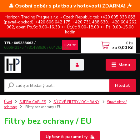
👤 Osobní odběr s platbou v hotovosti ZDARMA! 🎶
Horizon Trading Prague s.r.o. - Czech Republic, tel: +420 605 333 663
(pevná-obchod), +420 606 642 175, +420 731 488 630, +420 604 262
062, open: Po,St: 9.00-16.30 ++ Út,Čt: 9.00-18.00 ++ Pá: 9.00-15.00
hodin
0
ks
TEL.: 605333663 /
CZK
za
0,00 Kč
606642175 / 731488630 / 604262062
Menu
Hledat
Úvod
SUPRA CABLES
SÍŤOVÉ FILTRY / OCHRANY
Síťové filtry /
ochrany
Filtry bez ochrany / EU
Filtry bez ochrany / EU
Upřesnit parametry