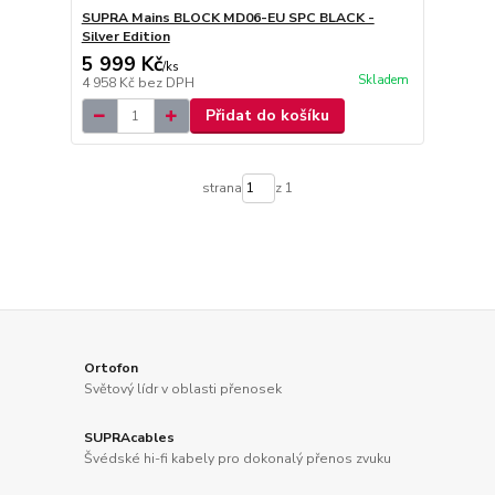
SUPRA Mains BLOCK MD06-EU SPC BLACK -
Silver Edition
5 999 Kč
/
ks
Skladem
4 958 Kč
bez DPH
Přidat do košíku
strana
z 1
Ortofon
Světový lídr v oblasti přenosek
SUPRAcables
Švédské hi-fi kabely pro dokonalý přenos zvuku