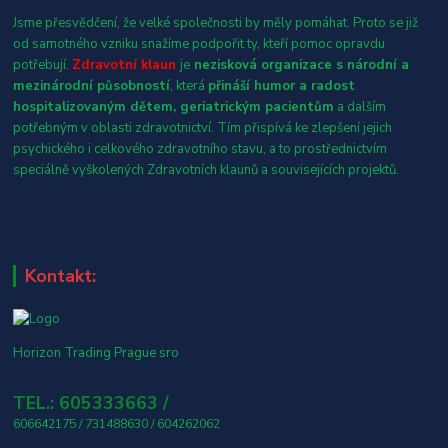
Jsme přesvědčení, že velké společnosti by měly pomáhat. Proto se již
od samotného vzniku snažíme podpořit ty, kteří pomoc opravdu
potřebují.
Zdravotní klaun
je
nezisková organizace s národní a
mezinárodní působností
, která
přináší humor a radost
hospitalizovaným dětem, geriatrickým pacientům
a dalším
potřebným v oblasti zdravotnictví. Tím přispívá ke zlepšení jejich
psychického i celkového zdravotního stavu, a to prostřednictvím
speciálně vyškolených Zdravotních klaunů a souvisejících projektů.
Kontakt:
Horizon Trading Prague sro
TEL.: 605333663 /
606642175 / 731488630 / 604262062