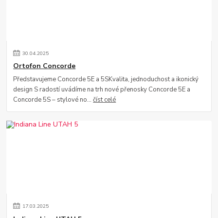
30
.
04
.
2025
Ortofon Concorde
Představujeme Concorde 5E a 5SKvalita, jednoduchost a ikonický
design S radostí uvádíme na trh nové přenosky Concorde 5E a
Concorde 5S – stylové no...
číst celé
17
.
03
.
2025