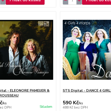
Přidat do košíku
Přidat do ko
ital - ELEONORE PAMEIJER &
STS Digital - DANCE 4 GIR
 ROUSSEAU
č
590 Kč
/
ks
/
ks
Skladem
ez DPH
488 Kč
bez DPH