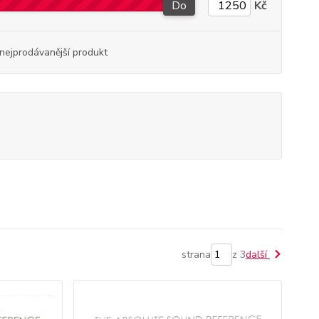
Do
Kč
nejprodávanější produkt
strana
z 3
další