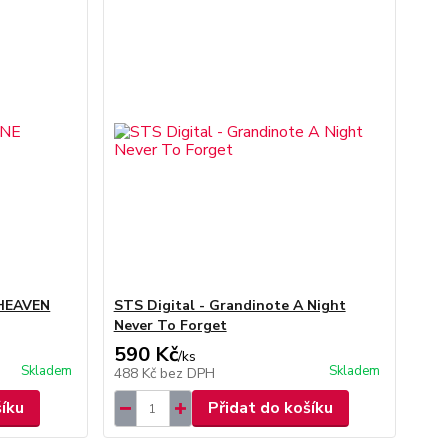
 HEAVEN
STS Digital - Grandinote A Night
Never To Forget
590 Kč
/
ks
Skladem
Skladem
488 Kč
bez DPH
šíku
Přidat do košíku