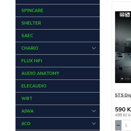
SPINCARE
SHELTER
SAEC
CHARIO
FLUX HiFi
AUDIO ANATOMY
ELECAUDIO
STS Dig
WBT
590 K
AIWA
488 Kč
b
JICO