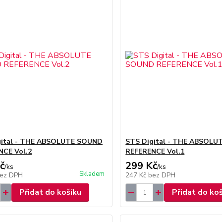
gital - THE ABSOLUTE SOUND
STS Digital - THE ABSOL
NCE Vol.2
REFERENCE Vol.1
č
299 Kč
/
ks
/
ks
Skladem
ez DPH
247 Kč
bez DPH
Přidat do košíku
Přidat do ko