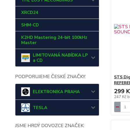
THE LOST RECORDINGS
XRCD24
SHM-CD
K2HD Mastering 24-bit 100kHz
Master
LIMITOVANÁ NABÍDKA LP
a CD
PODPORUJEME ČESKÉ ZNAČKY:
STS Di
REFERE
299 K
ELEKTRONIKA PRAHA
247 Kč
b
TESLA
JSME HRDÝ DOVOZCE ZNAČEK: