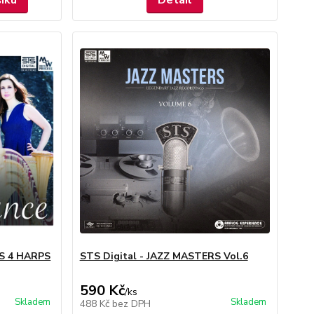
šíku
Detail
LS 4 HARPS
STS Digital - JAZZ MASTERS Vol.6
590 Kč
/
ks
Skladem
Skladem
488 Kč
bez DPH