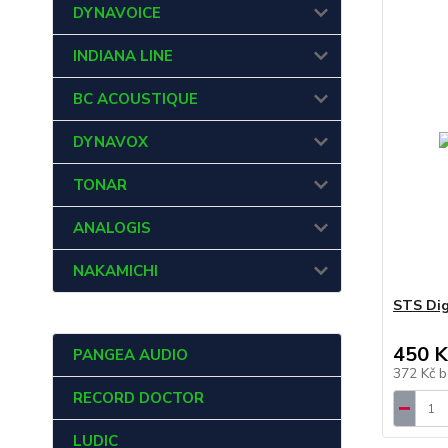
DYNAVOICE
INDIANA LINE
BC ACOUSTIQUE
DYNAVOX
TONAR
ANALOGIS
NAKAMICHI
STS Dig
450 K
PANGEA AUDIO
372 Kč
b
RECORD DOCTOR
LUDIC