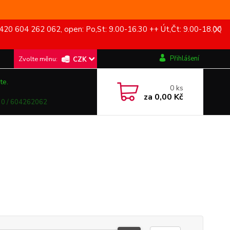
420 604 262 062, open: Po,St: 9.00-16.30 ++ Út,Čt: 9.00-18.00
Přihlášení
CZK
te.
0
ks
za
0,00 Kč
0 / 604262062