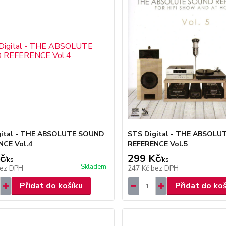
gital - THE ABSOLUTE SOUND
STS Digital - THE ABSOL
NCE Vol.4
REFERENCE Vol.5
č
299 Kč
/
ks
/
ks
Skladem
ez DPH
247 Kč
bez DPH
Přidat do košíku
Přidat do ko