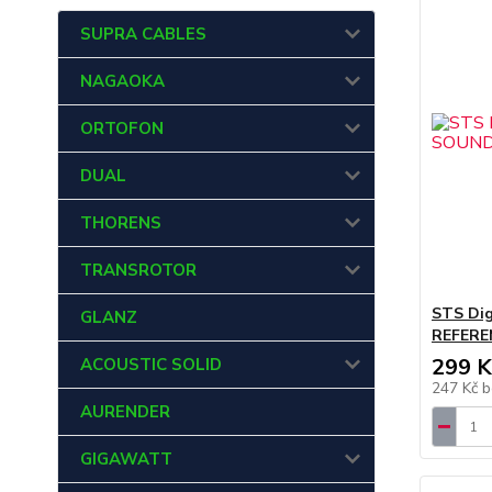
SUPRA CABLES
NAGAOKA
ORTOFON
DUAL
THORENS
TRANSROTOR
STS Di
GLANZ
REFERE
299 K
ACOUSTIC SOLID
247 Kč
b
AURENDER
GIGAWATT