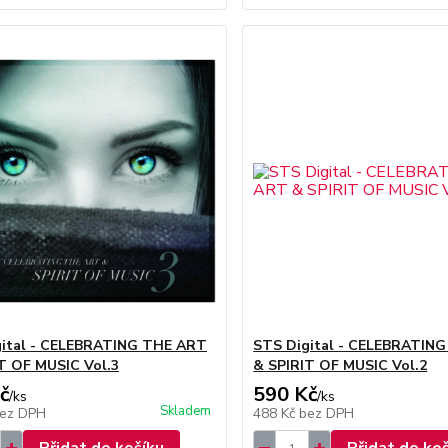
gital - CELEBRATING THE ART
STS Digital - CELEBRATIN
T OF MUSIC Vol.3
& SPIRIT OF MUSIC Vol.2
č
590 Kč
/
ks
/
ks
Skladem
ez DPH
488 Kč
bez DPH