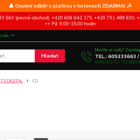
👤 Osobní odběr s platbou v hotovosti ZDARMA! 🎶
5 333 663 (pevná-obchod), +420 606 642 175, +420 731 488 630, +
++ Pá: 9.00-15.00 hodin
o vás
Nevíte si rady? Zavolej
Hledat
TEL.: 605333663 /
606642175 / 73148863
STS DIGITAL
CD