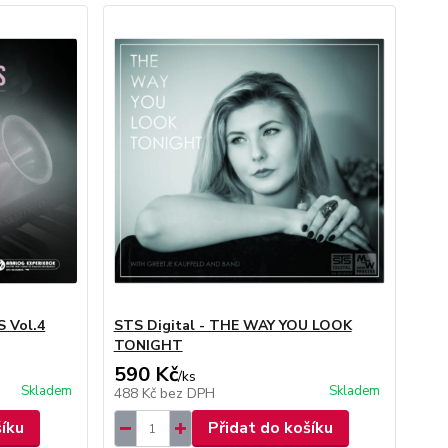
S Vol.4
STS Digital - THE WAY YOU LOOK
TONIGHT
590 Kč
/
ks
Skladem
Skladem
488 Kč
bez DPH
šíku
Přidat do košíku