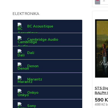
ELEKTRONIKA
BC Acoustique
Cambridge Audio
Dali
Denon
Marantz
STS Dig
Onkyo
RALPH
590 K
488 Kč
b
Sony