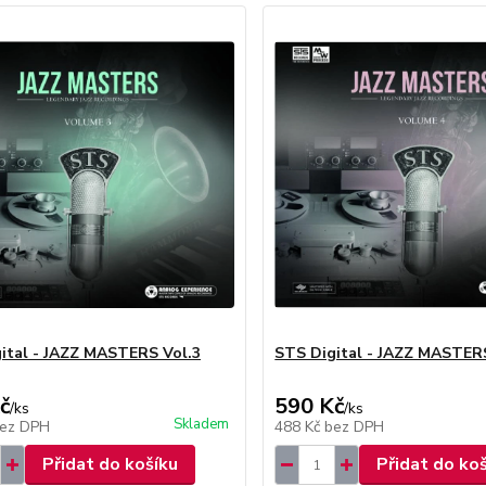
ital - JAZZ MASTERS Vol.3
STS Digital - JAZZ MASTER
č
590 Kč
/
ks
/
ks
Skladem
ez DPH
488 Kč
bez DPH
Přidat do košíku
Přidat do ko