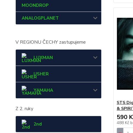
MOONDROP
ANALOGPLANET
V REGIONU ČECHY zastupujeme
LUXMAN
USHER
YAMAHA
STS Di
Z 2. ruky
& SPIRI
590 K
488 Kč
b
2nd