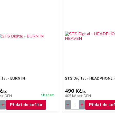
ital - BURN IN
STS Digital - HEADPHONE
č
490 Kč
/
ks
/
ks
Skladem
ez DPH
405 Kč
bez DPH
Přidat do košíku
Přidat do ko