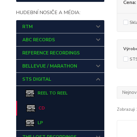
Cena:
HUDEBNÍ NOSIČE A MÉDIA:
Skl
RTM
ABC RECORDS
Výrob
REFERENCE RECORDINGS
STS
BELLEVUE / MARATHON
STS DIGITAL
Nejnově
REEL TO REEL
CD
Zobrazuji 
LP