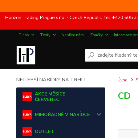
Horizon Trading Prague s.r.o. - Czech Republic, tel: +420 60
O nás
Testy
Napište nám
Značky
Informace pr
NEJLEPŠÍ NABÍDKY NA TRHU:
Úvod
CD
AKCE MĚSÍCE -
ČERVENEC
MIMOŘÁDNĚ V NABÍDCE
OUTLET