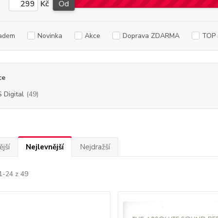
Kč
Od
adem
Novinka
Akce
Doprava ZDARMA
TOP 
ce
 Digital
(49)
jší
Nejlevnější
Nejdražší
1-24 z 49