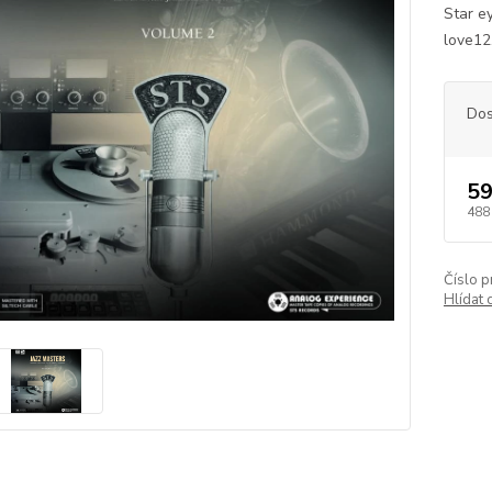
Star e
love12
Dos
59
488
Číslo p
Hlídat 