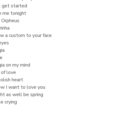
’t get started
h me tonight
k Orpheus
rinha
w a custom to your face
eyes
gia
e
gia on my mind
 of love
olish heart
ow I want to love you
ght as well be spring
se crying