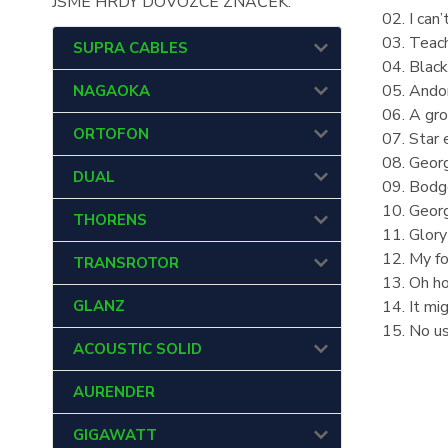
JSME HRDÝ DOVOZCE ZNAČEK:
02. I can
03. Teac
SUPRA CABLES
04. Blac
05. Ando
NAGAOKA
06. A gro
ORTOFON
07. Star 
08. Geor
DUAL
09. Bodg
10. Geor
THORENS
11. Glory
12. My fo
TRANSROTOR
13. Oh h
14. It mi
GLANZ
15. No u
ACOUSTIC SOLID
AURENDER
GIGAWATT