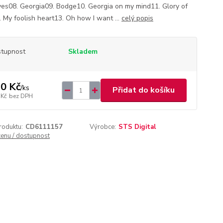
yes08. Georgia09. Bodge10. Georgia on my mind11. Glory of
. My foolish heart13. Oh how I want ...
celý popis
tupnost
Skladem
0 Kč
/
ks
Přidat do košíku
 Kč
bez DPH
roduktu:
CD6111157
Výrobce:
STS Digital
cenu / dostupnost