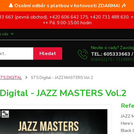
👤 Osobní odběr s platbou v hotovosti ZDARMA! 🎶
5 333 663 (pevná-obchod), +420 606 642 175, +420 731 488 630, +
++ Pá: 9.00-15.00 hodin
o vás
Nevíte si rady? Zavolej
Hledat
TEL.: 605333663 /
606642175 / 73148863
STS DIGITAL
STS Digital - JAZZ MASTERS Vol.2
Digital - JAZZ MASTERS Vol.2
Refe
JAZZ M
Here’s
Black 