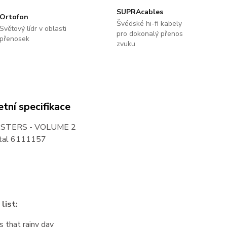
SUPRAcables
Ortofon
Švédské hi-fi kabely
Světový lídr v oblasti
pro dokonalý přenos
přenosek
zvuku
tní specifikace
STERS - VOLUME 2
ital 6111157
list:
s that rainy day