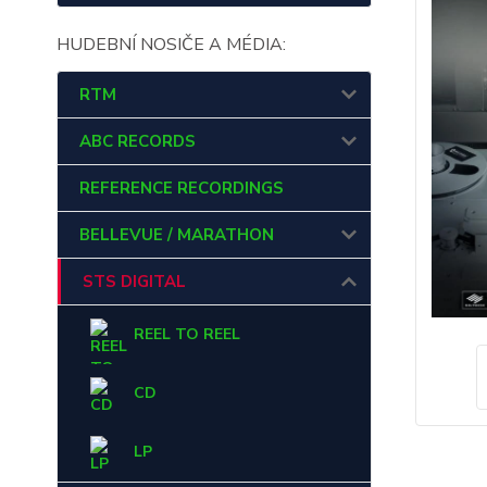
HUDEBNÍ NOSIČE A MÉDIA:
RTM
ABC RECORDS
REFERENCE RECORDINGS
BELLEVUE / MARATHON
STS DIGITAL
REEL TO REEL
CD
LP