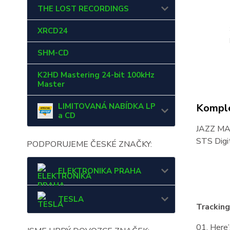
THE LOST RECORDINGS
XRCD24
SHM-CD
K2HD Mastering 24-bit 100kHz
Master
Komple
LIMITOVANÁ NABÍDKA LP
a CD
JAZZ MA
STS Dig
PODPORUJEME ČESKÉ ZNAČKY:
ELEKTRONIKA PRAHA
TESLA
Tracking 
01. Here’