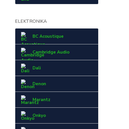
ELEKTRONIKA
BC Acoustique
Cambridge Audio
Dali
Denon
Marantz
Onkyo