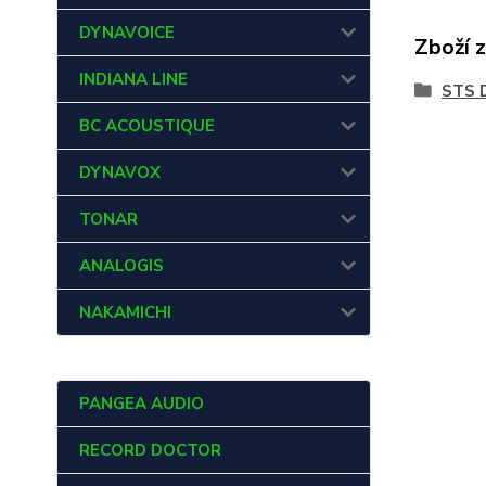
DYNAVOICE
Zboží 
INDIANA LINE
STS 
BC ACOUSTIQUE
DYNAVOX
TONAR
ANALOGIS
NAKAMICHI
PANGEA AUDIO
RECORD DOCTOR