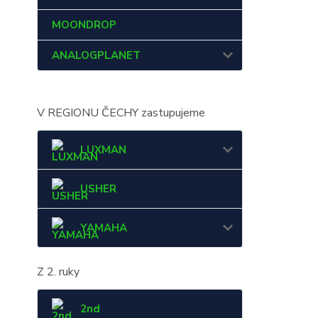
MOONDROP
ANALOGPLANET
V REGIONU ČECHY zastupujeme
LUXMAN
USHER
YAMAHA
Z 2. ruky
2nd