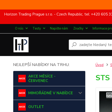
Horizon Trading Prague s.r.o. - Czech Republic, tel: +420 60
O nás
Testy
Napište nám
Značky
Informace pr
NEJLEPŠÍ NABÍDKY NA TRHU:
Úvod
STS 
AKCE MĚSÍCE -
ČERVENEC
MIMOŘÁDNĚ V NABÍDCE
OUTLET