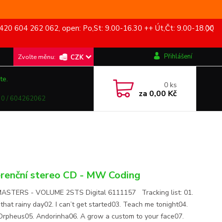
420 604 262 062, open: Po,St: 9.00-16.30 ++ Út,Čt: 9.00-18.00
Přihlášení
CZK
te.
0
ks
za
0,00 Kč
0 / 604262062
renční stereo CD - MW Coding
ASTERS - VOLUME 2STS Digital 6111157 Tracking list: 01.
 that rainy day02. I can’t get started03. Teach me tonight04.
Orpheus05. Andorinha06. A grow a custom to your face07.