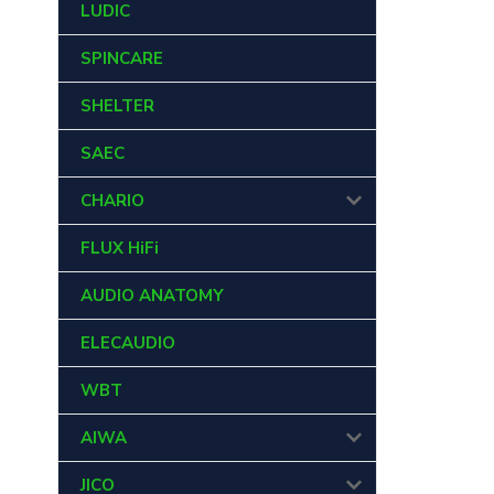
LUDIC
SPINCARE
SHELTER
SAEC
CHARIO
FLUX HiFi
AUDIO ANATOMY
ELECAUDIO
WBT
AIWA
JICO