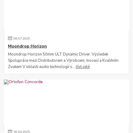
08
.
07
.
2025
Moondrop Horizon
Moondrop Horizon 50mm ULT Dynamic Driver: Výsledek
Spolupráce mezi Distributorem a Výrobcem, Inovací a Kvalitním
Zvukem V oblasti audio technologií s...
číst celé
30
.
04
.
2025