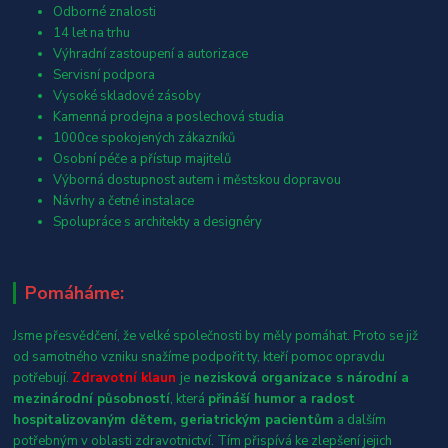
Odborné znalosti
14 let na trhu
Výhradní zastoupení a autorizace
Servisní podpora
Vysoké skladové zásoby
Kamenná prodejna a poslechová studia
1000ce spokojených zákazníků
Osobní péče a přístup majitelů
Výborná dostupnost autem i městskou dopravou
Návrhy a četné instalace
Spolupráce s architekty a designéry
Pomáháme:
Jsme přesvědčení, že velké společnosti by měly pomáhat. Proto se již
od samotného vzniku snažíme podpořit ty, kteří pomoc opravdu
potřebují.
Zdravotní klaun
je
nezisková organizace s národní a
mezinárodní působností
, která
přináší humor a radost
hospitalizovaným dětem, geriatrickým pacientům
a dalším
potřebným v oblasti zdravotnictví. Tím přispívá ke zlepšení jejich