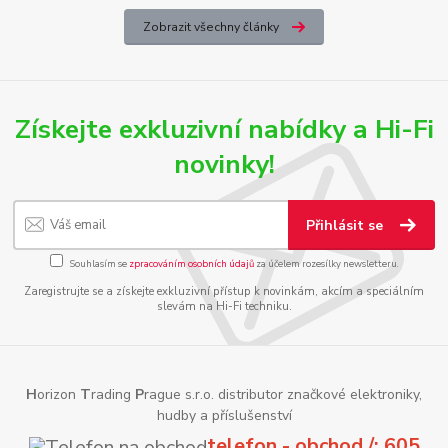
Zobrazit všechny články
Získejte exkluzivní nabídky a Hi-Fi
novinky!
Přihlásit se
Souhlasím se
zpracováním osobních údajů
za účelem rozesílky newsletteru.
Zaregistrujte se a získejte exkluzivní přístup k novinkám, akcím a speciálním
slevám na Hi-Fi techniku.
H
orizon
T
rading
P
rague s.r.o. distributor značkové elektroniky,
hudby a příslušenství
telefon - obchod /: 605