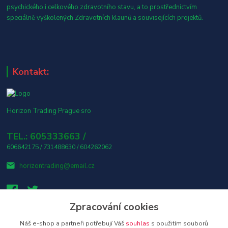
psychického i celkového zdravotního stavu, a to prostřednictvím
speciálně vyškolených Zdravotních klaunů a souvisejících projektů.
Kontakt:
Horizon Trading Prague sro
TEL.: 605333663 /
606642175 / 731488630 / 604262062
horizontrading@email.cz
Zpracování cookies
Náš e-shop a partneři potřebují Váš
souhlas
s použitím souborů