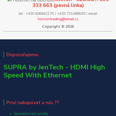
333 663 (pevná linka)
tel: +420 606642175 / +420 731488630 / email:
horizontrading@email.cz
Copyright © 2026
Doporučujeme:
SUPRA by JenTech - HDMI High
Speed With Ethernet
Proč nakupovat u nás ??
Specializovaný prodej