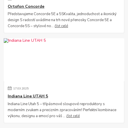
Ortofon Concorde
Představujeme Concorde 5E a 5SKvalita, jednoduchost a ikonický
design S radostí uvádíme na trh nové přenosky Concorde 5E a
Concorde 5S – stylové no...
číst celé
17
.
03
.
2025
Indiana Line UTAH 5
Indiana Line Utah 5 – třípásmové sloupové reproduktory s
moderním zvukem a precizním zpracováním! Perfektní kombinace
výkonu, designu a emocí pro váš ...
číst celé