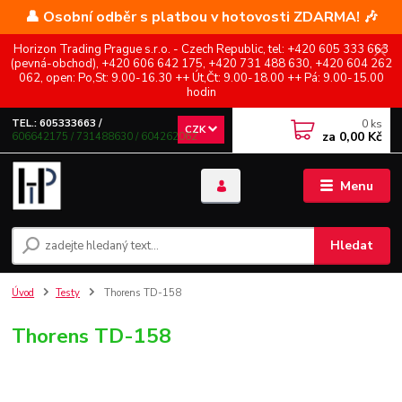
👤 Osobní odběr s platbou v hotovosti ZDARMA! 🎶
Horizon Trading Prague s.r.o. - Czech Republic, tel: +420 605 333 663
(pevná-obchod), +420 606 642 175, +420 731 488 630, +420 604 262
062, open: Po,St: 9.00-16.30 ++ Út,Čt: 9.00-18.00 ++ Pá: 9.00-15.00
hodin
0
ks
TEL.: 605333663 /
CZK
za
0,00 Kč
606642175 / 731488630 / 604262062
Menu
Hledat
Úvod
Testy
Thorens TD-158
Thorens TD-158