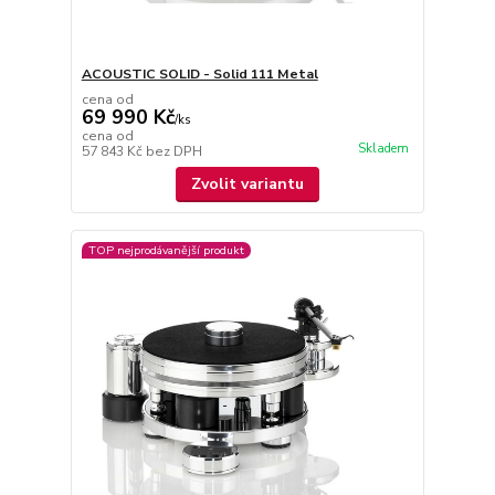
ACOUSTIC SOLID - Solid 111 Metal
cena od
69 990 Kč
/
ks
cena od
Skladem
57 843 Kč
bez DPH
Zvolit variantu
TOP nejprodávanější produkt