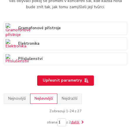
váš obývací pokoj se promění v koncertní sál, kde každá nota
bude znít tak, jak tomu zamýšleli její tvůrci.
Gramofonové přístroje
Elektronika
Příslušenství
Upřesnit parametry
Nejnovější
Nejlevnější
Nejdražší
Zobrazuji 1-24 z 27
strana
z 2
další