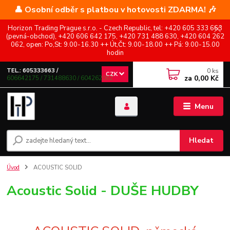
👤 Osobní odběr s platbou v hotovosti ZDARMA! 🎶
Horizon Trading Prague s.r.o. - Czech Republic, tel: +420 605 333 663
(pevná-obchod), +420 606 642 175, +420 731 488 630, +420 604 262
062, open: Po,St: 9.00-16.30 ++ Út,Čt: 9.00-18.00 ++ Pá: 9.00-15.00
hodin
0
ks
TEL.: 605333663 /
CZK
za
0,00 Kč
606642175 / 731488630 / 604262062
Menu
Hledat
Úvod
ACOUSTIC SOLID
Acoustic Solid - DUŠE HUDBY