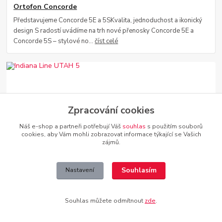
Ortofon Concorde
Představujeme Concorde 5E a 5SKvalita, jednoduchost a ikonický
design S radostí uvádíme na trh nové přenosky Concorde 5E a
Concorde 5S – stylové no...
číst celé
Zpracování cookies
Náš e-shop a partneři potřebují Váš
souhlas
s použitím souborů
cookies, aby Vám mohli zobrazovat informace týkající se Vašich
zájmů.
17
.
03
.
2025
Indiana Line UTAH 5
Souhlasím
Nastavení
Indiana Line Utah 5 – třípásmové sloupové reproduktory s
moderním zvukem a precizním zpracováním! Perfektní kombinace
výkonu, designu a emocí pro váš ...
číst celé
Souhlas můžete odmítnout
zde
.