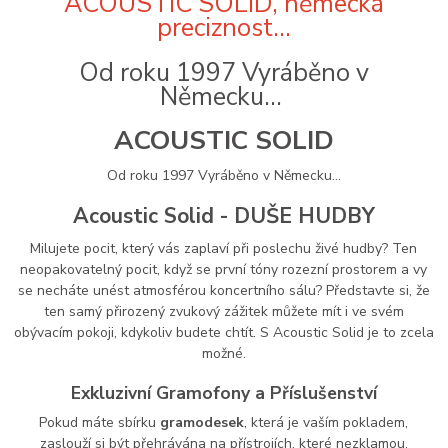
ACOUSTIC SOLID, německá
preciznost...
Od roku 1997 Vyráběno v
Německu...
ACOUSTIC SOLID
Od roku 1997 Vyráběno v Německu...
Acoustic Solid - DUŠE HUDBY
Milujete pocit, který vás zaplaví při poslechu živé hudby? Ten
neopakovatelný pocit, když se první tóny rozezní prostorem a vy
se necháte unést atmosférou koncertního sálu? Představte si, že
ten samý přirozený zvukový zážitek můžete mít i ve svém
obývacím pokoji, kdykoliv budete chtít. S Acoustic Solid je to zcela
možné.
Exkluzivní
Gramofony
a Příslušenství
Pokud máte sbírku
gramodesek
, která je vaším pokladem,
zaslouží si být přehrávána na přístrojích, které nezklamou.