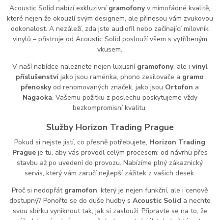
Acoustic Solid nabízí exkluzivní
gramofony
v mimořádné kvalitě,
které nejen že okouzlí svým designem, ale přinesou vám zvukovou
dokonalost. A nezáleží, zda jste audiofil nebo začínající milovník
vinylů – přístroje od Acoustic Solid poslouží všem s vytříbeným
vkusem.
V naší nabídce naleznete nejen luxusní
gramofony
, ale i
vinyl
příslušenství
jako jsou raménka, phono
zesilovače
a
gramo
přenosky
od renomovaných značek, jako jsou
Ortofon
a
Nagaoka
. Vašemu požitku z poslechu poskytujeme vždy
bezkompromisní kvalitu.
Služby Horizon Trading Prague
Pokud si nejste jistí, co přesně potřebujete,
Horizon Trading
Prague
je tu, aby vás provedl celým procesem: od návrhu přes
stavbu až po uvedení do provozu. Nabízíme plný zákaznický
servis, který vám zaručí nejlepší zážitek z vašich desek.
Proč si nedopřát
gramofon
, který je nejen funkční, ale i cenově
dostupný? Ponořte se do duše hudby s
Acoustic Solid
a nechte
svou sbírku vyniknout tak, jak si zaslouží. Připravte se na to, že