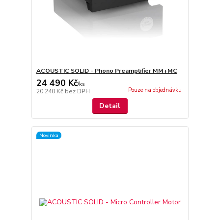
ACOUSTIC SOLID - Phono Preamplifier MM+MC
24 490 Kč
/
ks
Pouze na objednávku
20 240 Kč
bez DPH
Detail
Novinka