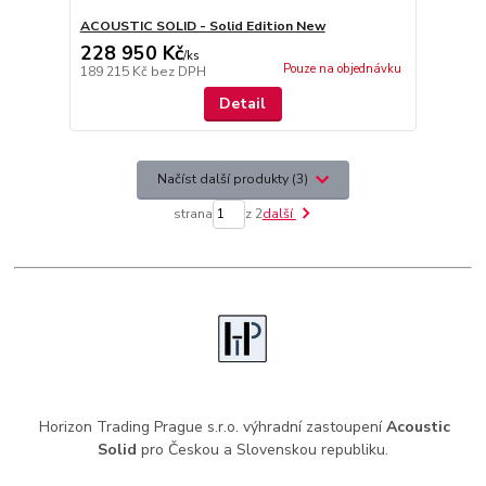
ACOUSTIC SOLID - Solid Edition New
228 950 Kč
/
ks
Pouze na objednávku
189 215 Kč
bez DPH
Detail
Načíst další produkty (3)
strana
z 2
další
Horizon Trading Prague s.r.o. výhradní zastoupení
Acoustic
Solid
pro Českou a Slovenskou republiku.