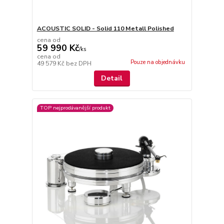
ACOUSTIC SOLID - Solid 110 Metall Polished
cena od
59 990 Kč
/
ks
cena od
Pouze na objednávku
49 579 Kč
bez DPH
Detail
TOP nejprodávanější produkt