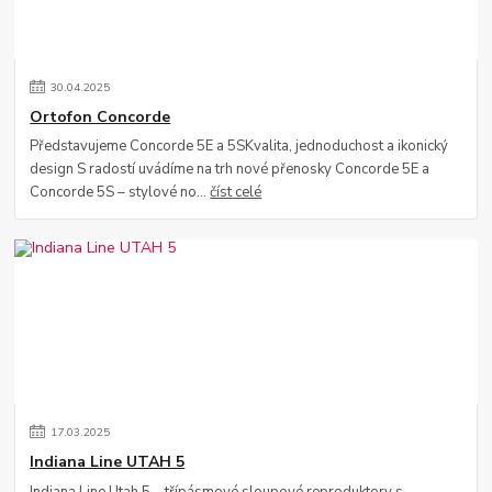
30
.
04
.
2025
Ortofon Concorde
Představujeme Concorde 5E a 5SKvalita, jednoduchost a ikonický
design S radostí uvádíme na trh nové přenosky Concorde 5E a
Concorde 5S – stylové no...
číst celé
17
.
03
.
2025
Indiana Line UTAH 5
Indiana Line Utah 5 – třípásmové sloupové reproduktory s