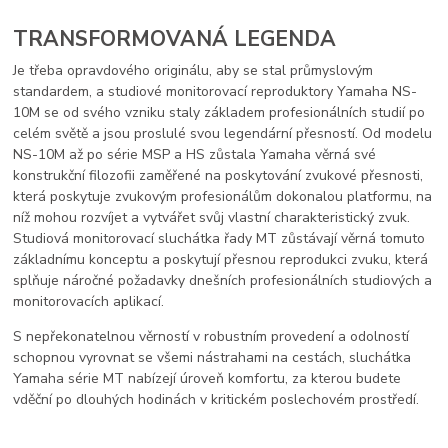
TRANSFORMOVANÁ LEGENDA
Je třeba opravdového originálu, aby se stal průmyslovým
standardem, a studiové monitorovací reproduktory Yamaha NS-
10M se od svého vzniku staly základem profesionálních studií po
celém světě a jsou proslulé svou legendární přesností. Od modelu
NS-10M až po série MSP a HS zůstala Yamaha věrná své
konstrukční filozofii zaměřené na poskytování zvukové přesnosti,
která poskytuje zvukovým profesionálům dokonalou platformu, na
níž mohou rozvíjet a vytvářet svůj vlastní charakteristický zvuk.
Studiová monitorovací sluchátka řady MT zůstávají věrná tomuto
základnímu konceptu a poskytují přesnou reprodukci zvuku, která
splňuje náročné požadavky dnešních profesionálních studiových a
monitorovacích aplikací.
S nepřekonatelnou věrností v robustním provedení a odolností
schopnou vyrovnat se všemi nástrahami na cestách, sluchátka
Yamaha série MT nabízejí úroveň komfortu, za kterou budete
vděční po dlouhých hodinách v kritickém poslechovém prostředí.