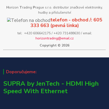
H
orizon
T
rading
P
rague s.r.o. distributor značkové elektroniky,
hudby a příslušenství
telefon - obchod /: 605
333 663 (pevná linka)
tel: +420 606642175 / +420 731488630 / email:
horizontrading@email.cz
Copyright © 2026
Doporučujeme:
SUPRA by JenTech - HDMI High
Speed With Ethernet