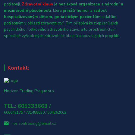
potřebují.
Zdravotní klaun
je
nezisková organizace s národní a
mezinárodní působností
, která
přináší humor a radost
hospitalizovaným dětem, geriatrickým pacientům
a dalším
potřebným v oblasti zdravotnictví. Tím přispívá ke zlepšení jejich
psychického i celkového zdravotního stavu, a to prostřednictvím
speciálně vyškolených Zdravotních klaunů a souvisejících projektů.
Kontakt:
Horizon Trading Prague sro
TEL.: 605333663 /
606642175 / 731488630 / 604262062
horizontrading@email.cz