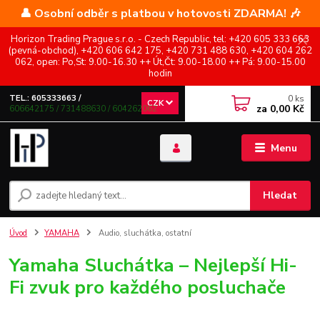
👤 Osobní odběr s platbou v hotovosti ZDARMA! 🎶
Horizon Trading Prague s.r.o. - Czech Republic, tel: +420 605 333 663
(pevná-obchod), +420 606 642 175, +420 731 488 630, +420 604 262
062, open: Po,St: 9.00-16.30 ++ Út,Čt: 9.00-18.00 ++ Pá: 9.00-15.00
hodin
0
ks
TEL.: 605333663 /
CZK
za
0,00 Kč
606642175 / 731488630 / 604262062
Menu
Hledat
Úvod
YAMAHA
Audio, sluchátka, ostatní
Yamaha Sluchátka – Nejlepší Hi-
Fi zvuk pro každého posluchače