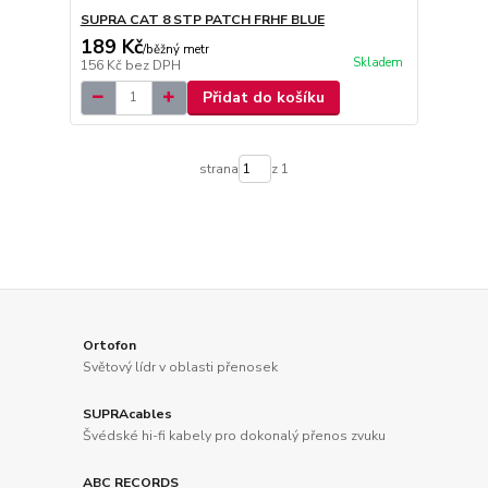
SUPRA CAT 8 STP PATCH FRHF BLUE
189 Kč
/
běžný metr
Skladem
156 Kč
bez DPH
Přidat do košíku
strana
z 1
Ortofon
Světový lídr v oblasti přenosek
SUPRAcables
Švédské hi-fi kabely pro dokonalý přenos zvuku
ABC RECORDS