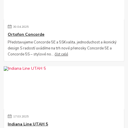
30
.
04
.
2025
Ortofon Concorde
Představujeme Concorde 5E a 5SKvalita, jednoduchost a ikonický
design S radostí uvádíme na trh nové přenosky Concorde 5E a
Concorde 5S – stylové no...
číst celé
17
.
03
.
2025
Indiana Line UTAH 5