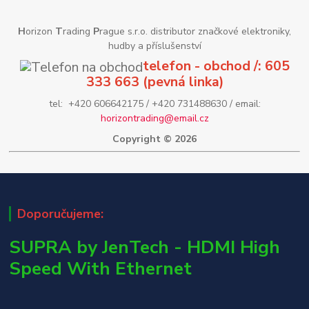
H
orizon
T
rading
P
rague s.r.o. distributor značkové elektroniky,
hudby a příslušenství
telefon - obchod /: 605
333 663 (pevná linka)
tel: +420 606642175 / +420 731488630 / email:
horizontrading@email.cz
Copyright © 2026
Doporučujeme:
SUPRA by JenTech - HDMI High
Speed With Ethernet