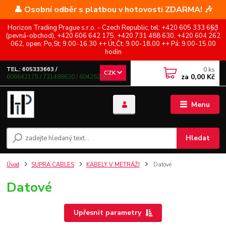
👤 Osobní odběr s platbou v hotovosti ZDARMA! 🎶
Horizon Trading Prague s.r.o. - Czech Republic, tel: +420 605 333 663
(pevná-obchod), +420 606 642 175, +420 731 488 630, +420 604 262
062, open: Po,St: 9.00-16.30 ++ Út,Čt: 9.00-18.00 ++ Pá: 9.00-15.00
hodin
0
ks
TEL.: 605333663 /
CZK
za
0,00 Kč
606642175 / 731488630 / 604262062
Menu
Hledat
Úvod
SUPRA CABLES
KABELY V METRÁŽI
Datové
Datové
Upřesnit parametry