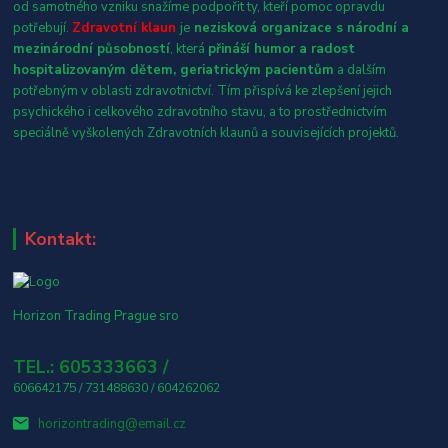
od samotného vzniku snažíme podpořit ty, kteří pomoc opravdu
potřebují.
Zdravotní klaun
je
nezisková organizace s národní a
mezinárodní působností
, která
přináší humor a radost
hospitalizovaným dětem, geriatrickým pacientům
a dalším
potřebným v oblasti zdravotnictví. Tím přispívá ke zlepšení jejich
psychického i celkového zdravotního stavu, a to prostřednictvím
speciálně vyškolených Zdravotních klaunů a souvisejících projektů.
Kontakt:
Horizon Trading Prague sro
TEL.: 605333663 /
606642175 / 731488630 / 604262062
horizontrading@email.cz