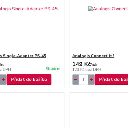
s Single-Adapter PS-45
Analogis Connect it !
149 Kč
/
ks
/
pár
Skladem
z DPH
123 Kč
bez DPH
Přidat do košíku
Přidat do ko