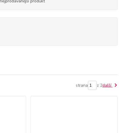
nejprodávanější produkt
strana
z 2
další