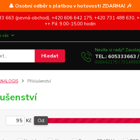
👤 Osobní odběr s platbou v hotovosti ZDARMA! 🎶
5 333 663 (pevná-obchod), +420 606 642 175, +420 731 488 630, +
++ Pá: 9.00-15.00 hodin
o vás
Nevíte si rady? Zavolej
Hledat
TEL.: 605333663 /
606642175 / 73148863
ANALOGIS
Příslušenství
lušenství
Kč
Od