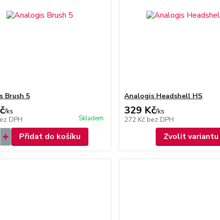
s Brush 5
Analogis Headshell HS
č
329 Kč
/
ks
/
ks
Skladem
ez DPH
272 Kč
bez DPH
Přidat do košíku
Zvolit variantu