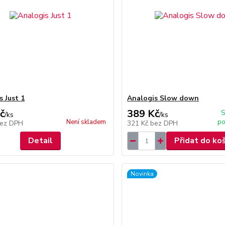
s Just 1
Analogis Slow down
č
389 Kč
S
/
ks
/
ks
Není skladem
po
ez DPH
321 Kč
bez DPH
Detail
Přidat do ko
Novinka