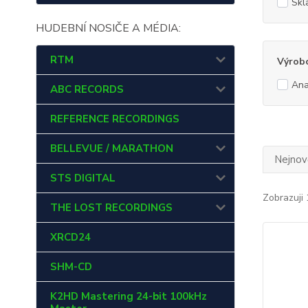
Skl
HUDEBNÍ NOSIČE A MÉDIA:
RTM
Výrob
Ana
ABC RECORDS
REFERENCE RECORDINGS
BELLEVUE / MARATHON
Nejnově
STS DIGITAL
Zobrazuji 
THE LOST RECORDINGS
XRCD24
SHM-CD
K2HD Mastering 24-bit 100kHz