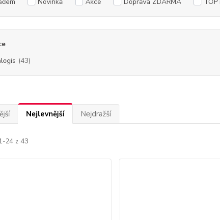
adem
Novinka
Akce
Doprava ZDARMA
TOP 
ce
logis
(43)
jší
Nejlevnější
Nejdražší
1-24 z 43