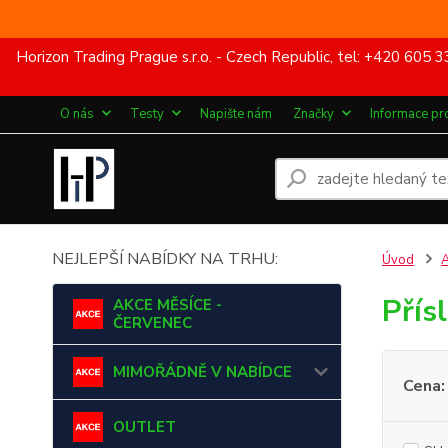
Horizon Trading Prague s.r.o. - Czech Republic, tel: +420 60
O nás
Testy
Napište nám
Značky
Informace pr
NEJLEPŠÍ NABÍDKY NA TRHU:
Úvod
Přís
AKCE MĚSÍCE -
ČERVENEC
MIMOŘÁDNĚ V NABÍDCE
Cena:
OUTLET