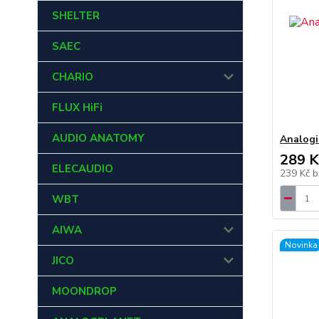
SHELTER
SAEC
CHARIO
FLUX HiFi
AUDIO ANATOMY
Analogi
289 K
ELECAUDIO
239 Kč
b
WBT
AIWA
Novinka
JICO
MOONDROP