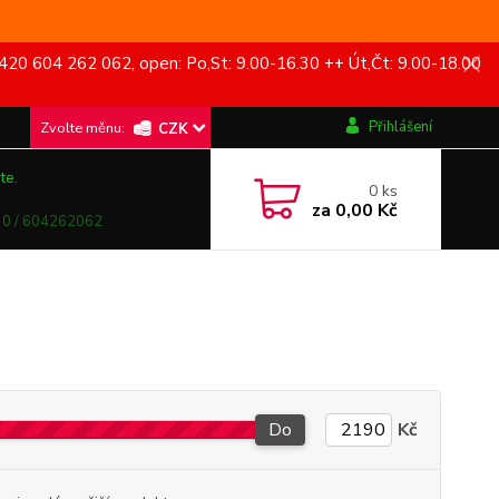
420 604 262 062, open: Po,St: 9.00-16.30 ++ Út,Čt: 9.00-18.00
Přihlášení
CZK
te.
0
ks
za
0,00 Kč
0 / 604262062
Do
Kč