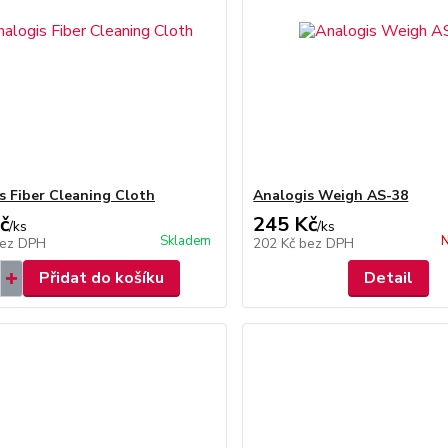
s Fiber Cleaning Cloth
Analogis Weigh AS-38
č
245 Kč
/
ks
/
ks
Skladem
N
ez DPH
202 Kč
bez DPH
Přidat do košíku
Detail