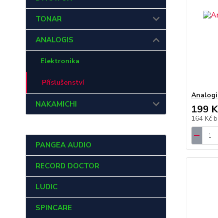
TONAR
ANALOGIS
Elektronika
Příslušenství
Analogi
NAKAMICHI
199 K
164 Kč
b
PANGEA AUDIO
RECORD DOCTOR
LUDIC
SPINCARE