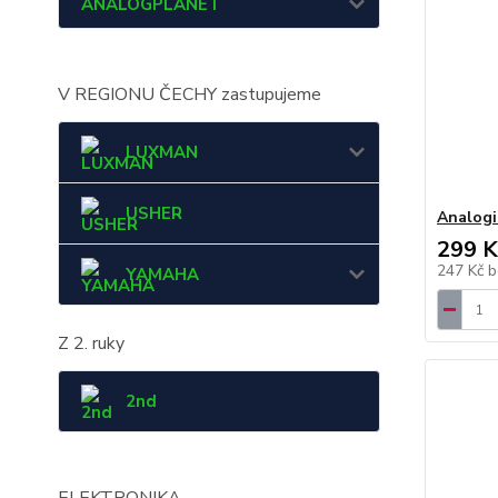
ANALOGPLANET
V REGIONU ČECHY zastupujeme
LUXMAN
USHER
Analogi
299 K
247 Kč
b
YAMAHA
Z 2. ruky
2nd