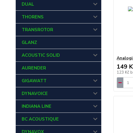
DUAL
THORENS
TRANSROTOR
GLANZ
ACOUSTIC SOLID
Analogi
149 K
AURENDER
123 Kč
b
GIGAWATT
DYNAVOICE
INDIANA LINE
BC ACOUSTIQUE
DYNAVOX