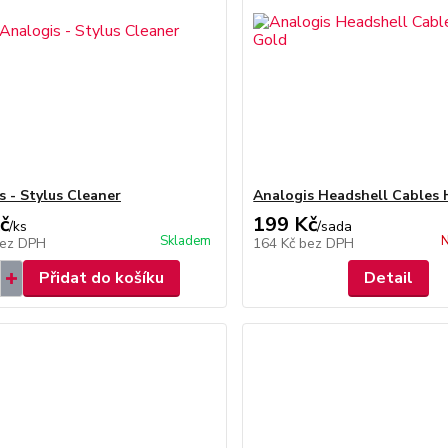
s - Stylus Cleaner
Analogis Headshell Cables
č
199 Kč
/
ks
/
sada
Skladem
N
ez DPH
164 Kč
bez DPH
Přidat do košíku
Detail