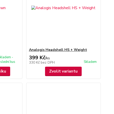
Analogis Headshell HS + Weight
399 Kč
kladem -
/
ks
slední kus
Skladem
330 Kč
bez DPH
šíku
Zvolit variantu