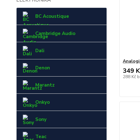
ELEKTRONIKA
BC Acoustique
Cambridge Audio
Dali
Analogi
Denon
349 K
288 Kč
b
Marantz
Onkyo
Sony
Teac