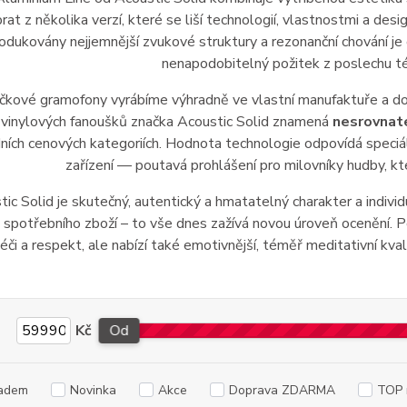
brat z několika verzí, které se liší technologií, vlastnostmi a des
odukovány nejjemnější zvukové struktury a rezonanční chování je
nenapodobitelný požitek z poslechu té
čkové gramofony vyrábíme výhradně ve vlastní manufaktuře a dod
 vinylových fanoušků značka Acoustic Solid znamená
nesrovnate
ních cenových kategoriích. Hodnota technologie odpovídá speciál
zařízení — poutavá prohlášení pro milovníky hudby, kteří 
tic Solid je skutečný, autentický a hmatatelný charakter a indivi
 spotřebního zboží – to vše dnes zažívá novou úroveň ocenění. P
éči a respekt, ale nabízí také emotivnější, téměř meditativní kval
Kč
Od
adem
Novinka
Akce
Doprava ZDARMA
TOP 