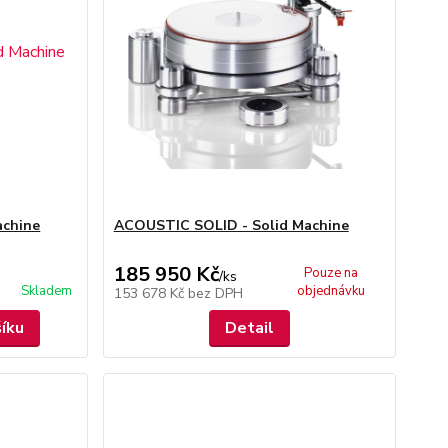
achine
ACOUSTIC SOLID - Solid Machine
185 950 Kč
Pouze na
/
ks
Skladem
objednávku
153 678 Kč
bez DPH
šíku
Detail