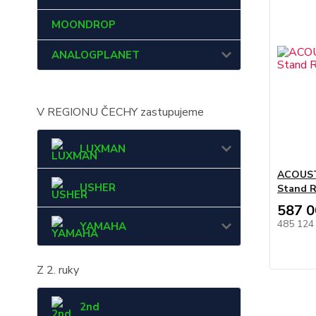
MOONDROP
ANALOGPLANET
V REGIONU ČECHY zastupujeme
LUXMAN
ACOUSTI
USHER
Stand R
587 0
485 124
YAMAHA
Z 2. ruky
2nd