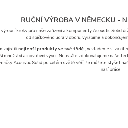
RUČNÍ VÝROBA
V NĚMECKU -
N
 výrobní kroky pro naše zařízení a komponenty Acoustic Solid dr
od špičkového lídra v oboru, vyrábíme a dokončuj
zajistili
nejlepší produkty ve své třídě
, neklademe si za cíl
í množství a inovativní vývoj. Neustále zdokonalujeme naše tech
značky Acoustic Solid po celém světě věří, že můžete slyšet na
naší práce.