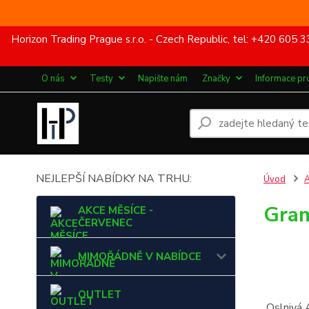
Horizon Trading Prague s.r.o. - Czech Republic, tel: +420 60
O nás
Testy
Napište nám
Značky
Informace pr
NEJLEPŠÍ NABÍDKY NA TRHU:
Úvod
Gram
AKCE MĚSÍCE -
ČERVENEC
MIMOŘÁDNĚ V NABÍDCE
OUTLET
Oslnivá 