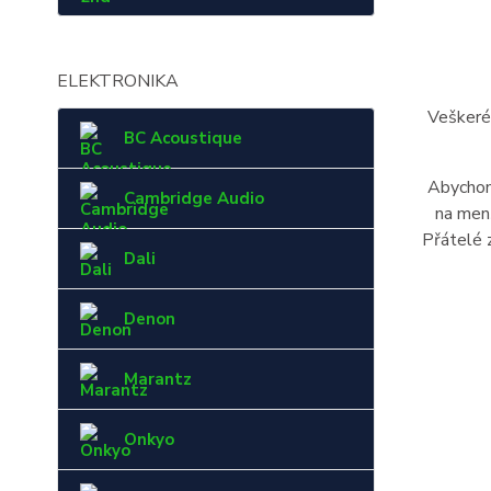
ELEKTRONIKA
Veškeré
BC Acoustique
Abychom 
Cambridge Audio
na menš
Přátelé 
Dali
Denon
Marantz
Onkyo