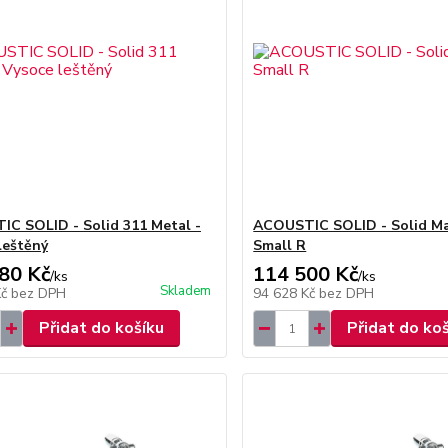
C SOLID - Solid 311 Metal -
ACOUSTIC SOLID - Solid M
leštěný
Small R
80 Kč
114 500 Kč
/
ks
/
ks
Skladem
Kč
bez DPH
94 628 Kč
bez DPH
Přidat do košíku
Přidat do ko