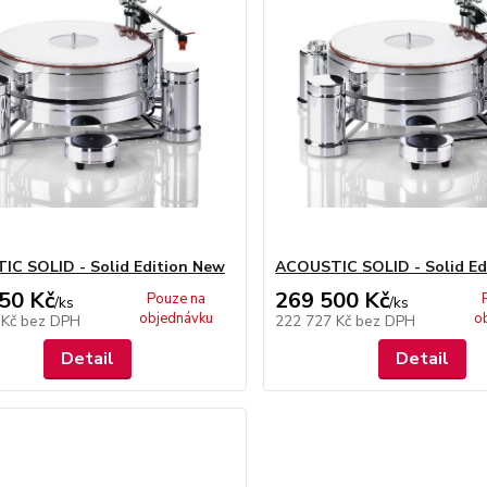
C SOLID - Solid Edition New
ACOUSTIC SOLID - Solid Ed
50 Kč
269 500 Kč
Pouze na
/
ks
/
ks
objednávku
o
 Kč
bez DPH
222 727 Kč
bez DPH
Detail
Detail