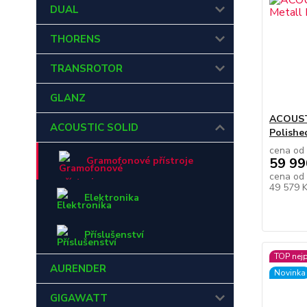
DUAL
THORENS
TRANSROTOR
GLANZ
ACOUSTI
ACOUSTIC SOLID
Polishe
cena od
Gramofonové přístroje
59 99
cena od
49 579 
Elektronika
Příslušenství
TOP nej
AURENDER
Novinka
GIGAWATT