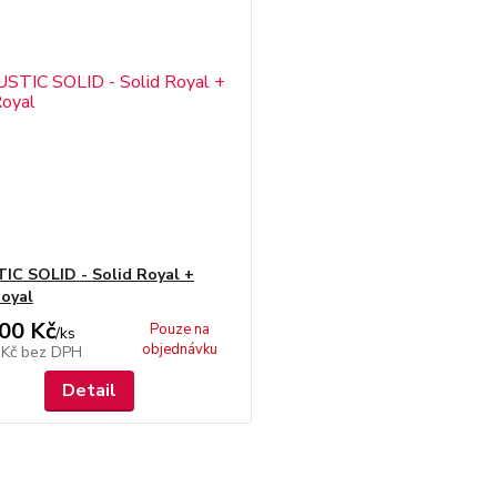
C SOLID - Solid Royal +
oyal
00 Kč
Pouze na
/
ks
objednávku
 Kč
bez DPH
Detail