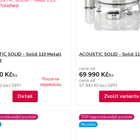
C SOLID - Solid 110 Metall
ACOUSTIC SOLID - Solid 11
d
cena od
0 Kč
69 990 Kč
/
ks
/
ks
Pouze na
cena od
objednávku
Kč
bez DPH
57 843 Kč
bez DPH
Detail
Zvolit variantu
prodávanější produkt
TOP nejprodávanější produkt
Novinka