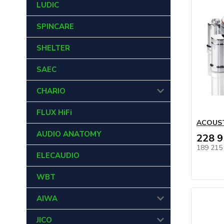
LUDIC
SPINCARE
SHELTER
SAEC
CHARIO
FLUX HiFi
ACOUSTI
AUDIO ANATOMY
228 9
189 215
ELECAUDIO
WBT
AIWA
JICO