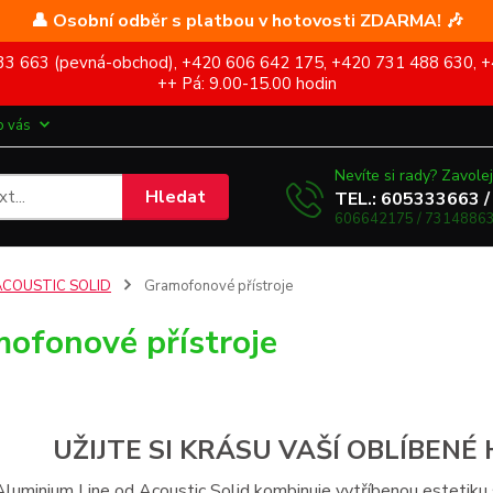
👤 Osobní odběr s platbou v hotovosti ZDARMA! 🎶
5 333 663 (pevná-obchod), +420 606 642 175, +420 731 488 630, +
++ Pá: 9.00-15.00 hodin
o vás
Nevíte si rady? Zavolej
Hledat
TEL.: 605333663 /
606642175 / 73148863
ACOUSTIC SOLID
Gramofonové přístroje
ofonové přístroje
UŽIJTE SI
KRÁSU
VAŠÍ OBLÍBENÉ
Aluminium Line od Acoustic Solid kombinuje vytříbenou estetik