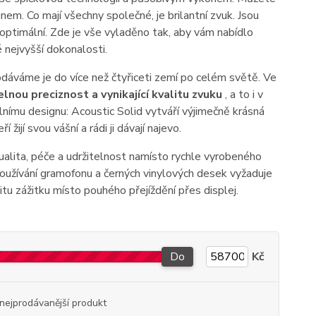
ignem. Co mají všechny společné, je brilantní zvuk. Jsou
 optimální. Zde je vše vyladěno tak, aby vám nabídlo
 nejvyšší dokonalosti.
áváme je do více než čtyřiceti zemí po celém světě. Ve
lnou preciznost a vynikající kvalitu zvuku
, a to i v
nímu designu: Acoustic Solid vytváří výjimečně krásná
žijí svou vášní a rádi ji dávají najevo.
dualita, péče a udržitelnost namísto rychle vyrobeného
oužívání gramofonu a černých vinylových desek vyžaduje
itu zážitku místo pouhého přejíždění přes displej.
Do
Kč
nejprodávanější produkt