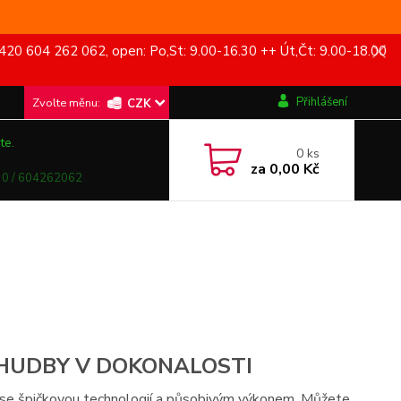
420 604 262 062, open: Po,St: 9.00-16.30 ++ Út,Čt: 9.00-18.00
Přihlášení
CZK
te.
0
ks
za
0,00 Kč
0 / 604262062
 HUDBY V DOKONALOSTI
u se špičkovou technologií a působivým výkonem. Můžete