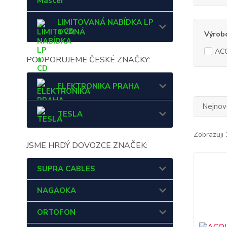
Master
LIMITOVANÁ NABÍDKA LP
a CD
Výrob
AC
PODPORUJEME ČESKÉ ZNAČKY:
ELEKTRONIKA PRAHA
Nejnově
TESLA
Zobrazuji 
JSME HRDÝ DOVOZCE ZNAČEK:
SUPRA CABLES
NAGAOKA
ORTOFON