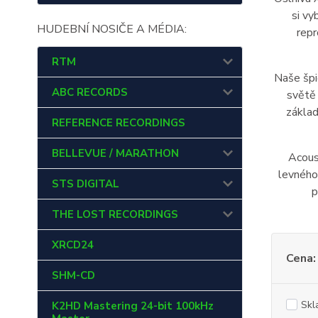
si vy
HUDEBNÍ NOSIČE A MÉDIA:
repr
RTM
Naše špi
ABC RECORDS
světě
základ
REFERENCE RECORDINGS
BELLEVUE / MARATHON
Acous
levného
STS DIGITAL
p
THE LOST RECORDINGS
XRCD24
Cena:
SHM-CD
Skl
K2HD Mastering 24-bit 100kHz