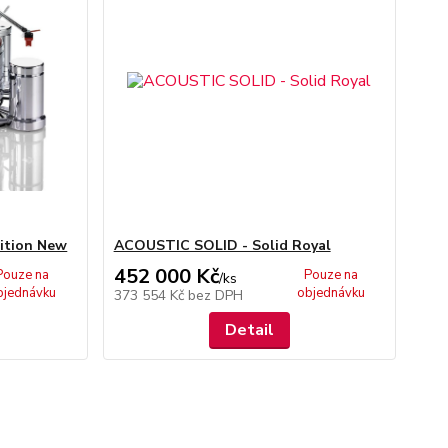
ition New
ACOUSTIC SOLID - Solid Royal
452 000 Kč
Pouze na
Pouze na
/
ks
bjednávku
objednávku
373 554 Kč
bez DPH
Detail