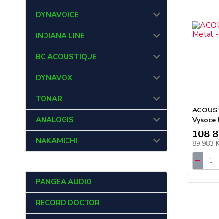
DYNAVOICE
INDIANA LINE
BC ACOUSTIQUE
DYNAVOX
TONAR
ACOUSTI
ANALOGIS
Vysoce 
108 8
NAKAMICHI
89 983 
PANGEA AUDIO
RECORD DOCTOR