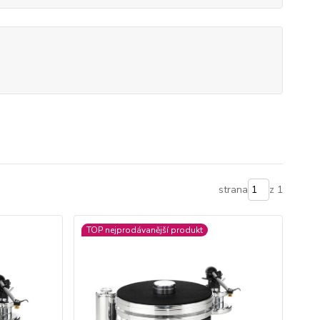
strana
z 1
TOP nejprodávanější produkt