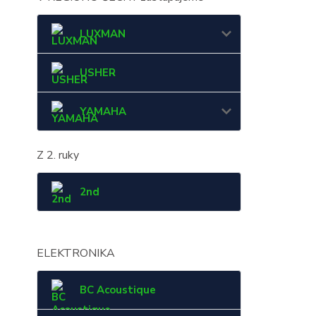
LUXMAN
USHER
YAMAHA
Z 2. ruky
2nd
ELEKTRONIKA
BC Acoustique