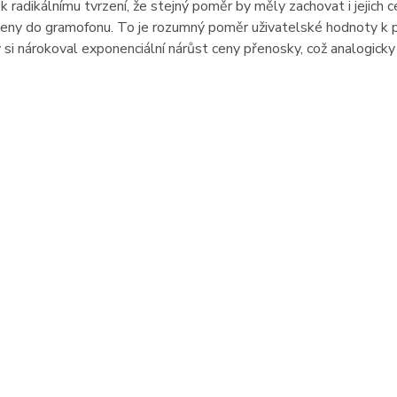
 k radikálnímu tvrzení, že stejný poměr by měly zachovat i jejic
eny do gramofonu. To je rozumný poměr uživatelské hodnoty k p
 si nárokoval exponenciální nárůst ceny přenosky, což analogick