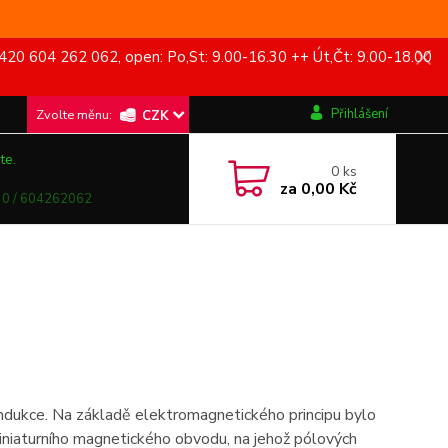
420 604 262 062, open: Po,St: 9.00-16.30 ++ Út,Čt: 9.00-18.00
Přihlášení
CZK
te.
0
ks
za
0,00 Kč
0 / 604262062
indukce. Na základě elektromagnetického principu bylo
iniaturního magnetického obvodu, na jehož pólových