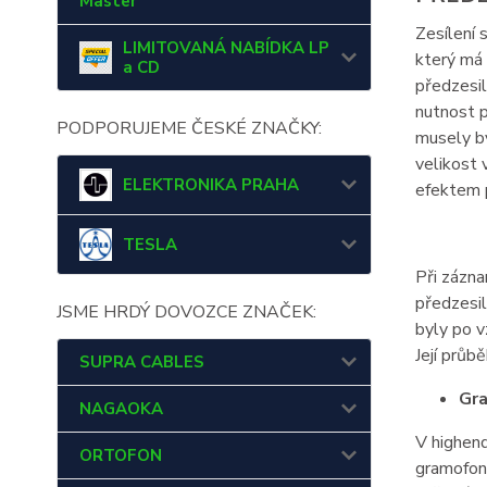
Master
Zesílení 
LIMITOVANÁ NABÍDKA LP
který má 
a CD
předzesil
nutnost p
PODPORUJEME ČESKÉ ZNAČKY:
musely bý
velikost 
ELEKTRONIKA PRAHA
efektem p
TESLA
Při zázn
předzesil
JSME HRDÝ DOVOZCE ZNAČEK:
byly po v
Její průb
SUPRA CABLES
Gra
NAGAOKA
V highend
ORTOFON
gramofonu