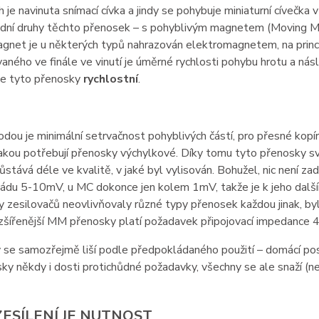
h je navinuta snímací cívka a jindy se pohybuje miniaturní cívečk
adní druhy těchto přenosek – s pohyblivým magnetem (Moving Ma
gnet je u některých typů nahrazován elektromagnetem, na princi
aného ve finále ve vinutí je úměrné rychlosti pohybu hrotu a nás
se tyto přenosky
rychlostní
.
hodou je minimální setrvačnost pohyblivých částí, pro přesné kopíro
 jakou potřebují přenosky výchylkové. Díky tomu tyto přenosky s
stává déle ve kvalitě, v jaké byl vylisován. Bohužel, nic není za
ádu 5-10mV, u MC dokonce jen kolem 1mV, takže je k jeho další
 zesilovačů neovlivňovaly různé typy přenosek každou jinak, by
zšířenější MM přenosky platí požadavek připojovací impedance 
se samozřejmě liší podle předpokládaného použití – domácí posl
ky někdy i dosti protichůdné požadavky, všechny se ale snaží (ne
ESÍLENÍ JE NUTNOST