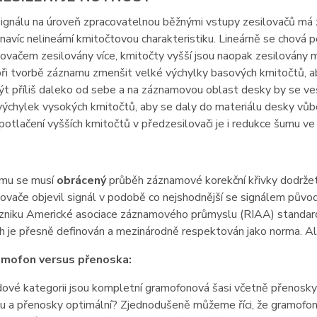
signálu na úroveň zpracovatelnou běžnými vstupy zesilovačů má
navíc nelineární kmitočtovou charakteristiku. Lineárně se chová 
ovačem zesilovány více, kmitočty vyšší jsou naopak zesilovány 
ři tvorbě záznamu zmenšit velké výchylky basových kmitočtů, a
t příliš daleko od sebe a na záznamovou oblast desky by se ve
výchylek vysokých kmitočtů, aby se daly do materiálu desky vůb
otlačení vyšších kmitočtů v předzesilovači je i redukce šumu ve
amu se musí
obrácený
průběh záznamové korekční křivky dodržet 
ovače objevil signál v podobě co nejshodnější se signálem původ
zniku Americké asociace záznamového průmyslu (RIAA) standardi
ěh je přesně definován a mezinárodně respektován jako norma. Ale
mofon versus přenoska:
ové kategorii jsou kompletní gramofonová šasi včetně přenosky
 a přenosky optimální? Zjednodušeně můžeme říci, že gramofon 