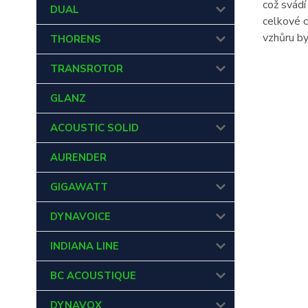
což svádí
DUAL
celkové c
vzhůru by
THORENS
TRANSROTOR
GLANZ
ACOUSTIC SOLID
AURENDER
GIGAWATT
DYNAVOICE
INDIANA LINE
BC ACOUSTIQUE
DYNAVOX