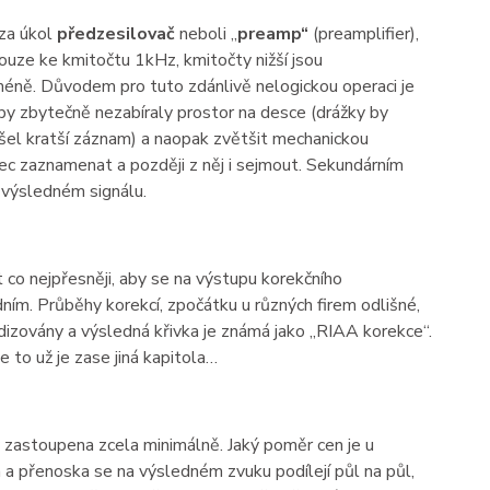
 za úkol
předzesilovač
neboli „
preamp“
(preamplifier),
pouze ke kmitočtu 1kHz, kmitočty nižší jsou
méně. Důvodem pro tuto zdánlivě nelogickou operaci je
by zbytečně nezabíraly prostor na desce (drážky by
šel kratší záznam) a naopak zvětšit mechanickou
ec zaznamenat a později z něj i sejmout. Sekundárním
 výsledném signálu.
co nejpřesněji, aby se na výstupu korekčního
ním. Průběhy korekcí, zpočátku u různých firem odlišné,
zovány a výsledná křivka je známá jako „RIAA korekce“.
 to už je zase jiná kapitola…
 zastoupena zcela minimálně. Jaký poměr cen je u
a přenoska se na výsledném zvuku podílejí půl na půl,