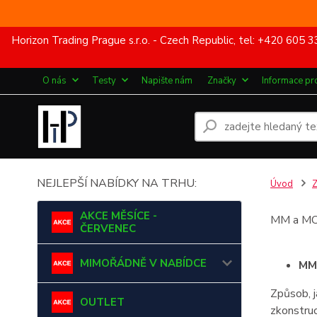
Horizon Trading Prague s.r.o. - Czech Republic, tel: +420 60
O nás
Testy
Napište nám
Značky
Informace pr
NEJLEPŠÍ NABÍDKY NA TRHU:
Úvod
Z
AKCE MĚSÍCE -
MM a MC 
ČERVENEC
MIMOŘÁDNĚ V NABÍDCE
MM
Způsob, j
OUTLET
zkonstruo