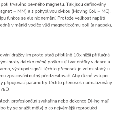
a v poli trvalého pevného magnetu. Tak jsou definovány
gnet = MM) a s pohyblivou cívkou (Moving Coil = MC).
pu funkce se ale nic nemění. Protože velikost napětí
ledně v měniči vodiče vůči magnetickému poli (a naopak),
vání drážky jim proto stačí přibližně 10x nižší přítlačná
vými hroty daleko méně poškozují tvar drážky v desce a
darmo, výstupní signál těchto přenosek je velmi slabý, u
mu zpracování nutný předzesilovač. Aby různé vstupní
ly připojovací parametry těchto přenosek normalizovány.
47kΩ.
ech, profesionální zvukařina nebo dokonce DJ-ing mají
bo by se snažit měly) o co nejvěrnější reprodukci