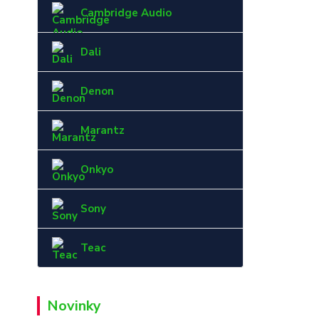
Cambridge Audio
Dali
Denon
Marantz
Onkyo
Sony
Teac
Novinky