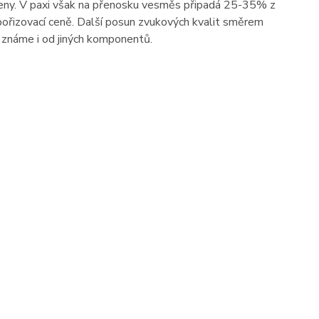
h ceny. V paxi však na přenosku vesměs připadá 25-35% z
ořizovací ceně. Další posun zvukových kvalit směrem
y známe i od jiných komponentů.