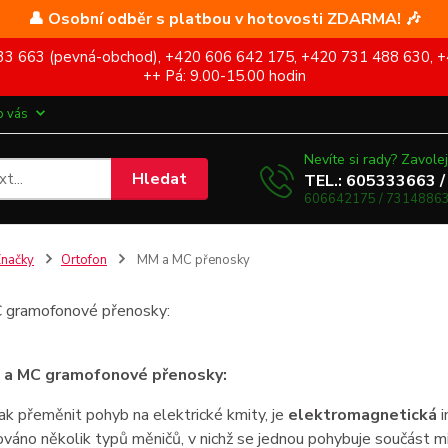
👤 Osobní odběr s platbou v hotovosti ZDARMA! 🎶
5 333 663 (pevná-obchod), +420 606 642 175, +420 731 488 630, +
++ Pá: 9.00-15.00 hodin
o vás
Nevíte si rady? Zavolej
Hledat
TEL.: 605333663 /
606642175 / 73148863
načky
Ortofon
MM a MC přenosky
gramofonové přenosky:
 a MC gramofonové přenosky:
ak přeměnit pohyb na elektrické kmity, je
elektromagnetická
váno několik typů měničů, v nichž se jednou pohybuje součást m