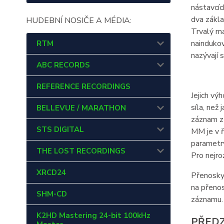
nástavcíc
dva zákl
HUDEBNÍ NOSIČE A MÉDIA:
Trvalý ma
naindukov
RTM
nazývají 
ABC RECORDS
REFERENCE RECORDINGS
Jejich vý
síla, než
BELLEVUE / MARATHON
záznam zů
STS DIGITAL
MM je v ř
parametry
THE LOST RECORDINGS
Pro nejro
XRCD24
Přenosky 
na přenos
SHM-CD
záznamu.
K2HD Mastering 24-bit 100kHz
PŘEDZ