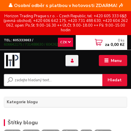
👤 Osobní odběr s platbou v hotovosti ZDARMA! 🎶
Horizon Trading Prague s.r.o. - Czech Republic, tel: +420 605 333 663
(pevná-obchod), +420 606 642 175, +420 731 488 630, +420 604 262
062, open: Po,St: 9.00-16.30 ++ Út,Čt: 9.00-18.00 ++ Pá: 9.00-15.00
hodin
0
ks
TEL.: 605333663 /
CZK
za
0,00 Kč
606642175 / 731488630 / 604262062
Menu
Hledat
Kategorie blogu
Štítky blogu