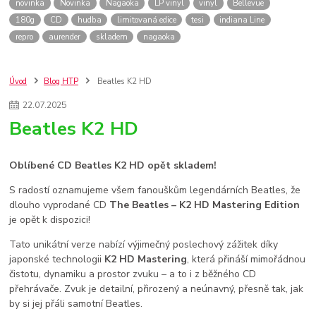
novinka
Novinka
Nagaoka
LP vinyl
vinyl
Bellevue
180g
CD
hudba
limitovaná edice
tesi
indiana Line
repro
aurender
skladem
nagaoka
Úvod
Blog HTP
Beatles K2 HD
22
.
07
.
2025
Beatles K2 HD
Oblíbené CD Beatles K2 HD opět skladem!
S radostí oznamujeme všem fanouškům legendárních Beatles, že
dlouho vyprodané CD
The Beatles – K2 HD Mastering Edition
je opět k dispozici!
Tato unikátní verze nabízí výjimečný poslechový zážitek díky
japonské technologii
K2 HD Mastering
, která přináší mimořádnou
čistotu, dynamiku a prostor zvuku – a to i z běžného CD
přehrávače. Zvuk je detailní, přirozený a neúnavný, přesně tak, jak
by si jej přáli samotní Beatles.