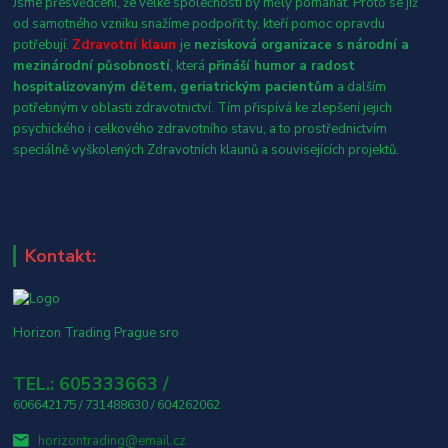
Jsme přesvědčení, že velké společnosti by měly pomáhat. Proto se již
od samotného vzniku snažíme podpořit ty, kteří pomoc opravdu
potřebují.
Zdravotní klaun
je
nezisková organizace s národní a
mezinárodní působností
, která
přináší humor a radost
hospitalizovaným dětem, geriatrickým pacientům
a dalším
potřebným v oblasti zdravotnictví. Tím přispívá ke zlepšení jejich
psychického i celkového zdravotního stavu, a to prostřednictvím
speciálně vyškolených Zdravotních klaunů a souvisejících projektů.
Kontakt:
Horizon Trading Prague sro
TEL.: 605333663 /
606642175 / 731488630 / 604262062
horizontrading@email.cz