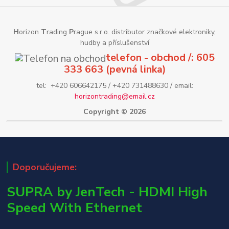
H
orizon
T
rading
P
rague s.r.o. distributor značkové elektroniky,
hudby a příslušenství
telefon - obchod /: 605
333 663 (pevná linka)
tel: +420 606642175 / +420 731488630 / email:
horizontrading@email.cz
Copyright © 2026
Doporučujeme:
SUPRA by JenTech - HDMI High
Speed With Ethernet