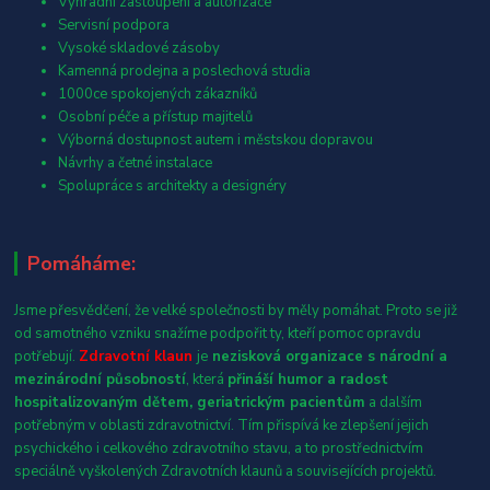
Výhradní zastoupení a autorizace
Servisní podpora
Vysoké skladové zásoby
Kamenná prodejna a poslechová studia
1000ce spokojených zákazníků
Osobní péče a přístup majitelů
Výborná dostupnost autem i městskou dopravou
Návrhy a četné instalace
Spolupráce s architekty a designéry
Pomáháme:
Jsme přesvědčení, že velké společnosti by měly pomáhat. Proto se již
od samotného vzniku snažíme podpořit ty, kteří pomoc opravdu
potřebují.
Zdravotní klaun
je
nezisková organizace s národní a
mezinárodní působností
, která
přináší humor a radost
hospitalizovaným dětem, geriatrickým pacientům
a dalším
potřebným v oblasti zdravotnictví. Tím přispívá ke zlepšení jejich
psychického i celkového zdravotního stavu, a to prostřednictvím
speciálně vyškolených Zdravotních klaunů a souvisejících projektů.