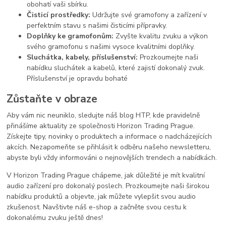
obohatí vaši sbírku.
Čisticí prostředky:
Udržujte své gramofony a zařízení v
perfektním stavu s našimi čisticími přípravky.
Doplňky ke gramofonům:
Zvyšte kvalitu zvuku a výkon
svého gramofonu s našimi vysoce kvalitními doplňky.
Sluchátka, kabely, příslušenství:
Prozkoumejte naši
nabídku sluchátek a kabelů, které zajistí dokonalý zvuk.
Příslušenství je opravdu bohaté
Zůstaňte v obraze
Aby vám nic neuniklo, sledujte náš blog HTP, kde pravidelně
přinášíme aktuality ze společnosti Horizon Trading Prague.
Získejte tipy, novinky o produktech a informace o nadcházejících
akcích. Nezapomeňte se přihlásit k odběru našeho newsletteru,
abyste byli vždy informováni o nejnovějších trendech a nabídkách.
V Horizon Trading Prague chápeme, jak důležité je mít kvalitní
audio zařízení pro dokonalý poslech. Prozkoumejte naši širokou
nabídku produktů a objevte, jak můžete vylepšit svou audio
zkušenost. Navštivte náš e-shop a začněte svou cestu k
dokonalému zvuku ještě dnes!