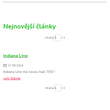
Nejnovější články
strana
z 1
Indiana LIne
27
.
09
.
2024
Indiana Line má novou řadi TESI !
celý článek
strana
z 1