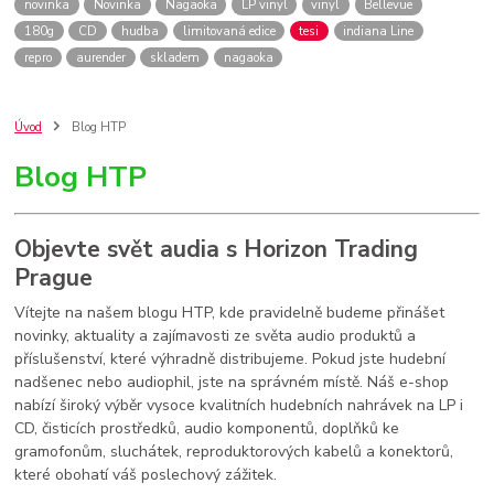
novinka
Novinka
Nagaoka
LP vinyl
vinyl
Bellevue
180g
CD
hudba
limitovaná edice
tesi
indiana Line
repro
aurender
skladem
nagaoka
Úvod
Blog HTP
Blog HTP
Objevte svět audia s Horizon Trading
Prague
Vítejte na našem blogu HTP, kde pravidelně budeme přinášet
novinky, aktuality a zajímavosti ze světa audio produktů a
příslušenství, které výhradně distribujeme. Pokud jste hudební
nadšenec nebo audiophil, jste na správném místě. Náš e-shop
nabízí široký výběr vysoce kvalitních hudebních nahrávek na LP i
CD, čisticích prostředků, audio komponentů, doplňků ke
gramofonům, sluchátek, reproduktorových kabelů a konektorů,
které obohatí váš poslechový zážitek.