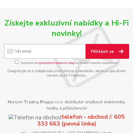
Získejte exkluzivní nabídky a Hi-Fi
novinky!
Přihlásit se
Souhlasím se
zpracováním osobních údajů
za účelem rozesílky newsletteru.
Zaregistrujte se a získejte exkluzivní přístup k novinkám, akcím a speciálním
slevám na Hi-Fi techniku.
H
orizon
T
rading
P
rague s.r.o. distributor značkové elektroniky,
hudby a příslušenství
telefon - obchod /: 605
333 663 (pevná linka)