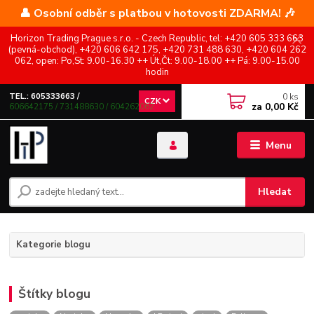
👤 Osobní odběr s platbou v hotovosti ZDARMA! 🎶
Horizon Trading Prague s.r.o. - Czech Republic, tel: +420 605 333 663
(pevná-obchod), +420 606 642 175, +420 731 488 630, +420 604 262
062, open: Po,St: 9.00-16.30 ++ Út,Čt: 9.00-18.00 ++ Pá: 9.00-15.00
hodin
0
ks
TEL.: 605333663 /
CZK
za
0,00 Kč
606642175 / 731488630 / 604262062
Menu
Hledat
Kategorie blogu
Štítky blogu