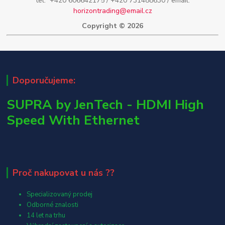
tel: +420 606642175 / +420 731488630 / email:
horizontrading@email.cz
Copyright © 2026
Doporučujeme:
SUPRA by JenTech - HDMI High
Speed With Ethernet
Proč nakupovat u nás ??
Specializovaný prodej
Odborné znalosti
14 let na trhu