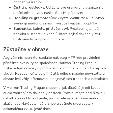
obohatí vaši sbírku.
Čisticí prostředky:
Udržujte své gramofony a zařízení v
perfektním stavu s našimi čisticími přípravky.
Doplňky ke gramofonům:
Zvyšte kvalitu zvuku a výkon
svého gramofonu s našimi vysoce kvalitními doplňky.
Sluchátka, kabely, příslušenství:
Prozkoumejte naši
nabídku sluchátek a kabelů, které zajistí dokonalý zvuk.
Příslušenství je opravdu bohaté
Zůstaňte v obraze
Aby vám nic neuniklo, sledujte náš blog HTP, kde pravidelně
přinášíme aktuality ze společnosti Horizon Trading Prague.
Získejte tipy, novinky o produktech a informace o nadcházejících
akcích. Nezapomeňte se přihlásit k odběru našeho newsletteru,
abyste byli vždy informováni o nejnovějších trendech a nabídkách.
V Horizon Trading Prague chápeme, jak důležité je mít kvalitní
audio zařízení pro dokonalý poslech. Prozkoumejte naši širokou
nabídku produktů a objevte, jak můžete vylepšit svou audio
zkušenost. Navštivte náš e-shop a začněte svou cestu k
dokonalému zvuku ještě dnes!