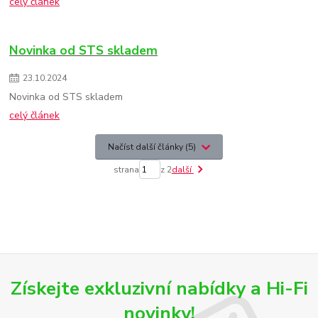
celý článek
Novinka od STS skladem
23
.
10
.
2024
Novinka od STS skladem
celý článek
Načíst další články (5)
strana
z 2
další
Získejte exkluzivní nabídky a Hi-Fi
novinky!