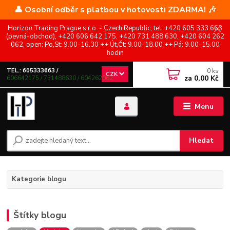
👤 Osobní odběr s platbou v hotovosti ZDARMA! 🎶
Horizon Trading Prague s.r.o. - Czech Republic, tel: +420 605 333 663
(pevná-obchod), +420 606 642 175, +420 731 488 630, +420 604 262
062, open: Po,St: 9.00-16.30 ++ Út,Čt: 9.00-18.00 ++ Pá: 9.00-15.00
hodin
0
ks
TEL.: 605333663 /
CZK
za
0,00 Kč
606642175 / 731488630 / 604262062
Menu
Hledat
Kategorie blogu
Štítky blogu