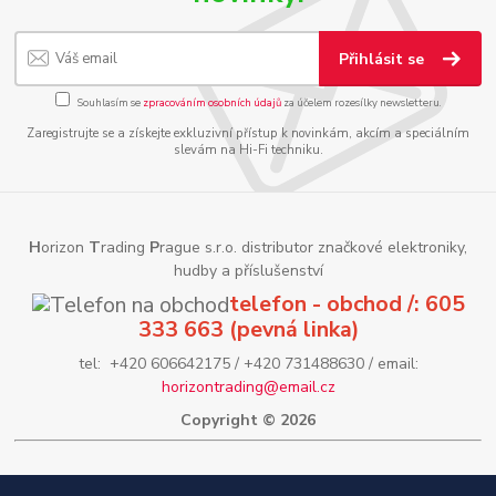
Přihlásit se
Souhlasím se
zpracováním osobních údajů
za účelem rozesílky newsletteru.
Zaregistrujte se a získejte exkluzivní přístup k novinkám, akcím a speciálním
slevám na Hi-Fi techniku.
H
orizon
T
rading
P
rague s.r.o. distributor značkové elektroniky,
hudby a příslušenství
telefon - obchod /: 605
333 663 (pevná linka)
tel: +420 606642175 / +420 731488630 / email:
horizontrading@email.cz
Copyright © 2026