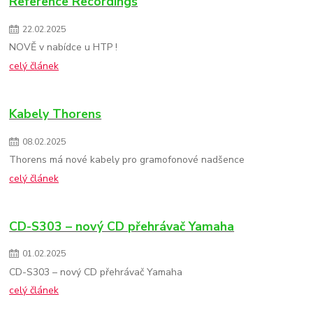
Reference Recordings
22
.
02
.
2025
NOVĚ v nabídce u HTP !
celý článek
Kabely Thorens
08
.
02
.
2025
Thorens má nové kabely pro gramofonové nadšence
celý článek
CD-S303 – nový CD přehrávač Yamaha
01
.
02
.
2025
CD-S303 – nový CD přehrávač Yamaha
celý článek