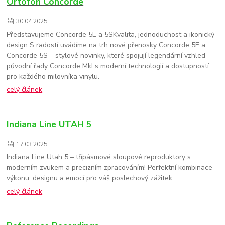
Ortofon Concorde
30
.
04
.
2025
Představujeme Concorde 5E a 5SKvalita, jednoduchost a ikonický
design S radostí uvádíme na trh nové přenosky Concorde 5E a
Concorde 5S – stylové novinky, které spojují legendární vzhled
původní řady Concorde MkI s moderní technologií a dostupností
pro každého milovníka vinylu.
celý článek
Indiana Line UTAH 5
17
.
03
.
2025
Indiana Line Utah 5 – třípásmové sloupové reproduktory s
moderním zvukem a precizním zpracováním! Perfektní kombinace
výkonu, designu a emocí pro váš poslechový zážitek.
celý článek