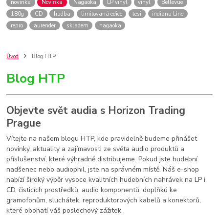
novinka
Novinka
Nagaoka
LP vinyl
vinyl
Bellevue
180g
CD
hudba
limitovaná edice
tesi
indiana Line
repro
aurender
skladem
nagaoka
Úvod
Blog HTP
Blog HTP
Objevte svět audia s Horizon Trading
Prague
Vítejte na našem blogu HTP, kde pravidelně budeme přinášet
novinky, aktuality a zajímavosti ze světa audio produktů a
příslušenství, které výhradně distribujeme. Pokud jste hudební
nadšenec nebo audiophil, jste na správném místě. Náš e-shop
nabízí široký výběr vysoce kvalitních hudebních nahrávek na LP i
CD, čisticích prostředků, audio komponentů, doplňků ke
gramofonům, sluchátek, reproduktorových kabelů a konektorů,
které obohatí váš poslechový zážitek.