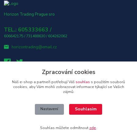
Horizon Trading Prague sro
TEL.: 605333663 /
606642175 / 731488630 / 604262062
horizontrading@email.cz
Zpracování cookies
Náš e-shop a partneři potřebují Váš
souhlas
s použitím souborů
👤 Osobní odběr s platbou v hotovosti ZDARMA! 🎶
cookies, aby Vám mohli zobrazovat informace týkající se Vašich
zájmů.
Upravit sběr cookies.
Souhlasím
Nastavení
Copyright © 2026 Horizon Trading Prague s.r.o. distributor značkové
elektroniky a příslušenství
Souhlas můžete odmítnout
zde
.