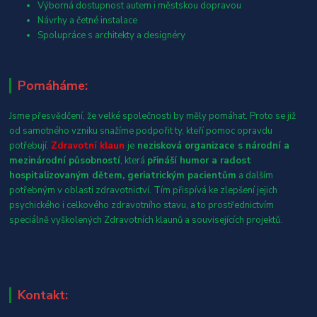
Výborná dostupnost autem i městskou dopravou
Návrhy a četné instalace
Spolupráce s architekty a designéry
Pomáháme:
Jsme přesvědčení, že velké společnosti by měly pomáhat. Proto se již
od samotného vzniku snažíme podpořit ty, kteří pomoc opravdu
potřebují.
Zdravotní klaun
je
nezisková organizace s národní a
mezinárodní působností
, která
přináší humor a radost
hospitalizovaným dětem, geriatrickým pacientům
a dalším
potřebným v oblasti zdravotnictví. Tím přispívá ke zlepšení jejich
psychického i celkového zdravotního stavu, a to prostřednictvím
speciálně vyškolených Zdravotních klaunů a souvisejících projektů.
Kontakt: