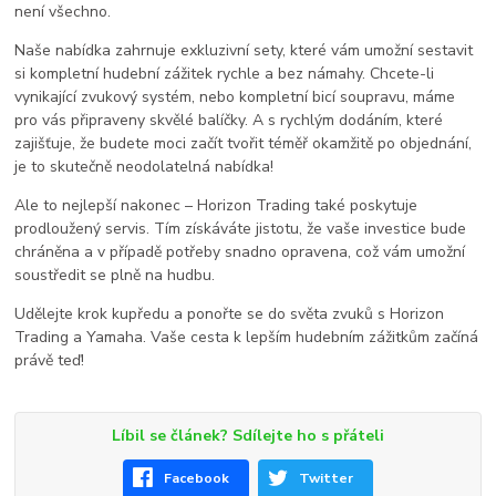
není všechno.
Naše nabídka zahrnuje exkluzivní sety, které vám umožní sestavit
si kompletní hudební zážitek rychle a bez námahy. Chcete-li
vynikající zvukový systém, nebo kompletní bicí soupravu, máme
pro vás připraveny skvělé balíčky. A s rychlým dodáním, které
zajišťuje, že budete moci začít tvořit téměř okamžitě po objednání,
je to skutečně neodolatelná nabídka!
Ale to nejlepší nakonec – Horizon Trading také poskytuje
prodloužený servis. Tím získáváte jistotu, že vaše investice bude
chráněna a v případě potřeby snadno opravena, což vám umožní
soustředit se plně na hudbu.
Udělejte krok kupředu a ponořte se do světa zvuků s Horizon
Trading a Yamaha. Vaše cesta k lepším hudebním zážitkům začíná
právě teď!
Líbil se článek? Sdílejte ho s přáteli
Facebook
Twitter