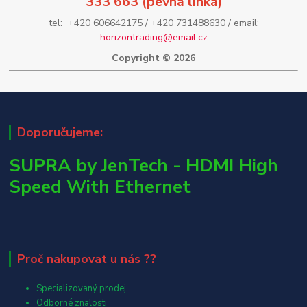
333 663 (pevná linka)
tel: +420 606642175 / +420 731488630 / email:
horizontrading@email.cz
Copyright © 2026
Doporučujeme:
SUPRA by JenTech - HDMI High
Speed With Ethernet
Proč nakupovat u nás ??
Specializovaný prodej
Odborné znalosti