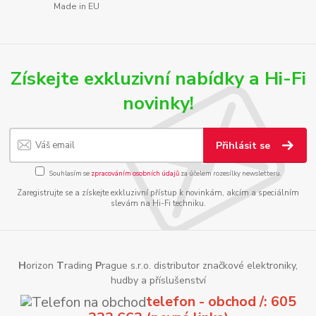
Made in EU
Získejte exkluzivní nabídky a Hi-Fi
novinky!
Přihlásit se
Souhlasím se
zpracováním osobních údajů
za účelem rozesílky newsletteru.
Zaregistrujte se a získejte exkluzivní přístup k novinkám, akcím a speciálním
slevám na Hi-Fi techniku.
H
orizon
T
rading
P
rague s.r.o. distributor značkové elektroniky,
hudby a příslušenství
telefon - obchod /: 605