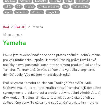
novinka
Novinka
Nagaoka
LP vinyl
vinyl
Bellevue
180g
CD
hudba
limitovaná edice
tesi
indiana Line
repro
aurender
skladem
nagaoka
Úvod
Blog HTP
Yamaha
18
.
01
.
2025
Yamaha
Pokud jste hudební nadšenec nebo profesionální hudebník, máme
pro vás fantastickou zprávu! Horizon Trading právě rozšířil své
nabídky a nyní poskytuje kompletní sortiment produktů od značky
Yamaha. To znamená, že vše, co Yamaha vyrobila v segmentu
domácí audio. Vše můžete mít na dosah ruky!
Proč si vybrat Yamahu od Horizon Trading? Především kvůli
špičkové kvalitě, kterou tato značka nabízí. Yamaha je již desetiletí
synonymem pro dokonalost a preciznost v hudební výrobě. A teď,
díky Horizon Trading, si můžete tato mistrovská díla pořídit za
zvýhodněné ceny. To už samo o sobě změní pravidla hry – ale to