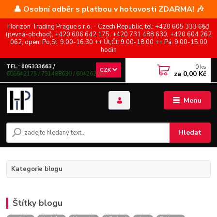
👤 Osobní odběr s platbou v hotovosti ZDARMA! 🎶
Horizon Trading Prague s.r.o. - Czech Republic, tel: +420 605 333 663
(pevná-obchod), +420 606 642 175, +420 731 488 630, +420 604 262
062, open: Po,St: 9.00-16.30 ++ Út,Čt: 9.00-18.00 ++ Pá: 9.00-15.00
hodin
0
ks
TEL.: 605333663 /
CZK
za
0,00 Kč
606642175 / 731488630 / 604262062
Menu
Hledat
Kategorie blogu
Štítky blogu