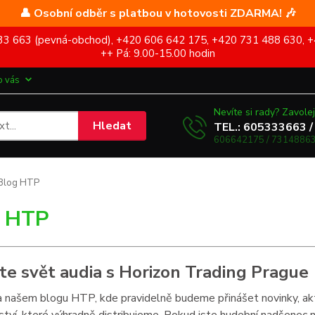
👤 Osobní odběr s platbou v hotovosti ZDARMA! 🎶
5 333 663 (pevná-obchod), +420 606 642 175, +420 731 488 630, +
++ Pá: 9.00-15.00 hodin
o vás
Nevíte si rady? Zavolej
Hledat
TEL.: 605333663 /
606642175 / 73148863
Blog HTP
g HTP
te svět audia s Horizon Trading Prague
a našem blogu HTP, kde pravidelně budeme přinášet novinky, akt