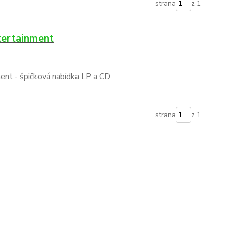
strana
z 1
tertainment
ent - špičková nabídka LP a CD
strana
z 1