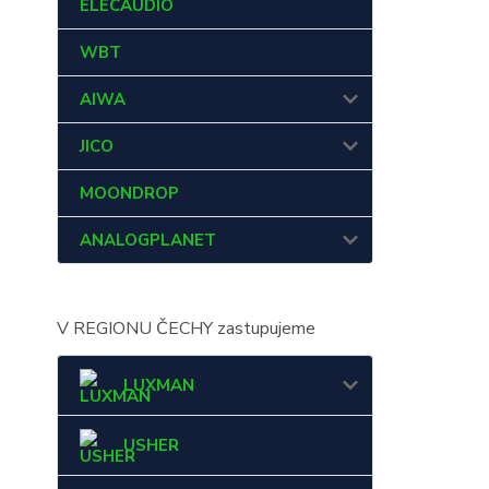
ELECAUDIO
WBT
AIWA
JICO
MOONDROP
ANALOGPLANET
V REGIONU ČECHY zastupujeme
LUXMAN
USHER