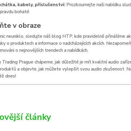
chátka, kabely, příslušenství:
Prozkoumejte naši nabídku sluch
opravdu bohaté
ňte v obraze
ic neuniklo, sledujte náš blog HTP, kde pravidelně přinášíme ak
inky o produktech a informace o nadcházejících akcích. Nezapome
rmováni o nejnovějších trendech a nabídkách.
 Trading Prague chápeme, jak důležité je mít kvalitní audio zaří
roduktů a objevte, jak můžete vylepšit svou audio zkušenost. 
tě dnes!
ovější články