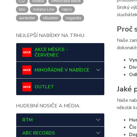
příslušen
CD
hudba
limitovaná edice
široký vý
tesi
indiana Line
repro
sluchátek
aurender
skladem
nagaoka
Proč 
NEJLEPŠÍ NABÍDKY NA TRHU:
Naše zamě
dokonalém
AKCE MĚSÍCE -
ČERVENEC
Vys
Div
MIMOŘÁDNĚ V NABÍDCE
Od
OUTLET
Jaké 
Naše nabí
HUDEBNÍ NOSIČE A MÉDIA:
několik k
Hud
RTM
Čis
ABC RECORDS
Do