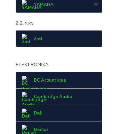
YAMAHA
Z 2. ruky
2nd
ELEKTRONIKA
BC Acoustique
Cambridge Audio
Dali
Denon