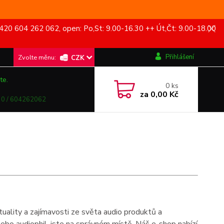
420 604 262 062, open: Po,St: 9.00-16.30 ++ Út,Čt: 9.00-18.00
Přihlášení
CZK
te.
0
ks
za
0,00 Kč
0 / 604262062
uality a zajímavosti ze světa audio produktů a