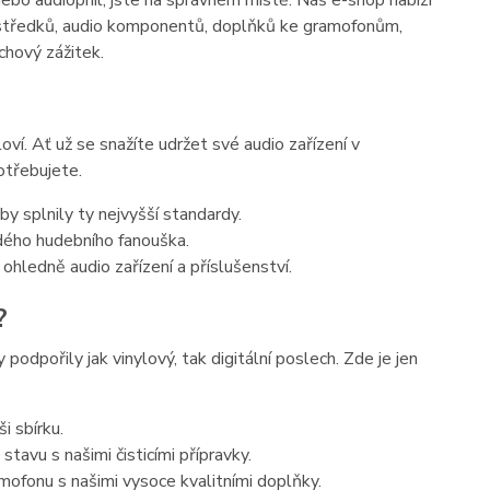
nebo audiophil, jste na správném místě. Náš e-shop nabízí
prostředků, audio komponentů, doplňků ke gramofonům,
chový zážitek.
oví. Ať už se snažíte udržet své audio zařízení v
otřebujete.
y splnily ty nejvyšší standardy.
ždého hudebního fanouška.
ohledně audio zařízení a příslušenství.
?
podpořily jak vinylový, tak digitální poslech. Zde je jen
i sbírku.
tavu s našimi čisticími přípravky.
ofonu s našimi vysoce kvalitními doplňky.