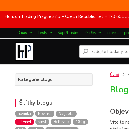
Horizon Trading Prague s.r.o. - Czech Republic, tel: +420 60
O nás
Testy
Napište nám
Značky
Informace pr
Úvod
Kategorie blogu
Blo
Štítky blogu
Objev
novinka
Novinka
Nagaoka
Vítejte n
LP vinyl
vinyl
Bellevue
180g