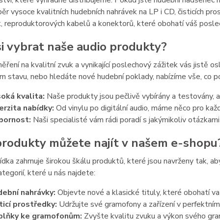
ství, které výhradně distribujeme. Pokud jste hudební nadšenec 
běr vysoce kvalitních hudebních nahrávek na LP i CD, čisticích 
, reproduktorových kabelů a konektorů, které obohatí váš posle
si vybrat naše audio produkty?
ření na kvalitní zvuk a vynikající poslechový zážitek vás jistě osl
 stavu, nebo hledáte nové hudební poklady, nabízíme vše, co p
oká kvalita:
Naše produkty jsou pečlivě vybírány a testovány, ab
erzita nabídky:
Od vinylu po digitální audio, máme něco pro ka
bornost:
Naši specialisté vám rádi poradí s jakýmikoliv otázkami 
produkty můžete najít v našem e-shopu
dka zahrnuje širokou škálu produktů, které jsou navrženy tak, aby 
ategorií, které u nás najdete:
ební nahrávky:
Objevte nové a klasické tituly, které obohatí vaš
ticí prostředky:
Udržujte své gramofony a zařízení v perfektním s
plňky ke gramofonům:
Zvyšte kvalitu zvuku a výkon svého gram