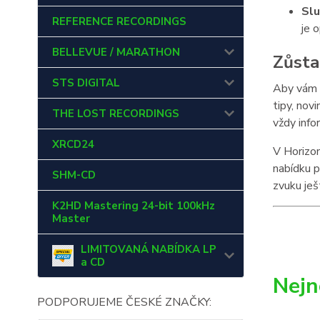
Slu
REFERENCE RECORDINGS
je 
BELLEVUE / MARATHON
Zůsta
STS DIGITAL
Aby vám n
tipy, nov
THE LOST RECORDINGS
vždy info
XRCD24
V Horizon
nabídku p
SHM-CD
zvuku ješ
K2HD Mastering 24-bit 100kHz
Master
LIMITOVANÁ NABÍDKA LP
a CD
Nejn
PODPORUJEME ČESKÉ ZNAČKY: