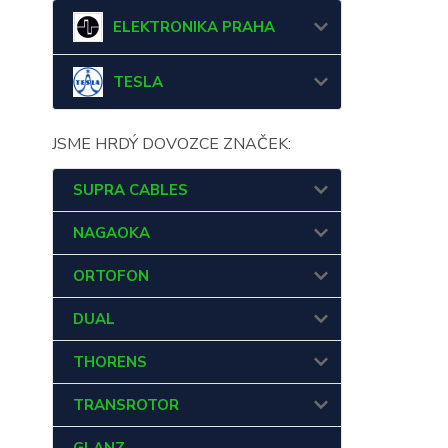
ELEKTRONIKA PRAHA
TESLA
JSME HRDÝ DOVOZCE ZNAČEK:
SUPRA CABLES
NAGAOKA
ORTOFON
DUAL
THORENS
TRANSROTOR