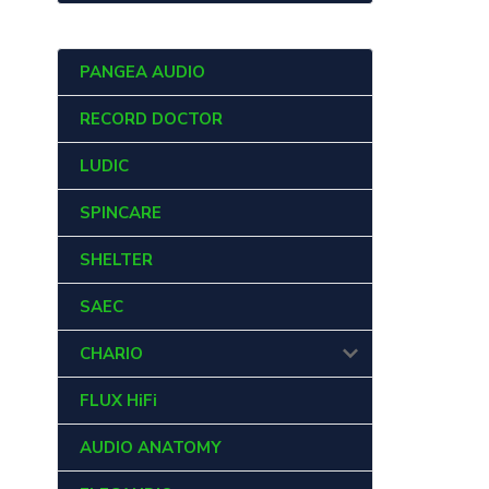
PANGEA AUDIO
RECORD DOCTOR
LUDIC
SPINCARE
SHELTER
SAEC
CHARIO
FLUX HiFi
AUDIO ANATOMY